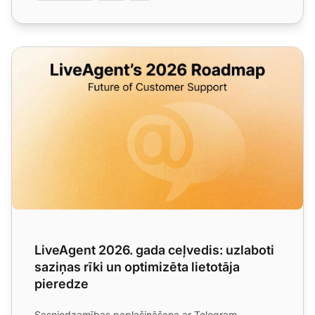
LiveAgent 2026. gada ceļvedis: uzlaboti saziņas rīki un op
LiveAgent 2026. gada ceļvedis: uzlaboti
saziņas rīki un optimizēta lietotāja
pieredze
Sasniedzamības paplašināšana ar Telegram