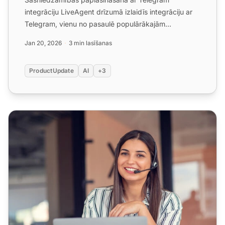
integrāciju LiveAgent drīzumā izlaidīs integrāciju ar
Telegram, vienu no pasaulē populārākajām
ziņojumapmaiņas platform...
Jan 20, 2026
3 min lasīšanas
ProductUpdate
AI
+3
LiveAgent uzvar Līdera balvu vairākās kategorijās no Sou