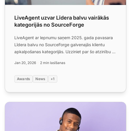
LiveAgent uzvar Līdera balvu vairākās
kategorijās no SourceForge
LiveAgent ar lepnumu saņem 2025. gada pavasara
Līdera balvu no SourceForge galvenajās klientu
apkalpošanas kategorijās. Uzziniet par šo atzinību un
to, kāpēc tū...
Jan 20, 2026
2 min lasīšanas
Awards
News
+1
LiveAgent atzīts par kategorijas līderi klientu atbalstā 2