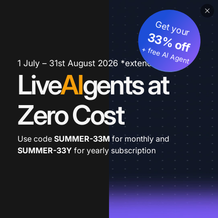
Get your
33% off
+ free AI Agent
1 July – 31st August 2026 *extended
Live
AI
gents at
Zero Cost
Use code
SUMMER-33M
for monthly and
SUMMER-33Y
for yearly subscription