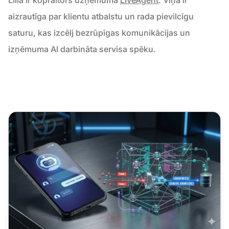
aizrautīga par klientu atbalstu un rada pievilcīgu
saturu, kas izcēlj bezrūpīgas komunikācijas un
izņēmuma AI darbināta servisa spēku.
Chatbot drošība: kādi ir faktiskais riski un kā tos izvairītie