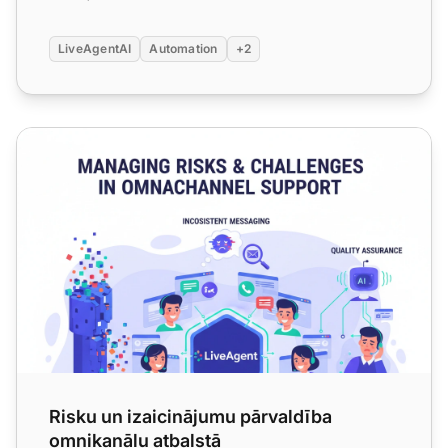
LiveAgentAI
Automation
+2
Risku un izaicinājumu pārvaldība omnikanālu atbalstā
Risku un izaicinājumu pārvaldība
omnikanālu atbalstā