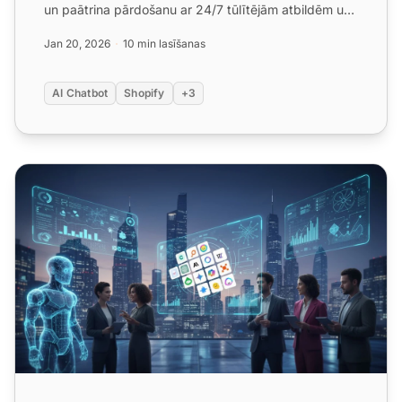
un paātrina pārdošanu ar 24/7 tūlītējām atbildēm uz
produktu un pas...
Jan 20, 2026
10 min lasīšanas
AI Chatbot
Shopify
+3
Labākie AI tērzēšanas roboti jūsu biznesam 2026. gadā