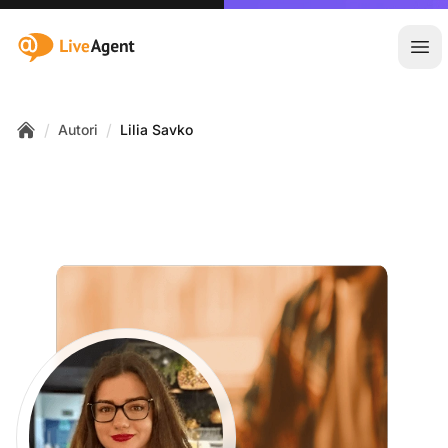
:site.title
Atvē
/
/
Autori
Lilia Savko
Home