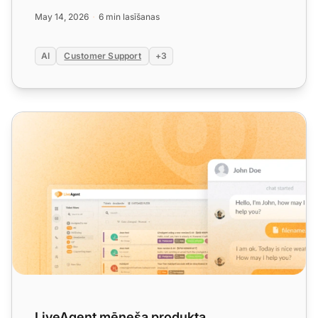
var palie...
May 14, 2026
6 min lasīšanas
AI
Customer Support
+3
LiveAgent mēneša produkta atjauninājums: Maija izdevum
LiveAgent mēneša produkta