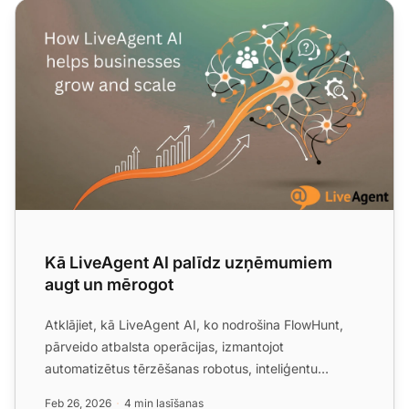
Kā LiveAgent AI palīdz uzņēmumiem augt un mērogot
Kā LiveAgent AI palīdz uzņēmumiem
augt un mērogot
Atklājiet, kā LiveAgent AI, ko nodrošina FlowHunt,
pārveido atbalsta operācijas, izmantojot
automatizētus tērzēšanas robotus, inteliģentu
filtrēšanu un kategori...
Feb 26, 2026
4 min lasīšanas