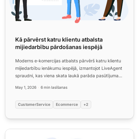
Kā pārvērst katru klientu atbalsta
mijiedarbību pārdošanas iespējā
Moderns e-komercijas atbalsts pārvērš katru klientu
mijiedarbību ienākumu iespējā, izmantojot LiveAgent
spraudni, kas viena skata laukā parāda pasūtījuma
un CRM...
May 1, 2026
6 min lasīšanas
CustomerService
Ecommerce
+2
Kā pārdot papildu pakalpojumus klientu atbalstā: ātrs pār