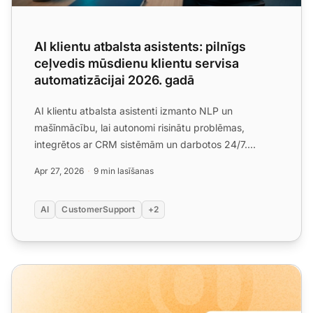
AI klientu atbalsta asistents: pilnīgs
ceļvedis mūsdienu klientu servisa
automatizācijai 2026. gadā
AI klientu atbalsta asistenti izmanto NLP un
mašīnmācību, lai autonomi risinātu problēmas,
integrētos ar CRM sistēmām un darbotos 24/7.
Uzziniet, kuras funkcija...
Apr 27, 2026
9 min lasīšanas
AI
CustomerSupport
+2
LiveAgent mēneša produkta atjauninājums: Aprīļa izdevu