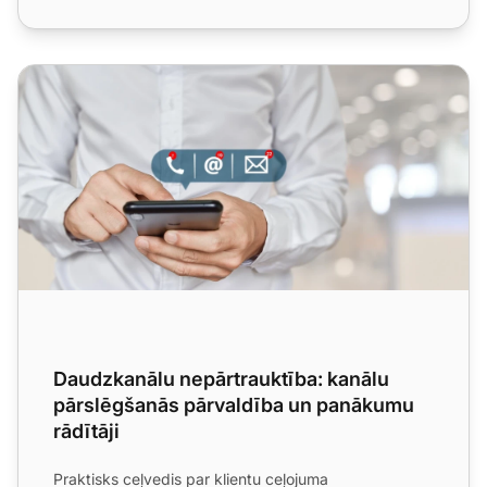
Daudzkanālu nepārtrauktība: kanālu pārslēgšanās pārvald
Daudzkanālu nepārtrauktība: kanālu
pārslēgšanās pārvaldība un panākumu
rādītāji
Praktisks ceļvedis par klientu ceļojuma