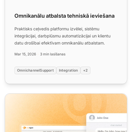
Omnikanālu atbalsta tehniskā ieviešana
Praktisks ceļvedis platformu izvēlei, sistēmu
integrācijai, darbplūsmu automatizācijai un klientu
datu drošībai efektīvam omnikanālu atbalstam.
Mar 15, 2026
3 min lasīšanas
OmnichannelSupport
Integration
+2
LiveAgent ikmēneša produkta atjauninājums: marta izdev