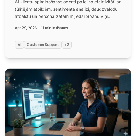
AI klientu apkalpošanas aģenti palielina efektivitāti ar
tūlītējām atbildēm, sentimenta analīzi, daudzvalodu
atbalstu un personalizētām mijiedarbībām. Viņi
sama...
Apr 29, 2026
11 min lasīšanas
AI
CustomerSupport
+2
AI klientu atbalsta asistents: pilnīgs ceļvedis mūsdienu kl