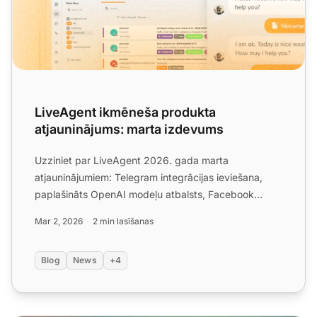
LiveAgent ikmēneša produkta
atjauninājums: marta izdevums
Uzziniet par LiveAgent 2026. gada marta
atjauninājumiem: Telegram integrācijas ieviešana,
paplašināts OpenAI modeļu atbalsts, Facebook
integrācijas labojumi un ...
Mar 2, 2026
2 min lasīšanas
Blog
News
+4