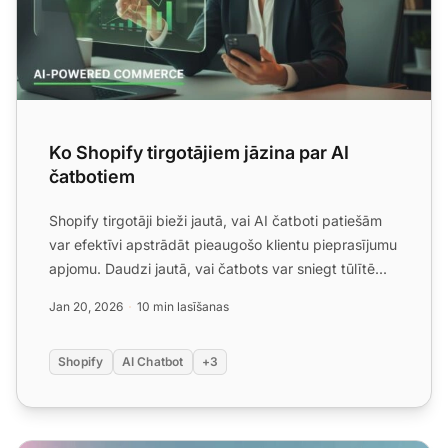
Ko Shopify tirgotājiem jāzina par AI
čatbotiem
Shopify tirgotāji bieži jautā, vai AI čatboti patiešām
var efektīvi apstrādāt pieaugošo klientu pieprasījumu
apjomu. Daudzi jautā, vai čatbots var sniegt tūlītē...
Jan 20, 2026
10 min lasīšanas
Shopify
AI Chatbot
+3
Sa