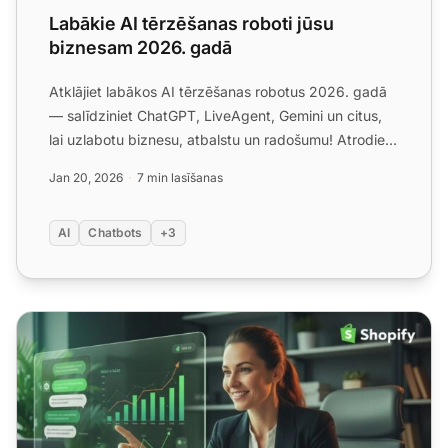
Labākie AI tērzēšanas roboti jūsu
biznesam 2026. gadā
Atklājiet labākos AI tērzēšanas robotus 2026. gadā
— salīdziniet ChatGPT, LiveAgent, Gemini un citus,
lai uzlabotu biznesu, atbalstu un radošumu! Atrodiet
piemē...
Jan 20, 2026
7 min lasīšanas
AI
Chatbots
+3
Ko Shopify tirgotājiem jāzina par AI čatbotiem