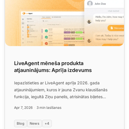
LiveAgent mēneša produkta
atjauninājums: Aprīļa izdevums
Iepazīstieties ar LiveAgent aprīļa 2026. gada
atjauninājumiem, kuros ir jauna Zvanu klausīšanās
funkcija, iegultā Ziņu panelis, atrisinātas biļetes
datuma sagla...
Apr 7, 2026
3 min lasīšanas
Blog
News
+4