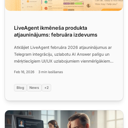
LiveAgent ikmēneša produkta
atjauninājums: februāra izdevums
Atklājiet LiveAgent februāra 2026 atjauninājumus ar
Telegram integrāciju, uzlabotu AI Answer palīgu un
mērķtiecīgiem UI/UX uzlabojumiem vienmērīgākiem
darba pro...
Feb 16, 2026
3 min lasīšanas
Blog
News
+2
Kāpēc tradicionālās klientu atbalsta atbildes neatbilst pr