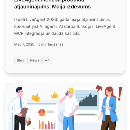
atjauninājums: Maija izdevums
Izpēti LiveAgent 2026. gada maija atjauninājumus,
kuros ietilpst AI aģenti, AI darba funkcijas, LiveAgent
MCP integrācija un daudz kas cits.
May 7, 2026
3 min lasīšanas
Blog
News
+4
Kā pārvērst katru klientu atbalsta mijiedarbību pārdošanas