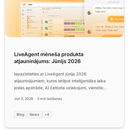
LiveAgent mēneša produkta
atjauninājums: Jūnijs 2026
Iepazīstieties ar LiveAgent jūnija 2026
atjauninājumiem, kuros ietilpst inteliģentāka laika
joslas apstrāde, AI čatbota uzlabojumi, vienotie
panēļa paziņojumi u...
Jun 5, 2026
3 min lasīšanas
Blog
News
+4