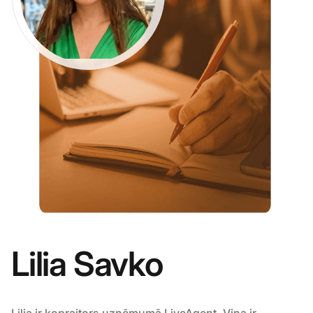
Lilia Savko
Lilia ir kopraitors uzņēmumā
LiveAgent
. Viņa ir