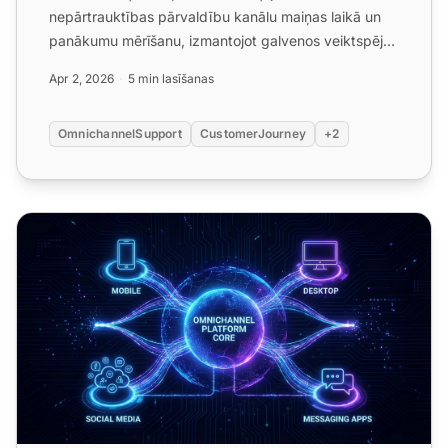
nepārtrauktības pārvaldību kanālu maiņas laikā un
panākumu mērīšanu, izmantojot galvenos veiktspējas
rādītājus....
Apr 2, 2026
5 min lasīšanas
OmnichannelSupport
CustomerJourney
+2
Omnikanālu atbalsta tehniskā ieviešana