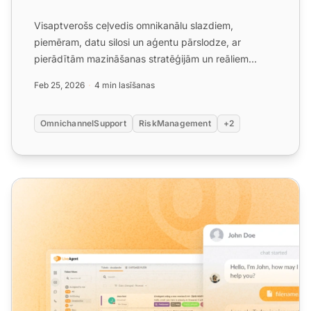
Visaptverošs ceļvedis omnikanālu slazdiem,
piemēram, datu silosi un aģentu pārslodze, ar
pierādītām mazināšanas stratēģijām un reāliem
panākumu stāstiem....
Feb 25, 2026
4 min lasīšanas
OmnichannelSupport
RiskManagement
+2
LiveAgent ikmēneša produkta atjauninājums: februāra iz