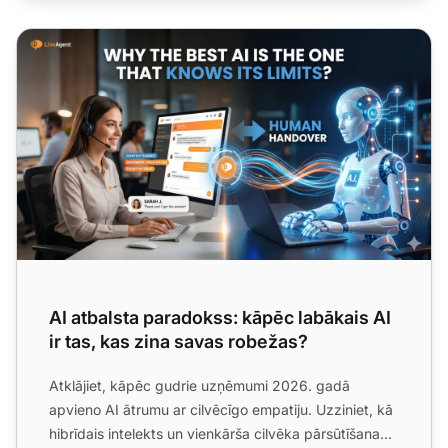
AI atbalsta paradokss: kāpēc labākais AI ir tas, kas zina 
AI atbalsta paradokss: kāpēc labākais AI
ir tas, kas zina savas robežas?
Atklājiet, kāpēc gudrie uzņēmumi 2026. gadā
apvieno AI ātrumu ar cilvēcīgo empatiju. Uzziniet, kā
hibrīdais intelekts un vienkārša cilvēka pārsūtīšana