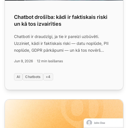
Chatbot drošība: kādi ir faktiskais riski
un kā tos izvairīties
Chatboti ir draudzīgi, ja tie ir pareizi uzbūvēti.
Uzziniet, kādi ir faktiskais riski — datu noplūde, PII
noplūde, GDPR pārkāpumi — un kā tos novērš
privātuma-p...
Jun 9, 2026
12 min lasīšanas
AI
Chatbots
+4
LiveAgent mēneša produkta atjauninājums: Jūnijs 2026