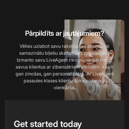
Pārpildīts ar jautājumiem?
Vēlies uzlabot savu rakstīšanas ātrumu, lai
samazinātu biļešu skaitu? Bez problēmām.
Izmanto savu LiveAgent rīklopu, lai pārsteidz
savus klientus ar zibensātriem atbildēm, kas ir
gan zinošas, gan personalizētas. Ar LiveAgent
pasaules klases klientu apkalpošana ir
vienkārša.
Get started today