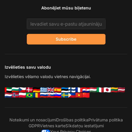
Abonējiet mūsu biļetenu
Email address
Subscribe
Izvēlieties savu valodu
Izvēlieties vēlamo valodu vietnes navigācijai.
Noteikumi un nosacījumi
Drošības politika
Privātuma politika
GDPR
Vietnes karte
Sīkdatņu iestatījumi
Your Privacy Choices