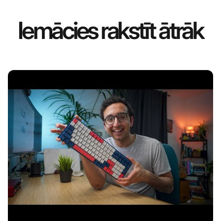
Iemācies rakstīt ātrāk