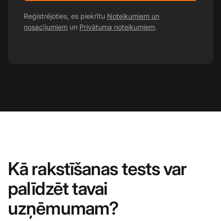
Reģistrējoties, es piekrītu
Noteikumiem un
nosacījumiem
un
Privātuma noteikumiem
.
Kā rakstīšanas tests var
palīdzēt tavai
uzņēmumam?