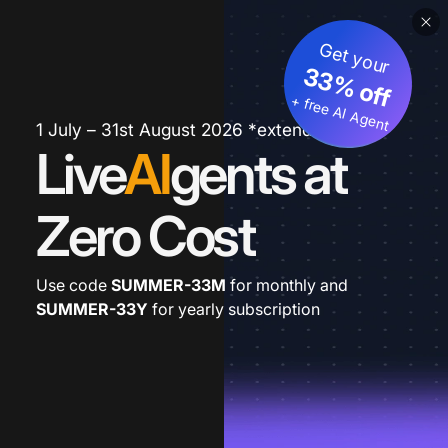
Get your
33% off
+ free AI Agent
1 July – 31st August 2026 *extended
Live
AI
gents at
Zero Cost
Use code
SUMMER-33M
for monthly and
SUMMER-33Y
for yearly subscription