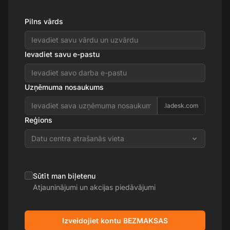
Pilns vārds
Ievadiet savu e-pastu
Uzņēmuma nosaukums
.ladesk.com
Reģions
Datu centra atrašanās vieta
Sūtīt man biļetenu
Atjauninājumi un akcijas piedāvājumi
Izveidojiet kontu BEZMAKSAS