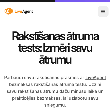
:site.title
Atvē
Rakstīšanas ātruma
tests: Izmēri savu
ātrumu
Pārbaudī savu rakstīšanas prasmes ar
LiveAgent
bezmaksas rakstīšanas ātruma testu. Uzzini
savu rakstīšanas ātrumu dažu minūšu laikā un
prakticējies bezmaksas, lai uzlabotu savu
sniegumu.