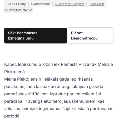
Black Friday
eCommerce
Customer Support
Live Chat
+1 Rādīt vairāk
Sākt Bezmaksas
Plānot
Izmēģinājumu
Demonstrāciju
Kāpēc Iepirkumu Grozs Tiek Pamests Visvairāk Melnajā
Piektdienā
Melna Piektdiena ir lielākais gada iepirkšanās
pasākums, taču tas nāk arī ar augstākajiem grozda
pamešanas rādītājiem. Izpratne par iemesliem šai
parādībai ir svarīga eKomercijas uzņēmumiem, kas
vēlas maksimizēt ieņēmumus šajā kritiskajā pārdošanas
periodā.