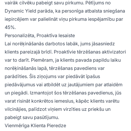
vairāk cilvēku pabeigt savu pirkumu. Pētījums no
Dynamic Yield parāda, ka personīga atbalsta sniegšana
iepircējiem var palielināt viņu pirkuma iespējamību par
45%.
Personalizēta, Proaktīva Iesaiste
Lai norēķināšanās darbotos labāk, jums jāsasniedz
klients pareizajā brīdī. Proaktīvie tērzēšanas aktivizatori
var to darīt. Piemēram, ja klients pavada papildu laiku
norēķināšanās lapā, tērzēšanas pavediens var
parādīties. Šis ziņojums var piedāvāt īpašus
piedāvājumus vai atbildēt uz jautājumiem par atlaidēm
un piegādi. Izmantojot šos tērzēšanas pavedienus, jūs
varat risināt konkrētos iemeslus, kāpēc klients varētu
vilcinājies, palīdzot viņiem virzīties uz priekšu un
pabeigt savu pasūtījumu.
Vienmērīga Klienta Pieredze