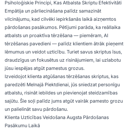
Psiholoģiskie Principi, Kas Atbalsta Skriptu Efektivitāti
Empātija un pārliecināšana palīdz samazināt
vilcinājumu, kad cilvēki iepirkšanās laikā aizņemtos
pārdošanas pasākumos. Pētījumi parāda, ka reāllaika
atbalsts un proaktīva tērzēšana — piemēram, AI
tērzēšanas pavedieni — palīdz klientiem ātrāk pieņemt
lēmumus un veidot uzticību. Turiet savus skriptus īsus,
draudzīgus un fokusētus uz risinājumiem, lai uzlabotu
jūsu iespējas atgūt pamestus grozus.
Izveidojot klienta atgūšanas tērzēšanas skriptus, kas
paredzēti Melnajā Piektdienai, jūs sniedzat personīgu
atbalstu, risināt iebildes un pievienojat steidzamības
sajūtu. Šie soļi palīdz jums atgūt vairāk pamesto grozu
un palielināt savu pārdošanu.
Klienta Uzticības Veidošana Augsta Pārdošanas
Pasākumu Laikā