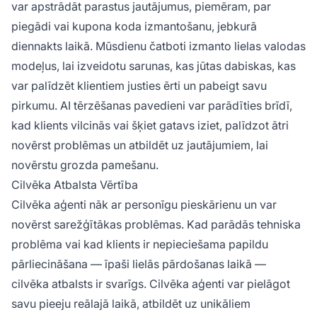
var apstrādāt parastus jautājumus, piemēram, par
piegādi vai kupona koda izmantošanu, jebkurā
diennakts laikā. Mūsdienu čatboti izmanto lielas valodas
modeļus, lai izveidotu sarunas, kas jūtas dabiskas, kas
var palīdzēt klientiem justies ērti un pabeigt savu
pirkumu. AI tērzēšanas pavedieni var parādīties brīdī,
kad klients vilcinās vai šķiet gatavs iziet, palīdzot ātri
novērst problēmas un atbildēt uz jautājumiem, lai
novērstu grozda pamešanu.
Cilvēka Atbalsta Vērtība
Cilvēka aģenti nāk ar personīgu pieskārienu un var
novērst sarežģītākas problēmas. Kad parādās tehniska
problēma vai kad klients ir nepieciešama papildu
pārliecināšana — īpaši lielās pārdošanas laikā —
cilvēka atbalsts ir svarīgs. Cilvēka aģenti var pielāgot
savu pieeju reālajā laikā, atbildēt uz unikāliem