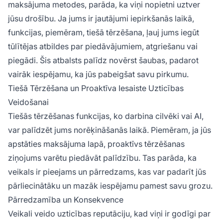
maksājuma metodes, parāda, ka viņi nopietni uztver
jūsu drošību. Ja jums ir jautājumi iepirkšanās laikā,
funkcijas, piemēram, tiešā tērzēšana, ļauj jums iegūt
tūlītējas atbildes par piedāvājumiem, atgriešanu vai
piegādi. Šis atbalsts palīdz novērst šaubas, padarot
vairāk iespējamu, ka jūs pabeigšat savu pirkumu.
Tiešā Tērzēšana un Proaktīva Iesaiste Uzticības
Veidošanai
Tiešās tērzēšanas funkcijas, ko darbina cilvēki vai AI,
var palīdzēt jums norēķināšanās laikā. Piemēram, ja jūs
apstāties maksājuma lapā, proaktīvs tērzēšanas
ziņojums varētu piedāvāt palīdzību. Tas parāda, ka
veikals ir pieejams un pārredzams, kas var padarīt jūs
pārliecinātāku un mazāk iespējamu pamest savu grozu.
Pārredzamība un Konsekvence
Veikali veido uzticības reputāciju, kad viņi ir godīgi par