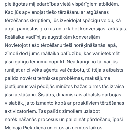
pielāgotas mijiedarbības vietā vispārīgiem atbildēm.
Kad jūs apvienojat tiešo tērzēšanu ar atgūšanas
tērzēšanas skriptiem, jūs izveidojat spēcīgu veidu, kā
atgūt pamestus grozus un uzlabot konversijas rādītājus.
Reāllaika vadlīnijas augstākām konversijām
Novietojot tiešo tērzēšanu tieši norēķināšanās lapā,
zīmoli dod jums reāllaika palīdzību, kas var ietekmēt
jūsu galīgo lēmumu nopirkt. Neatkarīgi no tā, vai jūs
runājat ar cilvēka aģentu vai čatbotu, tūlītējais atbalsts
palīdz novērst tehniskas problēmas, maksājuma
jautājumus vai pēdējās minūtes bažas pirms tās izraisa
jūsu atstāšanu. Šis ātrs, dinamiskais atbalsts darbojas
vislabāk, ja to izmanto kopā ar proaktīviem tērzēšanas
aktivizatoriem. Tas palīdz zīmoliem uzlabot
norēķināšanās procesus un palielināt pārdošanu, īpaši
Melnajā Piektdienā un citos aizņemtos laikos.