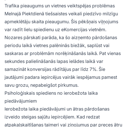
Trafika pieaugums un vietnes veiktspējas problēmas
Melnajā Piektdienā tiešsaistes veikali piedzīvo milzīgu
apmeklētāju skaita pieaugumu. Šis pēkšņais viļņojums
var radīt lielu spiedienu uz eKomercijas vietnēm.
Nozares pārskati parāda, ka šo aizņemto pārdošanas
periodu laikā vietnes palēninās biežāk, saplūst vai
saskaras ar problēmām norēķināšanās laikā. Pat vienas
sekundes palielināšanās lapas ielādes laikā var
samazināt konversijas rādītājus par līdz 7%. Šie
jautājumi padara iepircējus vairāk iespējamus pamest
savu grozu, nepabeigšot pirkumus.
Psiholoģiskais spiediens no ierobežota laika
piedāvājumiem
Ierobežota laika piedāvājumi un ātras pārdošanas
izveido steigas sajūtu iepircējiem. Kad redzat
atpakaļskaitīšanas taimeri vai ziņojumus par preces ātru