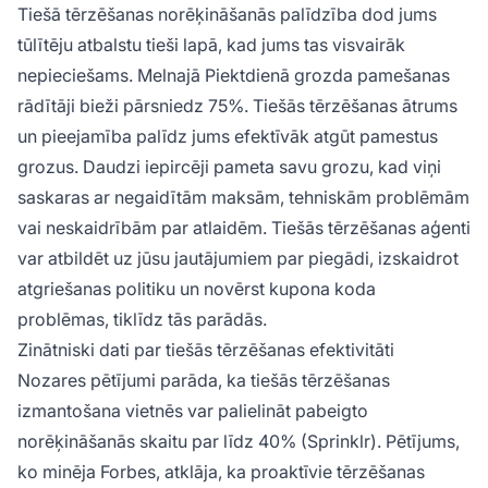
Tiešā tērzēšanas norēķināšanās palīdzība dod jums
tūlītēju atbalstu tieši lapā, kad jums tas visvairāk
nepieciešams. Melnajā Piektdienā grozda pamešanas
rādītāji bieži pārsniedz 75%. Tiešās tērzēšanas ātrums
un pieejamība palīdz jums efektīvāk atgūt pamestus
grozus. Daudzi iepircēji pameta savu grozu, kad viņi
saskaras ar negaidītām maksām, tehniskām problēmām
vai neskaidrībām par atlaidēm. Tiešās tērzēšanas aģenti
var atbildēt uz jūsu jautājumiem par piegādi, izskaidrot
atgriešanas politiku un novērst kupona koda
problēmas, tiklīdz tās parādās.
Zinātniski dati par tiešās tērzēšanas efektivitāti
Nozares pētījumi parāda, ka tiešās tērzēšanas
izmantošana vietnēs var palielināt pabeigto
norēķināšanās skaitu par līdz 40% (Sprinklr). Pētījums,
ko minēja Forbes, atklāja, ka proaktīvie tērzēšanas