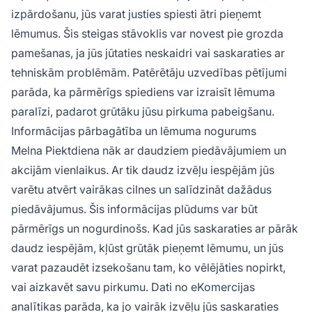
izpārdošanu, jūs varat justies spiesti ātri pieņemt
lēmumus. Šis steigas stāvoklis var novest pie grozda
pamešanas, ja jūs jūtaties neskaidri vai saskaraties ar
tehniskām problēmām. Patērētāju uzvedības pētījumi
parāda, ka pārmērīgs spiediens var izraisīt lēmuma
paralīzi, padarot grūtāku jūsu pirkuma pabeigšanu.
Informācijas pārbagātība un lēmuma nogurums
Melna Piektdiena nāk ar daudziem piedāvājumiem un
akcijām vienlaikus. Ar tik daudz izvēļu iespējām jūs
varētu atvērt vairākas cilnes un salīdzināt dažādus
piedāvājumus. Šis informācijas plūdums var būt
pārmērīgs un nogurdinošs. Kad jūs saskaraties ar pārāk
daudz iespējām, kļūst grūtāk pieņemt lēmumu, un jūs
varat pazaudēt izsekošanu tam, ko vēlējāties nopirkt,
vai aizkavēt savu pirkumu. Dati no eKomercijas
analītikas parāda, ka jo vairāk izvēļu jūs saskaraties