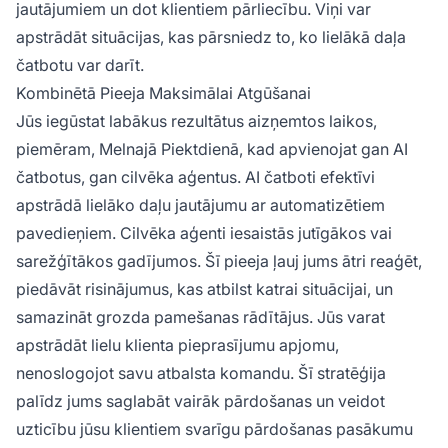
jautājumiem un dot klientiem pārliecību. Viņi var
apstrādāt situācijas, kas pārsniedz to, ko lielākā daļa
čatbotu var darīt.
Kombinētā Pieeja Maksimālai Atgūšanai
Jūs iegūstat labākus rezultātus aizņemtos laikos,
piemēram, Melnajā Piektdienā, kad apvienojat gan AI
čatbotus, gan cilvēka aģentus. AI čatboti efektīvi
apstrādā lielāko daļu jautājumu ar automatizētiem
pavedieņiem. Cilvēka aģenti iesaistās jutīgākos vai
sarežģītākos gadījumos. Šī pieeja ļauj jums ātri reaģēt,
piedāvāt risinājumus, kas atbilst katrai situācijai, un
samazināt grozda pamešanas rādītājus. Jūs varat
apstrādāt lielu klienta pieprasījumu apjomu,
nenoslogojot savu atbalsta komandu. Šī stratēģija
palīdz jums saglabāt vairāk pārdošanas un veidot
uzticību jūsu klientiem svarīgu pārdošanas pasākumu