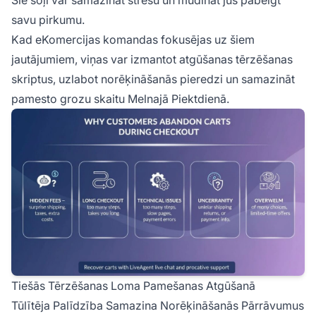
savu pirkumu.
Kad eKomercijas komandas fokusējas uz šiem
jautājumiem, viņas var izmantot atgūšanas tērzēšanas
skriptus, uzlabot norēķināšanās pieredzi un samazināt
pamesto grozu skaitu Melnajā Piektdienā.
Tiešās Tērzēšanas Loma Pamešanas Atgūšanā
Tūlītēja Palīdzība Samazina Norēķināšanās Pārrāvumus