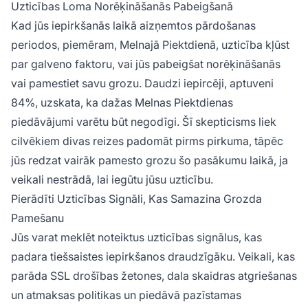
Uzticības Loma Norēķināšanās Pabeigšanā
Kad jūs iepirkšanās laikā aizņemtos pārdošanas
periodos, piemēram, Melnajā Piektdienā, uzticība kļūst
par galveno faktoru, vai jūs pabeigšat norēķināšanās
vai pamestiet savu grozu. Daudzi iepircēji, aptuveni
84%, uzskata, ka dažas Melnas Piektdienas
piedāvājumi varētu būt negodīgi. Šī skepticisms liek
cilvēkiem divas reizes padomāt pirms pirkuma, tāpēc
jūs redzat vairāk pamesto grozu šo pasākumu laikā, ja
veikali nestrādā, lai iegūtu jūsu uzticību.
Pierādīti Uzticības Signāli, Kas Samazina Grozda
Pamešanu
Jūs varat meklēt noteiktus uzticības signālus, kas
padara tiešsaistes iepirkšanos draudzīgāku. Veikali, kas
parāda SSL drošības žetones, dala skaidras atgriešanas
un atmaksas politikas un piedāvā pazīstamas