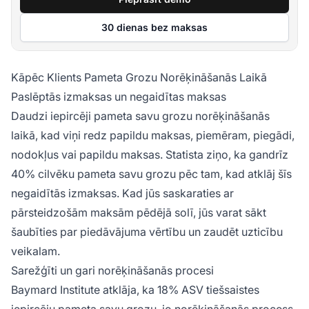
30 dienas bez maksas
Kāpēc Klients Pameta Grozu Norēķināšanās Laikā
Paslēptās izmaksas un negaidītas maksas
Daudzi iepircēji pameta savu grozu norēķināšanās
laikā, kad viņi redz papildu maksas, piemēram, piegādi,
nodokļus vai papildu maksas. Statista ziņo, ka gandrīz
40% cilvēku pameta savu grozu pēc tam, kad atklāj šīs
negaidītās izmaksas. Kad jūs saskaraties ar
pārsteidzošām maksām pēdējā solī, jūs varat sākt
šaubīties par piedāvājuma vērtību un zaudēt uzticību
veikalam.
Sarežģīti un gari norēķināšanās procesi
Baymard Institute atklāja, ka 18% ASV tiešsaistes
iepircēju pameta savu grozu, jo norēķināšanās process