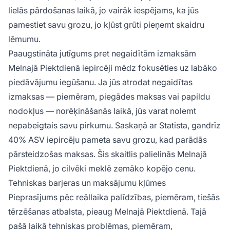
lielās pārdošanas laikā, jo vairāk iespējams, ka jūs
pamestiet savu grozu, jo kļūst grūti pieņemt skaidru
lēmumu.
Paaugstināta jutīgums pret negaidītām izmaksām
Melnajā Piektdienā iepircēji mēdz fokusēties uz labāko
piedāvājumu iegūšanu. Ja jūs atrodat negaidītas
izmaksas — piemēram, piegādes maksas vai papildu
nodokļus — norēķināšanās laikā, jūs varat nolemt
nepabeigtais savu pirkumu. Saskaņā ar Statista, gandrīz
40% ASV iepircēju pameta savu grozu, kad parādās
pārsteidzošas maksas. Šis skaitlis palielinās Melnajā
Piektdienā, jo cilvēki meklē zemāko kopējo cenu.
Tehniskas barjeras un maksājumu kļūmes
Pieprasījums pēc reāllaika palīdzības, piemēram, tiešās
tērzēšanas atbalsta, pieaug Melnajā Piektdienā. Tajā
pašā laikā tehniskas problēmas, piemēram,