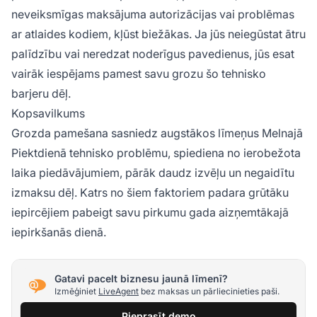
neveiksmīgas maksājuma autorizācijas vai problēmas
ar atlaides kodiem, kļūst biežākas. Ja jūs neiegūstat ātru
palīdzību vai neredzat noderīgus pavedienus, jūs esat
vairāk iespējams pamest savu grozu šo tehnisko
barjeru dēļ.
Kopsavilkums
Grozda pamešana sasniedz augstākos līmeņus Melnajā
Piektdienā tehnisko problēmu, spiediena no ierobežota
laika piedāvājumiem, pārāk daudz izvēļu un negaidītu
izmaksu dēļ. Katrs no šiem faktoriem padara grūtāku
iepircējiem pabeigt savu pirkumu gada aizņemtākajā
iepirkšanās dienā.
Gatavi pacelt biznesu jaunā līmenī?
Izmēģiniet
LiveAgent
bez maksas un pārliecinieties paši.
Pieprasīt demo