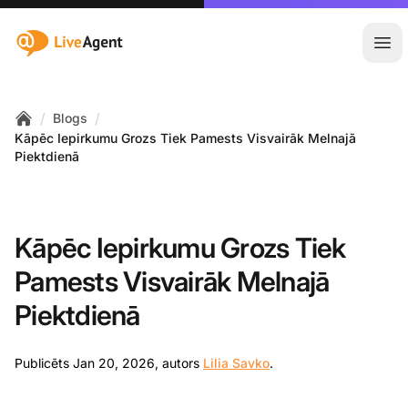
:site.title
Atvē
/
/
Blogs
Home
Kāpēc Iepirkumu Grozs Tiek Pamests Visvairāk Melnajā
Piektdienā
Kāpēc Iepirkumu Grozs Tiek
Pamests Visvairāk Melnajā
Piektdienā
Jan 20, 2026
Publicēts Jan 20, 2026, autors
Lilia Savko
.