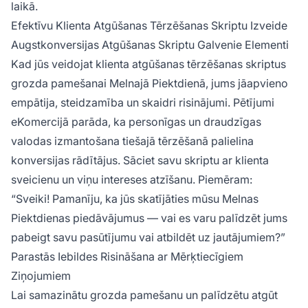
laikā.
Efektīvu Klienta Atgūšanas Tērzēšanas Skriptu Izveide
Augstkonversijas Atgūšanas Skriptu Galvenie Elementi
Kad jūs veidojat klienta atgūšanas tērzēšanas skriptus
grozda pamešanai Melnajā Piektdienā, jums jāapvieno
empātija, steidzamība un skaidri risinājumi. Pētījumi
eKomercijā parāda, ka personīgas un draudzīgas
valodas izmantošana tiešajā tērzēšanā palielina
konversijas rādītājus. Sāciet savu skriptu ar klienta
sveicienu un viņu intereses atzīšanu. Piemēram:
“Sveiki! Pamanīju, ka jūs skatījāties mūsu Melnas
Piektdienas piedāvājumus — vai es varu palīdzēt jums
pabeigt savu pasūtījumu vai atbildēt uz jautājumiem?”
Parastās Iebildes Risināšana ar Mērķtiecīgiem
Ziņojumiem
Lai samazinātu grozda pamešanu un palīdzētu atgūt