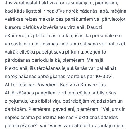
Jūs varat iestatīt aktivizatorus situācijām, piemēram,
kad kāds ilgstoši ir neaktīvs norēķināšanās lapā, mēģina
vairākas reizes maksāt bez panākumiem vai pārvietojot
kursoru pārlūka aizvēršanas virzienā. Daudzi
eKomercijas platformas ir atklājušas, ka personalizētu
un savlaicīgu tērzēšanas ziņojumu sūtīšana var palīdzēt
vairāk cilvēku pabeigt savu pirkumu. Aizņemto
pārdošanas periodu laikā, piemēram, Melnajā
Piektdienā, šīs tērzēšanas iejaukšanās var palielināt
norēķināšanās pabeigšanas rādītājus par 10–30%.
AI Tērzēšanas Pavedieni, Kas Virzī Konversijas
AI tērzēšanas pavedieni dod iepircējiem atbilstošus
ziņojumus, kas atbilst viņu pašreizējām vajadzībām un
darbībām. Piemēram, pavedieni, piemēram, “Vai jums ir
nepieciešama palīdzība Melnas Piektdienas atlaides
piemērošanai?” vai “Vai es varu atbildēt uz jautājumiem