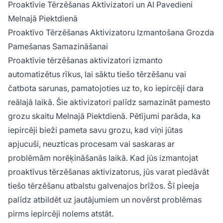
Proaktīvie Tērzēšanas Aktivizatori un AI Pavedieni
Melnajā Piektdienā
Proaktīvo Tērzēšanas Aktivizatoru Izmantošana Grozda
Pamešanas Samazināšanai
Proaktīvie tērzēšanas aktivizatori izmanto
automatizētus rīkus, lai sāktu tiešo tērzēšanu vai
čatbota sarunas, pamatojoties uz to, ko iepircēji dara
reālajā laikā. Šie aktivizatori palīdz samazināt pamesto
grozu skaitu Melnajā Piektdienā. Pētījumi parāda, ka
iepircēji bieži pameta savu grozu, kad viņi jūtas
apjucuši, neuzticas procesam vai saskaras ar
problēmām norēķināšanās laikā. Kad jūs izmantojat
proaktīvus tērzēšanas aktivizatorus, jūs varat piedāvāt
tiešo tērzēšanu atbalstu galvenajos brīžos. Šī pieeja
palīdz atbildēt uz jautājumiem un novērst problēmas
pirms iepircēji nolems atstāt.