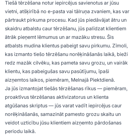
Tiešā tērzēšana notur iepircējus savienotus ar jūsu
vietni, atšķirībā no e-pasta vai tālruņa zvaniem, kas var
pārtraukt pirkuma procesu. Kad jūs piedāvājat ātru un
skaidru atbalstu caur tērzēšanu, jūs palīdzat klientiem
ātrāk pieņemt lēmumus un ar mazāku stresu. Šis
atbalsts mudina klientus pabeigt savu pirkumu. Zīmoli,
kas izmanto tiešo tērzēšanu norēķināšanās laikā, bieži
redz mazāk cilvēku, kas pameta savu grozu, un vairāk
klientu, kas pabeigušas savu pasūtījumu, īpaši
aizņemtos laikos, piemēram, Melnajā Piektdienā.
Ja jūs izmantojat tiešās tērzēšanas rīkus — piemēram,
proaktīvus tērzēšanas aktivizatorus un klienta
atgūšanas skriptus — jūs varat vadīt iepircējus caur
norēķināšanās, samazināt pamesto grozu skaitu un
veidot uzticību jūsu klientiem aizņemto pārdošanas
periodu laikā.