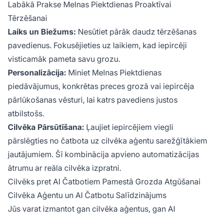
Labākā Prakse Melnas Piektdienas Proaktīvai
Tērzēšanai
Laiks un Biežums:
Nesūtiet pārāk daudz tērzēšanas
pavedienus. Fokusējieties uz laikiem, kad iepircēji
visticamāk pameta savu grozu.
Personalizācija:
Miniet Melnas Piektdienas
piedāvājumus, konkrētas preces grozā vai iepircēja
pārlūkošanas vēsturi, lai katrs pavediens justos
atbilstošs.
Cilvēka Pārsūtīšana:
Ļaujiet iepircējiem viegli
pārslēgties no čatbota uz cilvēka aģentu sarežģītākiem
jautājumiem. Šī kombinācija apvieno automatizācijas
ātrumu ar reāla cilvēka izpratni.
Cilvēks pret AI Čatbotiem Pamestā Grozda Atgūšanai
Cilvēka Aģentu un AI Čatbotu Salīdzinājums
Jūs varat izmantot gan cilvēka aģentus, gan AI