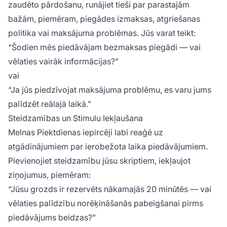
zaudēto pārdošanu, runājiet tieši par parastajām
bažām, piemēram, piegādes izmaksas, atgriešanas
politika vai maksājuma problēmas. Jūs varat teikt:
“Šodien mēs piedāvājam bezmaksas piegādi — vai
vēlaties vairāk informācijas?”
vai
“Ja jūs piedzīvojat maksājuma problēmu, es varu jums
palīdzēt reālajā laikā.”
Steidzamības un Stimulu Iekļaušana
Melnas Piektdienas iepircēji labi reaģē uz
atgādinājumiem par ierobežota laika piedāvājumiem.
Pievienojiet steidzamību jūsu skriptiem, iekļaujot
ziņojumus, piemēram:
“Jūsu grozds ir rezervēts nākamajās 20 minūtēs — vai
vēlaties palīdzību norēķināšanās pabeigšanai pirms
piedāvājums beidzas?”