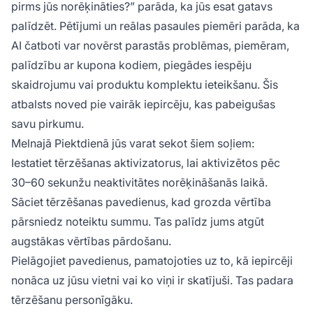
pirms jūs norēķināties?” parāda, ka jūs esat gatavs
palīdzēt. Pētījumi un reālas pasaules piemēri parāda, ka
AI čatboti var novērst parastās problēmas, piemēram,
palīdzību ar kupona kodiem, piegādes iespēju
skaidrojumu vai produktu komplektu ieteikšanu. Šis
atbalsts noved pie vairāk iepircēju, kas pabeigušas
savu pirkumu.
Melnajā Piektdienā jūs varat sekot šiem soļiem:
Iestatiet tērzēšanas aktivizatorus, lai aktivizētos pēc
30–60 sekunžu neaktivitātes norēķināšanās laikā.
Sāciet tērzēšanas pavedienus, kad grozda vērtība
pārsniedz noteiktu summu. Tas palīdz jums atgūt
augstākas vērtības pārdošanu.
Pielāgojiet pavedienus, pamatojoties uz to, kā iepircēji
nonāca uz jūsu vietni vai ko viņi ir skatījuši. Tas padara
tērzēšanu personīgāku.