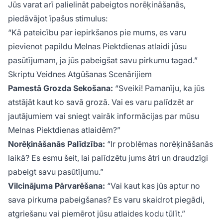
Jūs varat arī palielināt pabeigtos norēķināšanās,
piedāvājot īpašus stimulus:
“Kā pateicību par iepirkšanos pie mums, es varu
pievienot papildu Melnas Piektdienas atlaidi jūsu
pasūtījumam, ja jūs pabeigšat savu pirkumu tagad.”
Skriptu Veidnes Atgūšanas Scenārijiem
Pamestā Grozda Sekošana:
“Sveiki! Pamanīju, ka jūs
atstājāt kaut ko savā grozā. Vai es varu palīdzēt ar
jautājumiem vai sniegt vairāk informācijas par mūsu
Melnas Piektdienas atlaidēm?”
Norēķināšanās Palīdzība:
“Ir problēmas norēķināšanās
laikā? Es esmu šeit, lai palīdzētu jums ātri un draudzīgi
pabeigt savu pasūtījumu.”
Vilcinājuma Pārvarēšana:
“Vai kaut kas jūs aptur no
sava pirkuma pabeigšanas? Es varu skaidrot piegādi,
atgriešanu vai piemērot jūsu atlaides kodu tūlīt.”