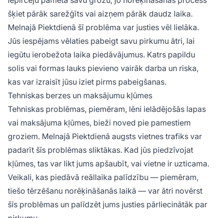
šķiet pārāk sarežģīts vai aizņem pārāk daudz laika.
Melnajā Piektdienā šī problēma var justies vēl lielāka.
Jūs iespējams vēlaties pabeigt savu pirkumu ātri, lai
iegūtu ierobežota laika piedāvājumus. Katrs papildu
solis vai formas lauks pievieno vairāk darba un riska,
kas var izraisīt jūsu iziet pirms pabeigšanas.
Tehniskas berzes un maksājumu kļūmes
Tehniskas problēmas, piemēram, lēni ielādējošās lapas
vai maksājuma kļūmes, bieži noved pie pamestiem
groziem. Melnajā Piektdienā augsts vietnes trafiks var
padarīt šīs problēmas sliktākas. Kad jūs piedzīvojat
kļūmes, tas var likt jums apšaubīt, vai vietne ir uzticama.
Veikali, kas piedāvā reāllaika palīdzību — piemēram,
tiešo tērzēšanu norēķināšanās laikā — var ātri novērst
šīs problēmas un palīdzēt jums justies pārliecinātāk par
pirkumu.