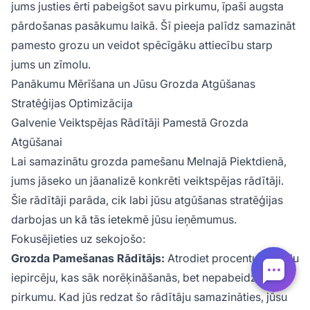
jums justies ērti pabeigšot savu pirkumu, īpaši augsta
pārdošanas pasākumu laikā. Šī pieeja palīdz samazināt
pamesto grozu un veidot spēcīgāku attiecību starp
jums un zīmolu.
Panākumu Mērīšana un Jūsu Grozda Atgūšanas
Stratēģijas Optimizācija
Galvenie Veiktspējas Rādītāji Pamestā Grozda
Atgūšanai
Lai samazinātu grozda pamešanu Melnajā Piektdienā,
jums jāseko un jāanalizē konkrēti veiktspējas rādītāji.
Šie rādītāji parāda, cik labi jūsu atgūšanas stratēģijas
darbojas un kā tās ietekmē jūsu ieņēmumus.
Fokusējieties uz sekojošo:
Grozda Pamešanas Rādītājs:
Atrodiet procentuālo daļu
iepircēju, kas sāk norēķināšanās, bet nepabeidz savu
pirkumu. Kad jūs redzat šo rādītāju samazināties, jūsu