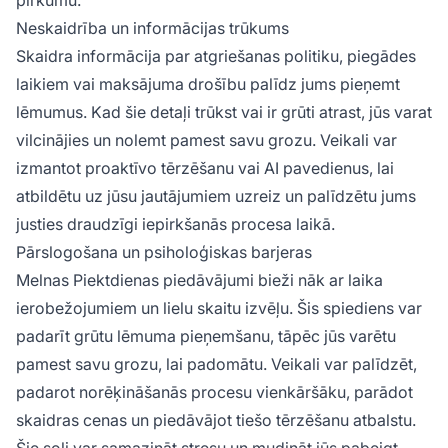
Neskaidrība un informācijas trūkums
Skaidra informācija par atgriešanas politiku, piegādes
laikiem vai maksājuma drošību palīdz jums pieņemt
lēmumus. Kad šie detaļi trūkst vai ir grūti atrast, jūs varat
vilcinājies un nolemt pamest savu grozu. Veikali var
izmantot proaktīvo tērzēšanu vai AI pavedienus, lai
atbildētu uz jūsu jautājumiem uzreiz un palīdzētu jums
justies draudzīgi iepirkšanās procesa laikā.
Pārslogošana un psiholoģiskas barjeras
Melnas Piektdienas piedāvājumi bieži nāk ar laika
ierobežojumiem un lielu skaitu izvēļu. Šis spiediens var
padarīt grūtu lēmuma pieņemšanu, tāpēc jūs varētu
pamest savu grozu, lai padomātu. Veikali var palīdzēt,
padarot norēķināšanās procesu vienkāršāku, parādot
skaidras cenas un piedāvājot tiešo tērzēšanu atbalstu.
Šie soļi var samazināt stresu un mudināt jūs pabeigt