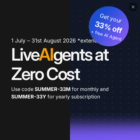
Get your
33% off
+ free AI Agent
1 July – 31st August 2026 *extended
Live
AI
gents at
Zero Cost
Use code
SUMMER-33M
for monthly and
SUMMER-33Y
for yearly subscription