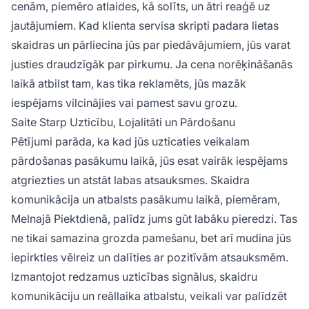
cenām, piemēro atlaides, kā solīts, un ātri reaģē uz
jautājumiem. Kad klienta servisa skripti padara lietas
skaidras un pārliecina jūs par piedāvājumiem, jūs varat
justies draudzīgāk par pirkumu. Ja cena norēķināšanās
laikā atbilst tam, kas tika reklamēts, jūs mazāk
iespējams vilcinājies vai pamest savu grozu.
Saite Starp Uzticību, Lojalitāti un Pārdošanu
Pētījumi parāda, ka kad jūs uzticaties veikalam
pārdošanas pasākumu laikā, jūs esat vairāk iespējams
atgriezties un atstāt labas atsauksmes. Skaidra
komunikācija un atbalsts pasākumu laikā, piemēram,
Melnajā Piektdienā, palīdz jums gūt labāku pieredzi. Tas
ne tikai samazina grozda pamešanu, bet arī mudina jūs
iepirkties vēlreiz un dalīties ar pozitīvām atsauksmēm.
Izmantojot redzamus uzticības signālus, skaidru
komunikāciju un reāllaika atbalstu, veikali var palīdzēt