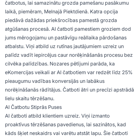
čatbotus, lai samazinātu grozda pamešanu pasākumu
laikā, piemēram, Melnajā Piektdienā. Katra opcija
piedāvā dažādas priekšrocības pamestā grozda
atgūšanas procesā. AI čatboti pamestiem groziem dod
jums mērogojamu un pastāvīgu reāllaika pārdošanas
atbalstu. Viņi atbild uz rutīnas jautājumiem uzreiz un
palīdz vadīt iepircējus caur norēķināšanās procesu bez
cilvēka palīdzības. Nozares pētījumi parāda, ka
eKomercijas veikali ar AI čatbotiem var redzēt līdz 25%
pieaugumu vadības konversijās un labākus
norēķināšanās rādītājus. Čatboti ātri un precīzi apstrādā
lielu skaitu tērzēšanu.
AI Čatbotu Stiprās Puses
AI čatboti atbild klientiem uzreiz. Viņi izmanto
proaktīvus tērzēšanas pavedienus, lai sazinātos, kad
kāds šķiet neskaidrs vai varētu atstāt lapu. Šie čatboti