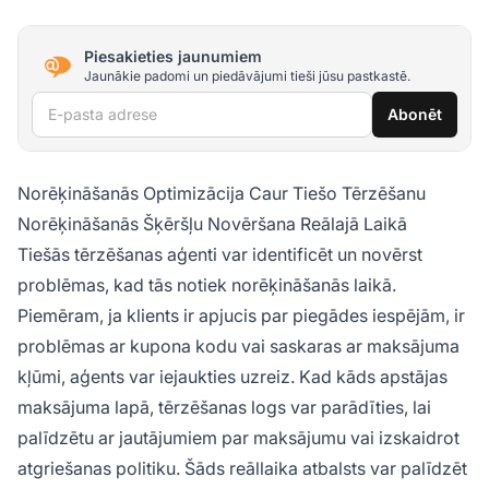
Piesakieties jaunumiem
Jaunākie padomi un piedāvājumi tieši jūsu pastkastē.
E-pasta adrese
Abonēt
Norēķināšanās Optimizācija Caur Tiešo Tērzēšanu
Norēķināšanās Šķēršļu Novēršana Reālajā Laikā
Tiešās tērzēšanas aģenti var identificēt un novērst
problēmas, kad tās notiek norēķināšanās laikā.
Piemēram, ja klients ir apjucis par piegādes iespējām, ir
problēmas ar kupona kodu vai saskaras ar maksājuma
kļūmi, aģents var iejaukties uzreiz. Kad kāds apstājas
maksājuma lapā, tērzēšanas logs var parādīties, lai
palīdzētu ar jautājumiem par maksājumu vai izskaidrot
atgriešanas politiku. Šāds reāllaika atbalsts var palīdzēt