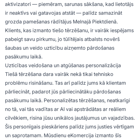
aktivizatori — piemēram, sarunas sākšana, kad lietotājs
ir neaktīvs vai gatavojas atstāt — palīdz samazināt
grozda pamešanas rādītājus Melnajā Piektdienā.
Klients, kas izmanto tiešo tērzēšanu, ir vairāk iespējams
pabeigt savu pirkumu, jo tūlītējais atbalsts novērš
šaubas un veido uzticību aizņemto pārdošanas
pasākumu laikā.
Uzticības veidošana un atgūšanas personalizācija
Tiešā tērzēšana dara vairāk nekā tikai tehnisko
problēmu risināšanu. Tas arī palīdz jums kā klientam
pārliecināt, padarot jūs pārliecinātāku pārdošanas
pasākumu laikā. Personalizētas tērzēšanas, neatkarīgi
no tā, vai tās vadītas ar AI vai apstrādātas ar reāliem
cilvēkiem, risina jūsu unikālos jautājumus un vajadzības.
Šis personīgais pieskāriens palīdz jums justies vērtīgam
un saprotamam. Mūsdienu eKomercija izmanto šīs