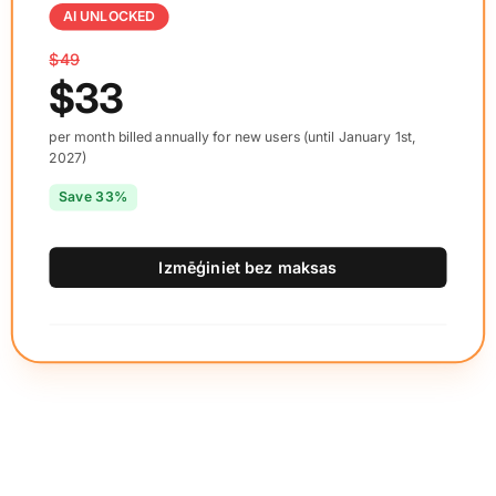
AI UNLOCKED
$49
$33
per month billed annually for new users (until January 1st,
2027)
Save 33%
Izmēģiniet bez maksas