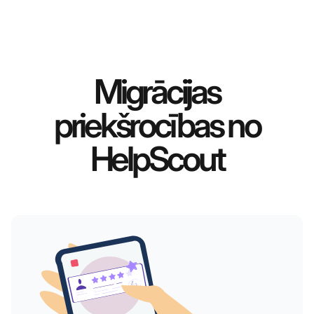
Migrācijas
priekšrocības no
HelpScout