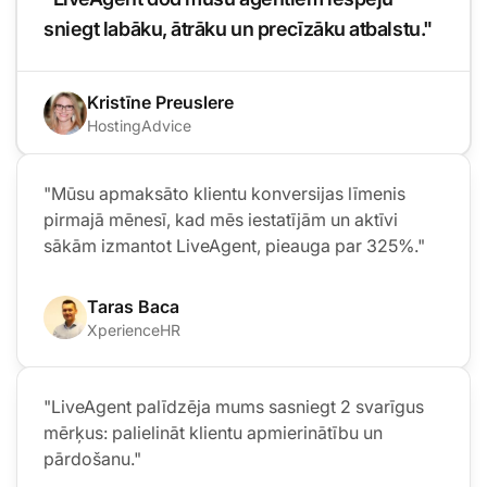
sniegt labāku, ātrāku un precīzāku atbalstu."
Kristīne Preuslere
HostingAdvice
"Mūsu apmaksāto klientu konversijas līmenis
pirmajā mēnesī, kad mēs iestatījām un aktīvi
sākām izmantot LiveAgent, pieauga par 325%."
Taras Baca
XperienceHR
"LiveAgent palīdzēja mums sasniegt 2 svarīgus
mērķus: palielināt klientu apmierinātību un
pārdošanu."