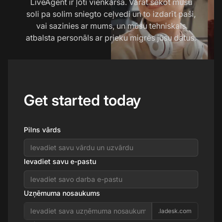
LiveAgent ir ļoti vienkārša. Varat sekot mūsu
soli pa solim sniegto ceļvedi un to izdarīt paši,
vai sazinies ar mums, un mūsu tehniskais
atbalsta personāls ar prieku migrēs jūsu datus.
Get started today
Pilns vārds
Ievadiet savu e-pastu
Uzņēmuma nosaukums
.ladesk.com