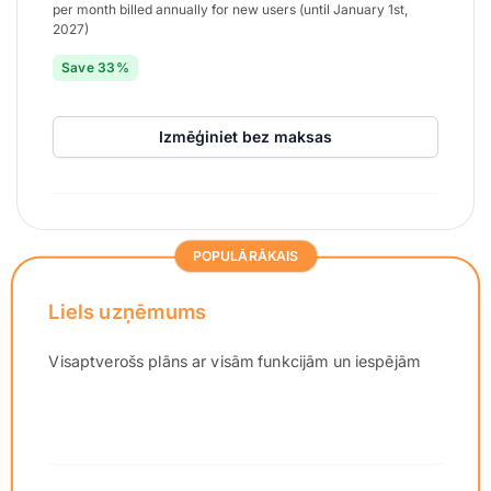
per month billed annually for new users (until January 1st,
2027)
Save 33%
Izmēģiniet bez maksas
POPULĀRĀKAIS
Liels uzņēmums
Visaptverošs plāns ar visām funkcijām un iespējām