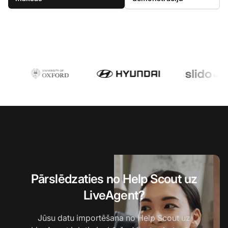
Pārslēdzaties no Help Scout uz
LiveAgent?
Jūsu datu importēšana no Help Scout uz