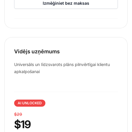
Izmēģiniet bez maksas
Vidējs uzņēmums
Universāls un līdzsvarots plāns pilnvērtīgai klientu
apkalpošanai
AI UNLOCKED
$29
$19