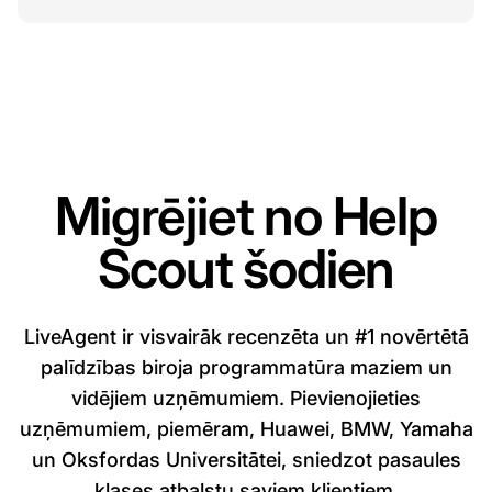
Migrējiet no Help
Scout šodien
LiveAgent ir visvairāk recenzēta un #1 novērtētā
palīdzības biroja programmatūra maziem un
vidējiem uzņēmumiem. Pievienojieties
uzņēmumiem, piemēram, Huawei, BMW, Yamaha
un Oksfordas Universitātei, sniedzot pasaules
klases atbalstu saviem klientiem.