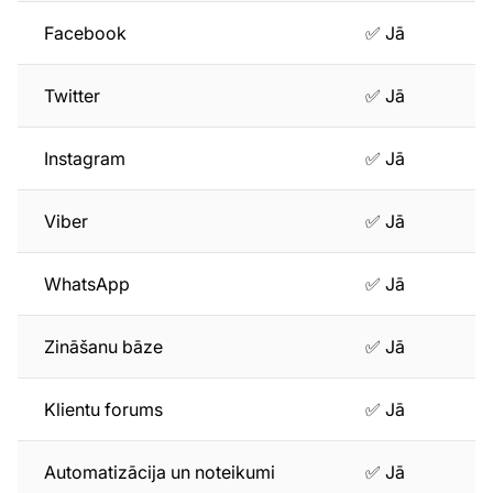
Facebook
✅ Jā
Twitter
✅ Jā
Instagram
✅ Jā
Viber
✅ Jā
WhatsApp
✅ Jā
Zināšanu bāze
✅ Jā
Klientu forums
✅ Jā
Automatizācija un noteikumi
✅ Jā