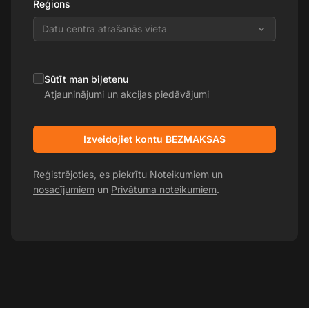
Reģions
Datu centra atrašanās vieta
Sūtīt man biļetenu
Atjauninājumi un akcijas piedāvājumi
Izveidojiet kontu BEZMAKSAS
Reģistrējoties, es piekrītu
Noteikumiem un
nosacījumiem
un
Privātuma noteikumiem
.