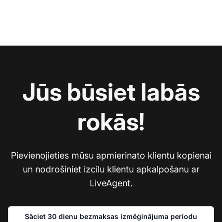
Jūs būsiet labās
rokās!
Pievienojieties mūsu apmierinato klientu kopienai
un nodrošiniet izcilu klientu apkalpošanu ar
LiveAgent.
Sāciet 30 dienu bezmaksas izmēģinājuma periodu
Sa