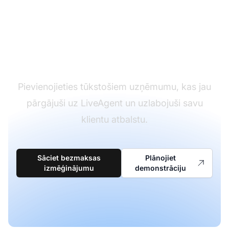
Gatavs migrēt no
Helpscout uz
LiveAgent?
Pievienojieties tūkstošiem uzņēmumu, kas jau
pārgājuši uz LiveAgent un uzlabojuši savu
klientu atbalstu.
Sāciet bezmaksas
Plānojiet
izmēģinājumu
demonstrāciju