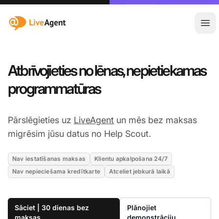
:site.title
Atvē
Atbrīvojieties no lēnas, nepietiekamas
programmatūras
Pārslēgieties uz
LiveAgent
un mēs bez maksas
migrēsim jūsu datus no Help Scout.
Nav iestatīšanas maksas
Klientu apkalpošana 24/7
Nav nepieciešama kredītkarte
Atceliet jebkurā laikā
Sāciet | 30 dienas bez
Plānojiet
maksas
demonstrāciju