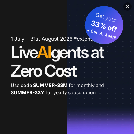
Get your
33% off
+ free AI Agent
1 July – 31st August 2026 *extended
Live
AI
gents at
Zero Cost
Use code
SUMMER-33M
for monthly and
SUMMER-33Y
for yearly subscription