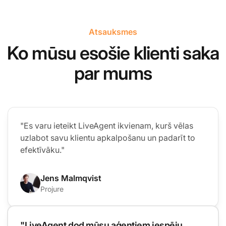
Atsauksmes
Ko mūsu esošie klienti saka
par mums
"Es varu ieteikt LiveAgent ikvienam, kurš vēlas
uzlabot savu klientu apkalpošanu un padarīt to
efektīvāku."
Jens Malmqvist
Projure
"LiveAgent dod mūsu aģentiem iespēju