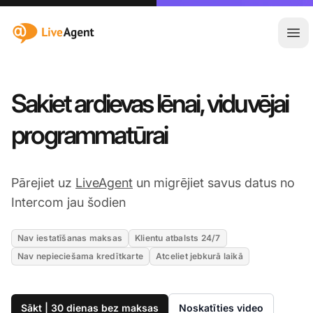
:site.title
Atvē
Sakiet ardievas lēnai, viduvējai
programmatūrai
Pārejiet uz
LiveAgent
un migrējiet savus datus no
Intercom jau šodien
Nav iestatīšanas maksas
Klientu atbalsts 24/7
Nav nepieciešama kredītkarte
Atceliet jebkurā laikā
Sākt | 30 dienas bez maksas
Noskatīties video