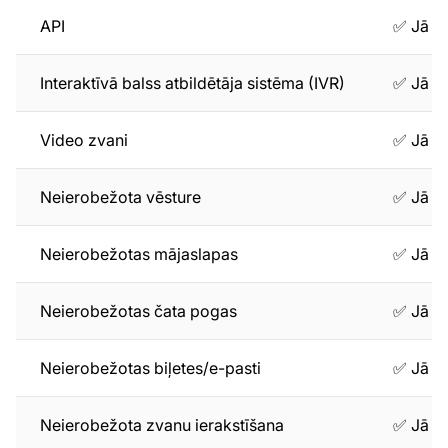
API
✅ Jā
Interaktīvā balss atbildētāja sistēma (IVR)
✅ Jā
Video zvani
✅ Jā
Neierobežota vēsture
✅ Jā
Neierobežotas mājaslapas
✅ Jā
Neierobežotas čata pogas
✅ Jā
Neierobežotas biļetes/e-pasti
✅ Jā
Neierobežota zvanu ierakstīšana
✅ Jā