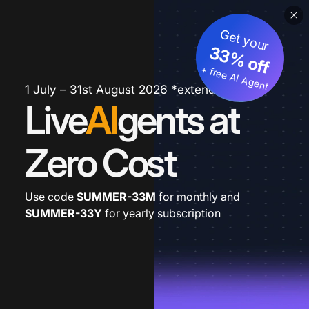
Get your
33% off
+ free AI Agent
1 July – 31st August 2026 *extended
Live
AI
gents at
Zero Cost
Use code
SUMMER-33M
for monthly and
SUMMER-33Y
for yearly subscription