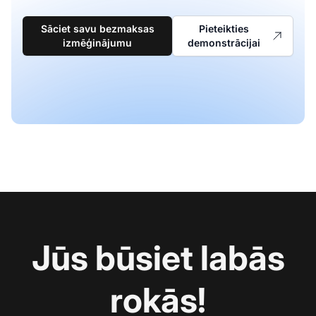
Sāciet savu bezmaksas
Pieteikties
izmēģinājumu
demonstrācijai
Jūs būsiet labās
rokās!
Sa