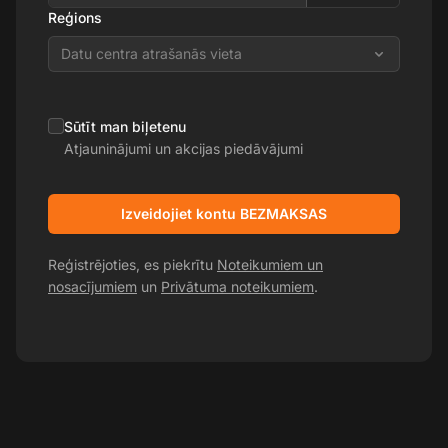
Reģions
Datu centra atrašanās vieta
Sūtīt man biļetenu
Atjauninājumi un akcijas piedāvājumi
Izveidojiet kontu BEZMAKSAS
Reģistrējoties, es piekrītu
Noteikumiem un
nosacījumiem
un
Privātuma noteikumiem
.