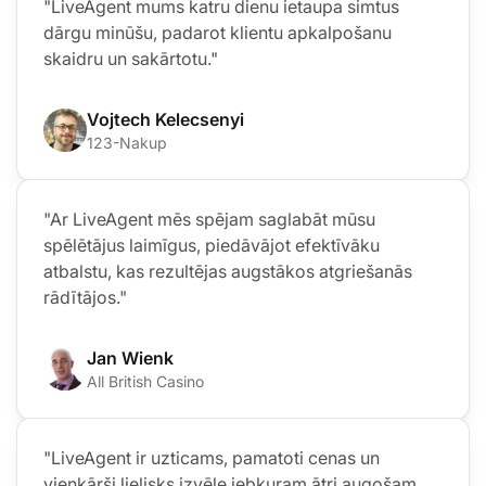
"LiveAgent mums katru dienu ietaupa simtus
dārgu minūšu, padarot klientu apkalpošanu
skaidru un sakārtotu."
Vojtech Kelecsenyi
123-Nakup
"Ar LiveAgent mēs spējam saglabāt mūsu
spēlētājus laimīgus, piedāvājot efektīvāku
atbalstu, kas rezultējas augstākos atgriešanās
rādītājos."
Jan Wienk
All British Casino
"LiveAgent ir uzticams, pamatoti cenas un
vienkārši lielisks izvēle jebkuram ātri augošam