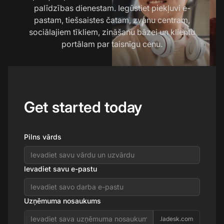
palīdzības dienestam. Iegūstiet piekļuvi e-
pastam, tiešsaistes čatam, zvanu centram,
sociālajiem tīkliem, zināšanu bāzei un klientu
portālam par taisnīgu cenu.
Get started today
Pilns vārds
Ievadiet savu e-pastu
Uzņēmuma nosaukums
.ladesk.com