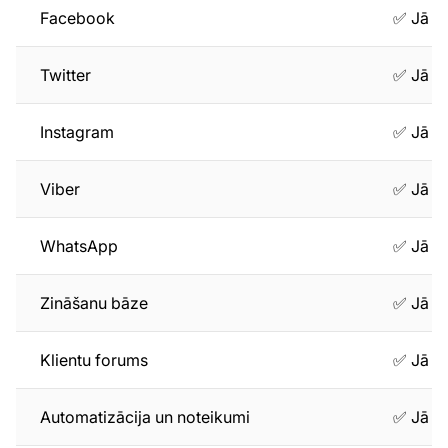
Facebook
✅ Jā
Twitter
✅ Jā
Instagram
✅ Jā
Viber
✅ Jā
WhatsApp
✅ Jā
Zināšanu bāze
✅ Jā
Klientu forums
✅ Jā
Automatizācija un noteikumi
✅ Jā