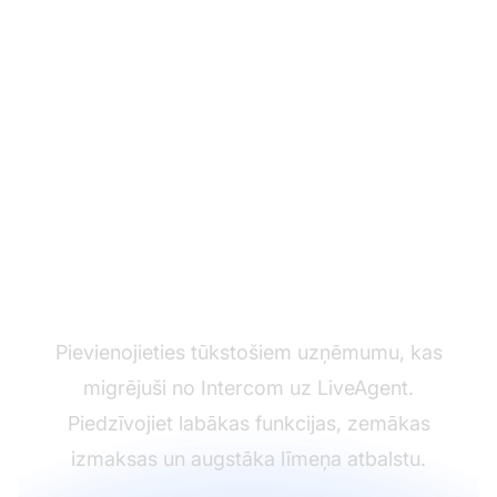
Gatavs veikt pāreju?
Pievienojieties tūkstošiem uzņēmumu, kas
migrējuši no Intercom uz LiveAgent.
Piedzīvojiet labākas funkcijas, zemākas
izmaksas un augstāka līmeņa atbalstu.