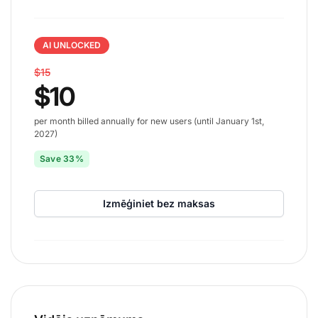
AI UNLOCKED
$15
$10
per month billed annually for new users (until January 1st,
2027)
Save 33%
Izmēģiniet bez maksas