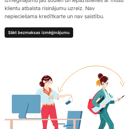
izmēģinājumu jau šodien un iepazīstieties ar mūsu
klientu atbalsta risinājumu uzreiz. Nav
nepieciešama kredītkarte un nav saistību.
Sākt bezmaksas izmēģinājumu