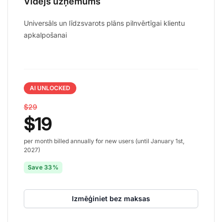
Vidējs uzņēmums
Universāls un līdzsvarots plāns pilnvērtīgai klientu
apkalpošanai
AI UNLOCKED
$29
$19
per month billed annually for new users (until January 1st,
2027)
Save 33%
Izmēģiniet bez maksas