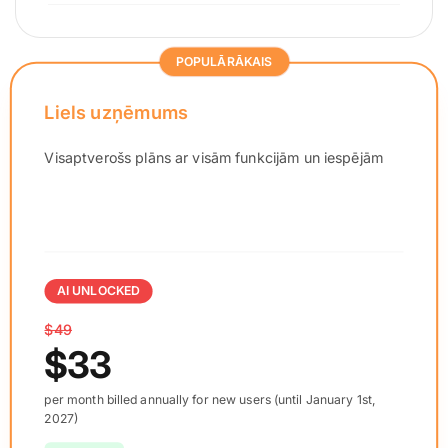
POPULĀRĀKAIS
Liels uzņēmums
Visaptverošs plāns ar visām funkcijām un iespējām
AI UNLOCKED
$49
$33
per month billed annually for new users (until January 1st,
2027)