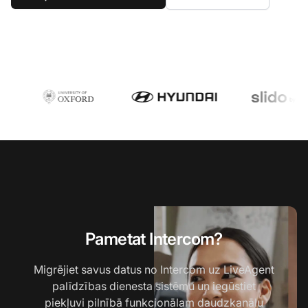
Pametat Intercom?
Migrējiet savus datus no Intercom uz LiveAgent
palīdzības dienesta sistēmu un iegūstiet
piekļuvi pilnībā funkcionālam daudzkanālu