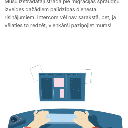
Mūsu izstrādātāji strādā pie migrācijas spraudņu
izveides dažādiem palīdzības dienesta
risinājumiem. Intercom vēl nav sarakstā, bet, ja
vēlaties to redzēt, vienkārši paziņojiet mums!