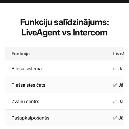
Funkciju salīdzinājums:
LiveAgent vs Intercom
Funkcija
LiveAg
Biļešu sistēma
✅ Jā
Tiešsaistes čats
✅ Jā
Zvanu centrs
✅ Jā
Pašapkalpošanās
✅ Jā