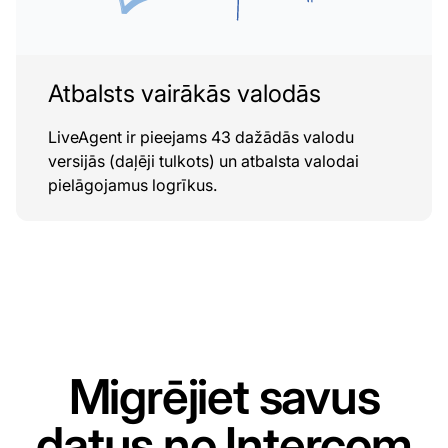
Atbalsts vairākās valodās
LiveAgent ir pieejams 43 dažādās valodu
versijās (daļēji tulkots) un atbalsta valodai
pielāgojamus logrīkus.
Migrējiet savus
datus no Intercom