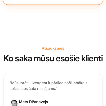
Atsauksmes
Ko saka mūsu esošie klienti
"Mūsuprāt, LiveAgent ir pārliecinoši labākais
tiešsaistes čata risinājums."
Mets Džanavejs