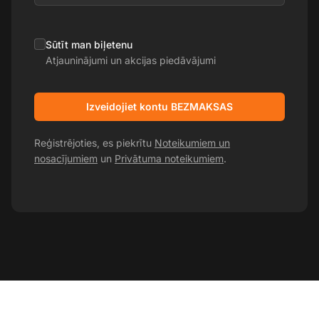
Sūtīt man biļetenu
Atjauninājumi un akcijas piedāvājumi
Izveidojiet kontu BEZMAKSAS
Reģistrējoties, es piekrītu
Noteikumiem un
nosacījumiem
un
Privātuma noteikumiem
.