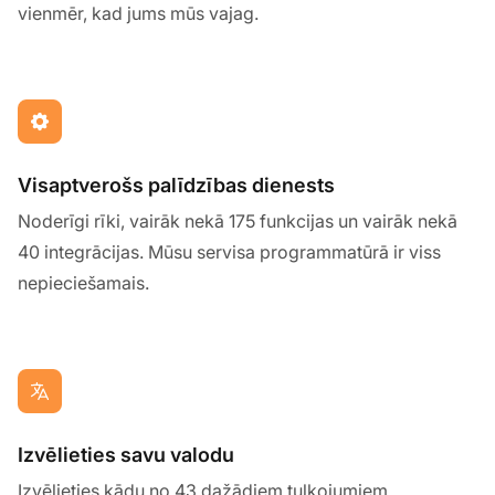
vienmēr, kad jums mūs vajag.
Visaptverošs palīdzības dienests
Noderīgi rīki, vairāk nekā 175 funkcijas un vairāk nekā
40 integrācijas. Mūsu servisa programmatūrā ir viss
nepieciešamais.
Izvēlieties savu valodu
Izvēlieties kādu no 43 dažādiem tulkojumiem.