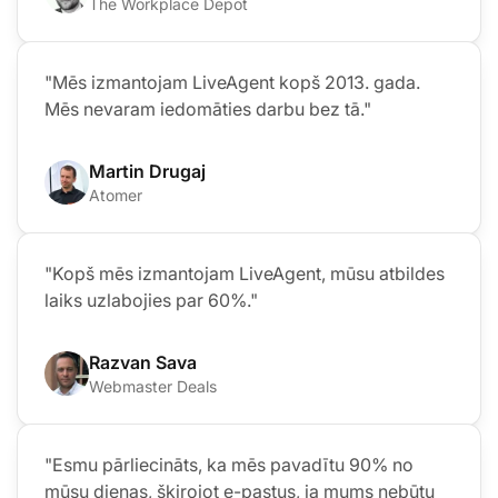
The Workplace Depot
"Mēs izmantojam LiveAgent kopš 2013. gada.
Mēs nevaram iedomāties darbu bez tā."
Martin Drugaj
Atomer
"Kopš mēs izmantojam LiveAgent, mūsu atbildes
laiks uzlabojies par 60%."
Razvan Sava
Webmaster Deals
"Esmu pārliecināts, ka mēs pavadītu 90% no
mūsu dienas, šķirojot e-pastus, ja mums nebūtu