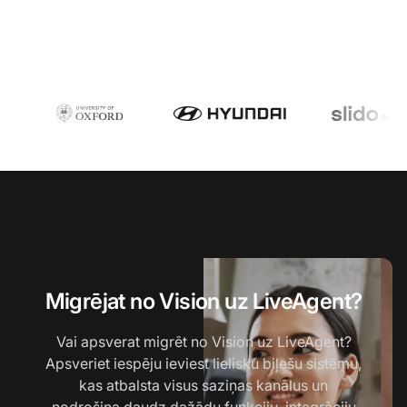
Migrējat no Vision uz LiveAgent?
Vai apsverat migrēt no Vision uz LiveAgent?
Apsveriet iespēju ieviest lielisku biļešu sistēmu,
kas atbalsta visus saziņas kanālus un
nodrošina daudz dažādu funkciju, integrāciju