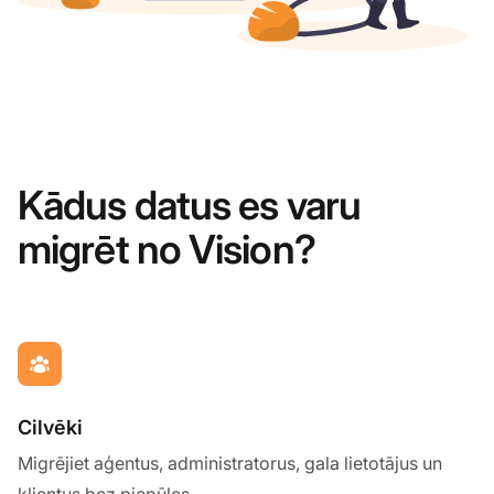
Kādus datus es varu
migrēt no Vision?
Cilvēki
Migrējiet aģentus, administratorus, gala lietotājus un
klientus bez piepūles.