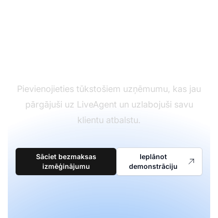
Gatavs migrēt no
Vision uz LiveAgent?
Pievienojieties tūkstošiem uzņēmumu, kas jau
pārgājuši uz LiveAgent un uzlabojuši savu
klientu atbalstu.
Sāciet bezmaksas
Ieplānot
izmēģinājumu
demonstrāciju