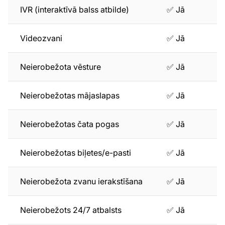
IVR (interaktīvā balss atbilde)
✅ Jā
Videozvani
✅ Jā
Neierobežota vēsture
✅ Jā
Neierobežotas mājaslapas
✅ Jā
Neierobežotas čata pogas
✅ Jā
Neierobežotas biļetes/e-pasti
✅ Jā
Neierobežota zvanu ierakstīšana
✅ Jā
Neierobežots 24/7 atbalsts
✅ Jā