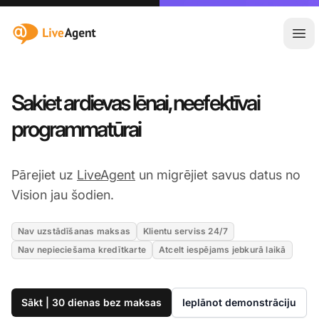
:site.title
Atvē
Sakiet ardievas lēnai, neefektīvai
programmatūrai
Pārejiet uz
LiveAgent
un migrējiet savus datus no
Vision jau šodien.
Nav uzstādīšanas maksas
Klientu serviss 24/7
Nav nepieciešama kredītkarte
Atcelt iespējams jebkurā laikā
Sākt | 30 dienas bez maksas
Ieplānot demonstrāciju