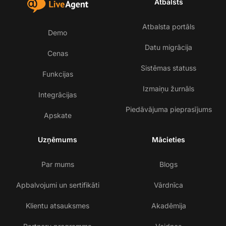
Atbalsts
Atbalsta portāls
Demo
Datu migrācija
Cenas
Sistēmas statuss
Funkcijas
Izmaiņu žurnāls
Integrācijas
Piedāvājuma pieprasījums
Apskate
Uzņēmums
Mācieties
Par mums
Blogs
Apbalvojumi un sertifikāti
Vārdnīca
Klientu atsauksmes
Akadēmija