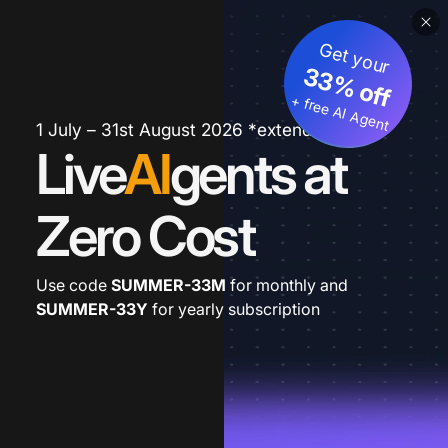
Get your
33% off
+ free AI Agent
1 July – 31st August 2026 *extended
Live
AI
gents at
Zero Cost
Use code
SUMMER-33M
for monthly and
SUMMER-33Y
for yearly subscription