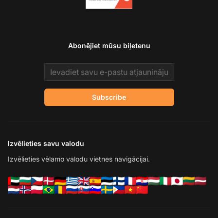
Abonējiet mūsu biļetenu
Email address
Subscribe
Izvēlieties savu valodu
Izvēlieties vēlamo valodu vietnes navigācijai.
Sa