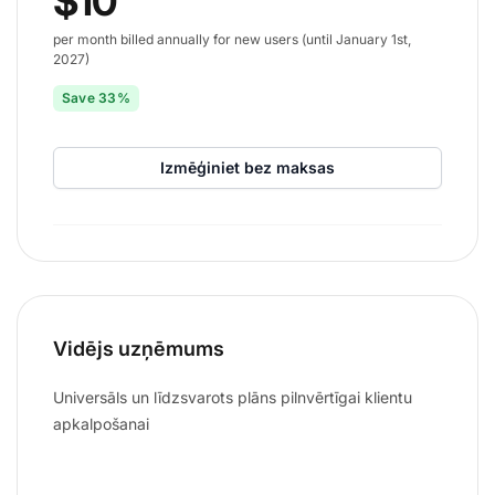
$10
per month billed annually for new users (until January 1st,
2027)
Save 33%
Izmēģiniet bez maksas
Vidējs uzņēmums
Universāls un līdzsvarots plāns pilnvērtīgai klientu
apkalpošanai