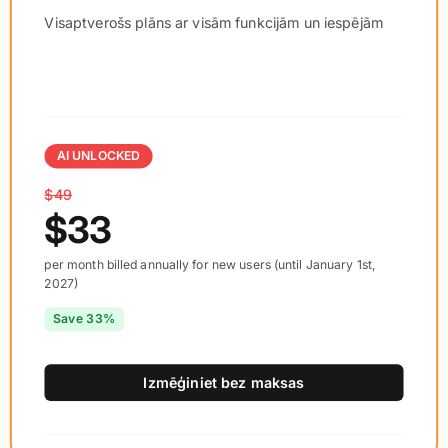
Visaptverošs plāns ar visām funkcijām un iespējām
AI UNLOCKED
$49
$33
per month billed annually for new users (until January 1st,
2027)
Save 33%
Izmēģiniet bez maksas