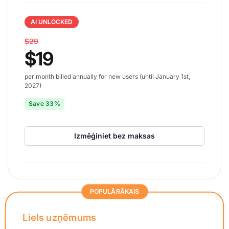
AI UNLOCKED
$29
$19
per month billed annually for new users (until January 1st,
2027)
Save 33%
Izmēģiniet bez maksas
POPULĀRĀKAIS
Liels uzņēmums