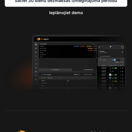
Sāciet 30 dienu bezmaksas izmēģinājuma periodu
Ieplānojiet demo