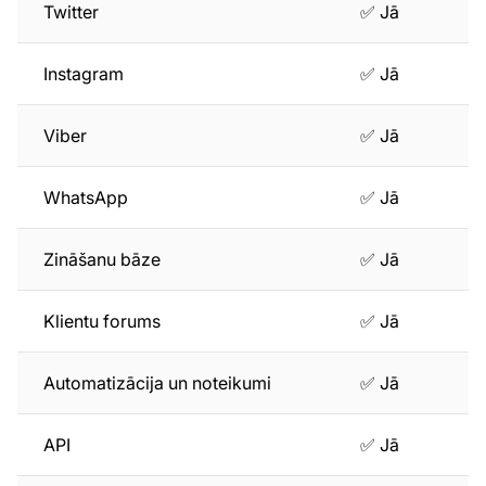
Twitter
✅ Jā
Instagram
✅ Jā
Viber
✅ Jā
WhatsApp
✅ Jā
Zināšanu bāze
✅ Jā
Klientu forums
✅ Jā
Automatizācija un noteikumi
✅ Jā
API
✅ Jā