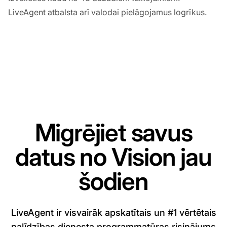
LiveAgent atbalsta arī valodai pielāgojamus logrīkus.
Migrējiet savus
datus no Vision jau
šodien
LiveAgent ir visvairāk apskatītais un #1 vērtētais
palīdzības dienesta programmatūras risinājums