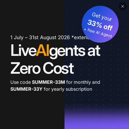
Get your
33% off
+ free AI Agent
1 July – 31st August 2026 *extended
Live
AI
gents at
Zero Cost
Use code
SUMMER-33M
for monthly and
SUMMER-33Y
for yearly subscription