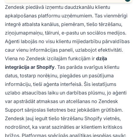
Zendesk piedāvā izņemtu daudzkanālu klientu
apkalpošanas platformu uzņēmumiem. Tas vienmērīgi
integrē atbalsta kanālus, piemēram, tiešo tērzēšanu,
ziņojumapmaiņu, tālruni, e-pastu un sociālos medijos.
Aģenti labojās no visu klientu mijiedarbību pārvaldības
caur vienu informācijas paneli, uzlabojot efektivitāti.
Viena no Zendesk izcilajām funkcijām ir
dziļa
integrācija ar Shopify
. Tas parāda svarīgus klientu
datus, tostarp norēķinu, piegādes un pasūtījuma
informāciju, tieši aģenta interfeisā. Šis iestatījums
uzlabo atsaucības laiku un darbības plūsmu, jo aģenti
var apstrādāt atmaksas un atcelšanas no Zendesk
Support sānjoslas lietotnes bez jebkādām grūtībām.
Zendesk ļauj iegult tiešo tērzēšanu Shopify vietnēs,
nodrošinot, ka varat sazināties ar klientiem kritiskos
brīžos. Platformas spēcīgās analītikas iespējas savāc