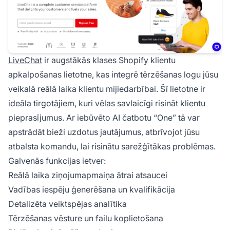
LiveChat
ir augstākās klases Shopify klientu
apkalpošanas lietotne, kas integrē tērzēšanas logu jūsu
veikalā reālā laika klientu mijiedarbībai. Šī lietotne ir
ideāla tirgotājiem, kuri vēlas savlaicīgi risināt klientu
pieprasījumus. Ar iebūvēto AI čatbotu “One” tā var
apstrādāt bieži uzdotus jautājumus, atbrīvojot jūsu
atbalsta komandu, lai risinātu sarežģītākas problēmas.
Galvenās funkcijas ietver:
Reālā laika ziņojumapmaiņa ātrai atsaucei
Vadības iespēju ģenerēšana un kvalifikācija
Detalizēta veiktspējas analītika
Tērzēšanas vēsture un failu koplietošana