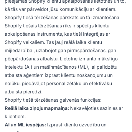
pieejamās Shopify klientu apkalpošanas lietotnes un to,
kā tās var pārveidot jūsu komunikāciju ar klientiem.
Shopify tiešā tērzēšanas pārskats un tā izmantošana
Shopify tiešais tērzēšanas rīks ir spēcīgs klientu
apkalpošanas instruments, kas tieši integrējas ar
Shopify veikaliem. Tas ļauj reālā laika klientu
mijiedarbībai, uzlabojot gan pirmspārdošanas, gan
pēcpārdošanas atbalstu. Lietotne izmanto mākslīgo
intelektu (AI) un mašīnmācīšanos (ML), lai palīdzētu
atbalsta aģentiem izprast klientu noskaņojumu un
nolūku, piedāvājot personalizētāku un efektīvāku
atbalsta pieredzi.
Shopify tiešā tērzēšanas galvenās funkcijas:
Reālā laika ziņojumapmaiņa:
Nekavējoties sazinies ar
klientiem.
AI un ML iespējas:
Izprast klientu uzvedību un