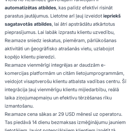
automatizētas atbildes
, kas palīdz efektīvi risināt
parastus jautājumus. Lietotne arī ļauj izveidot
iepriekš
sagatavotās atbildes
, lai ātri apstrādātu atkārtotus
pieprasījumus. Lai labāk izprastu klientu uzvedību,
Re:amaze sniedz ieskatus, piemēram, pārlūkošanas
aktivitāti un ģeogrāfisko atrašanās vietu, uzlabojot
kopējo klientu pieredzi.
Re:amaze vienmērīgi integrējas ar daudzām e-
komercijas platformām un citām lietojumprogrammām,
veidojot visaptverošu klientu atbalsta vadības centru. Šī
integrācija ļauj vienmērīgu klientu mijiedarbību, reālā
laika ziņojumapmaiņu un efektīvu tērzēšanas rīku
izmantošanu.
Re:amaze cena sākas ar 29 USD mēnesī uz operatoru.
Tas piedāvā 14 dienu bezmaksas izmēģinājumu jauniem
lietotājiem, ļaujot potenciālajiem klientiem izpētīt tā