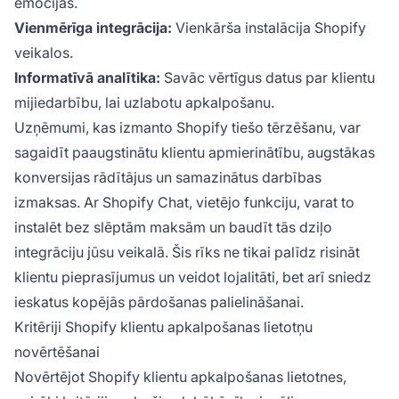
emocijas.
Vienmērīga integrācija:
Vienkārša instalācija Shopify
veikalos.
Informatīvā analītika:
Savāc vērtīgus datus par klientu
mijiedarbību, lai uzlabotu apkalpošanu.
Uzņēmumi, kas izmanto Shopify tiešo tērzēšanu, var
sagaidīt paaugstinātu klientu apmierinātību, augstākas
konversijas rādītājus un samazinātus darbības
izmaksas. Ar Shopify Chat, vietējo funkciju, varat to
instalēt bez slēptām maksām un baudīt tās dziļo
integrāciju jūsu veikalā. Šis rīks ne tikai palīdz risināt
klientu pieprasījumus un veidot lojalitāti, bet arī sniedz
ieskatus kopējās pārdošanas palielināšanai.
Kritēriji Shopify klientu apkalpošanas lietotņu
novērtēšanai
Novērtējot Shopify klientu apkalpošanas lietotnes,