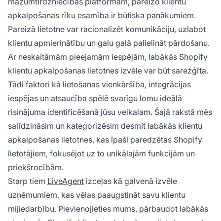
mazumtirdzniecības platformām, pareizo klientu
apkalpošanas rīku esamība ir būtiska panākumiem.
Pareizā lietotne var racionalizēt komunikāciju, uzlabot
klientu apmierinātību un galu galā palielināt pārdošanu.
Ar neskaitāmām pieejamām iespējām, labākās Shopify
klientu apkalpošanas lietotnes izvēle var būt sarežģīta.
Tādi faktori kā lietošanas vienkāršība, integrācijas
iespējas un atsaucība spēlē svarīgu lomu ideālā
risinājuma identificēšanā jūsu veikalam. Šajā rakstā mēs
salīdzināsim un kategorizēsim desmit labākās klientu
apkalpošanas lietotnes, kas īpaši paredzētas Shopify
lietotājiem, fokusējot uz to unikālajām funkcijām un
priekšrocībām.
Starp tiem
LiveAgent
izceļas kā galvenā izvēle
uzņēmumiem, kas vēlas paaugstināt savu klientu
mijiedarbību. Pievienojieties mums, pārbaudot labākās