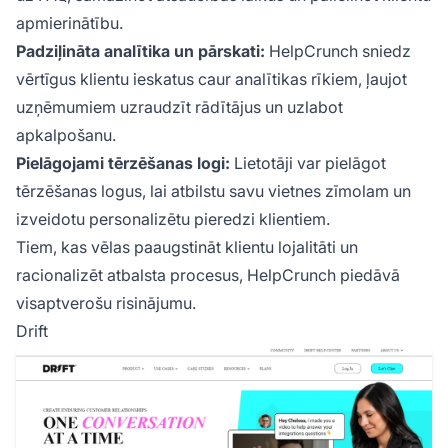
apmierinātību.
Padziļināta analītika un pārskati:
HelpCrunch sniedz
vērtīgus klientu ieskatus caur analītikas rīkiem, ļaujot
uzņēmumiem uzraudzīt rādītājus un uzlabot
apkalpošanu.
Pielāgojami tērzēšanas logi:
Lietotāji var pielāgot
tērzēšanas logus, lai atbilstu savu vietnes zīmolam un
izveidotu personalizētu pieredzi klientiem.
Tiem, kas vēlas paaugstināt klientu lojalitāti un
racionalizēt atbalsta procesus, HelpCrunch piedāvā
visaptverošu risinājumu.
Drift