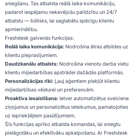
sniegšanu. Tas atbalsta reālā laika komunikāciju,
padarot iespējamu nekavējošu palīdzību un 24/7
atbalstu — būtisks, lai saglabātu spēcīgu klientu
apmierinātību.
Freshdesk galvenās funkcijas:
Reālā laika komunikācija:
Nodrošina ātras atbildes uz
klientu pieprasījumiem.
Daudzkanālu atbalsts:
Nodrošina vienotu darba vietu
klientu mijiedarbības apstrādei dažādās platformās.
Personalizācijas rīki:
Ļauj aģentiem piekļūt klientu
mijiedarbības vēsturei un preferencēm.
Proaktīva iesaistīšana:
Ietver automatizētus sveiciena
ziņojumus un personalizētus ieteikumus, pamatojoties
uz iepriekšējiem pasūtījumiem.
Šīs funkcijas aprīko atbalsta komandas, lai sniegtu
pielāgotāku un efektīvāku apkalpošanu. Ar Freshdesk