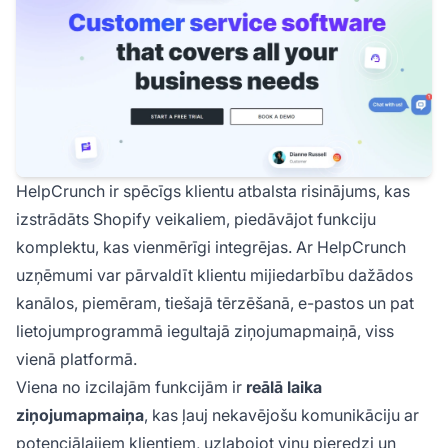
HelpCrunch ir spēcīgs klientu atbalsta risinājums, kas
izstrādāts Shopify veikaliem, piedāvājot funkciju
komplektu, kas vienmērīgi integrējas. Ar HelpCrunch
uzņēmumi var pārvaldīt klientu mijiedarbību dažādos
kanālos, piemēram, tiešajā tērzēšanā, e-pastos un pat
lietojumprogrammā iegultajā ziņojumapmaiņā, viss
vienā platformā.
Viena no izcilajām funkcijām ir
reālā laika
ziņojumapmaiņa
, kas ļauj nekavējošu komunikāciju ar
potenciālajiem klientiem, uzlabojot viņu pieredzi un