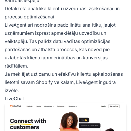
vadības iespēju
Detalizēta analītika klientu uzvedības izsekošanai un
procesu optimizēšanai
LiveAgent arī nodrošina padziļinātu analītiku, ļaujot
uzņēmumiem izprast apmeklētāju uzvedību un
veiktspēju. Tas palīdz datu vadītas optimizācijas
pārdošanas un atbalsta procesos, kas noved pie
uzlabotās klientu apmierinātības un konversijas
rādītājiem.
Ja meklējat uzticamu un efektīvu klientu apkalpošanas
lietotni savam Shopify veikalam, LiveAgent ir gudra
izvēle.
LiveChat