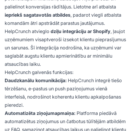
palielinot konversijas rādītājus. Lietotne arī atbalsta
iepriekš sagatavotās atbildes
, padarot viegli atbalsta
komandām ātri apstrādāt parastus jautājumus.
HelpCrunch atvieglo
dziļu integrāciju ar Shopify
, ļaujot
uzņēmumiem visaptveroši izsekot klientu pieprasījumus
un sarunas. Šī integrācija nodrošina, ka uzņēmumi var
saglabāt augstu klientu apmierinātību ar minimālu
atsaucības laiku.
HelpCrunch galvenās funkcijas:
Daudzkanālu komunikācija:
HelpCrunch integrē tiešo
tērzēšanu, e-pastus un push paziņojumus vienā
interfeisā, nodrošinot koherentu klientu apkalpošanas
pieredzi.
Automatizēta ziņojumapmaiņa:
Platforma piedāvā
automatizētus ziņojumus un čatbotus tūlītējām atbildēm
uz FAQ, samazinot atsaucības laikus un palielinot klientu