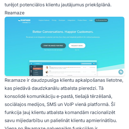
turējot potenciālos klientu jautājumus priekšplānā.
Reamaze
Re:amaze ir daudzpusīga klientu apkalpošanas lietotne,
kas piedāvā daudzkanālu atbalsta pieredzi. Tā
konsolidē komunikāciju e-pastā, tiešajā tērzēšanā,
sociālajos medijos, SMS un VoIP vienā platformā. Šī
funkcija ļauj klientu atbalsta komandām racionalizēt
savu mijiedarbību un palielināt klientu apmierinātību.
Viena no Re:amaze galvenajām funkcijām ir