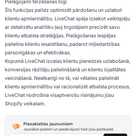
Pielāgojami tērzēšanas logi
Šīs funkcijas palīdz optimizēt pārdošanu un uzlabot
klientu apmierinātību. LiveChat spēja izsekot veiktspēju
ar detalizētu analītiku ļauj tirgotājiem precizēt savu
klientu atbalsta stratēģijas. Pielāgošanas iespējas
palielina klientu iesaistīšanu, padarot mijiedarbības
personīgākas un efektīvākas.
Kopumā LiveChat izcelas klientu pieredzes uzlabošanā,
konversijas rādītāju palielināšanā un klientu lojalitātes
veicināšanā. Neatkarīgi no tā, vai vēlaties palielināt
klientu apmierinātību vai racionalizēt atbalsta procesus,
LiveChat nodrošina visaptverošu risinājumu jūsu
Shopify veikalam.
Piesakieties jaunumiem
Jaunākie padomi un piedāvājumi tieši jūsu pastkastē.