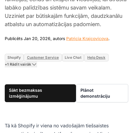
labāko palīdzības sistēmu savam veikalam.
Uzziniet par būtiskajām funkcijām, daudzkanālu
atbalstu un automatizācijas padomiem.
Jan 20, 20
Publicēts Jan 20, 2026, autors
Patricia Krajcovicova
.
Shopify
Customer Service
Live Chat
Help Desk
+1 Rādīt vairāk
Sākt bezmaksas
Plānot
izmēģinājumu
demonstrāciju
Tā kā Shopify ir viena no vadošajām tiešsaistes