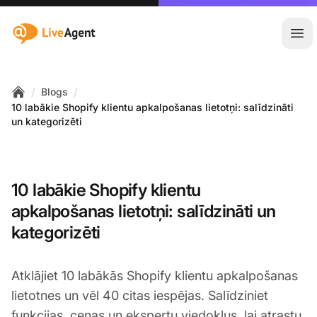
:site.title
Atvē
/
/
Blogs
Home
10 labākie Shopify klientu apkalpošanas lietotņi: salīdzināti
un kategorizēti
10 labākie Shopify klientu
apkalpošanas lietotņi: salīdzināti un
kategorizēti
Atklājiet 10 labākās Shopify klientu apkalpošanas
lietotnes un vēl 40 citas iespējas. Salīdziniet
funkcijas, cenas un ekspertu viedokļus, lai atrastu