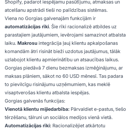
Shopify, padarot iespējamu pasūtījumu, atmaksas un
atcelšanu apstrādi tieši no palīdzības sistēmas.
Viena no Gorgias galvenajām funkcijām ir
automatizācijas rīki
. Šie rīki racionalizē atbildes uz
parastajiem jautājumiem, ievērojami samazinot atbalsta
laiku.
Makrosu
integrācija ļauj klientu apkalpošanas
komandām ātri risināt bieži uzdotus jautājumus, tālāk
uzlabojot klientu apmierinātību un atsaucības laikus.
Gorgias piedāvā 7 dienu bezmaksas izmēģinājumu, ar
maksas plāniem, sākot no 60 USD mēnesī. Tas padara
to pievilcīgu risinājumu uzņēmumiem, kas meklē
visaptverošas klientu atbalsta iespējas.
Gorgias galvenās funkcijas:
Vienotā klientu mijiedarbība:
Pārvaldiet e-pastus, tiešo
tērzēšanu, tālruni un sociālos medijos vienā vietā.
Automatizācijas rīki:
Racionalizējiet atkārtotu