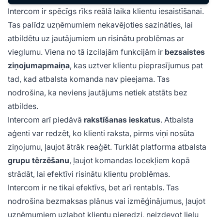
Intercom ir spēcīgs rīks reālā laika klientu iesaistīšanai.
Tas palīdz uzņēmumiem nekavējoties sazināties, lai
atbildētu uz jautājumiem un risinātu problēmas ar
vieglumu. Viena no tā izcilajām funkcijām ir
bezsaistes
ziņojumapmaiņa
, kas uztver klientu pieprasījumus pat
tad, kad atbalsta komanda nav pieejama. Tas
nodrošina, ka neviens jautājums netiek atstāts bez
atbildes.
Intercom arī piedāvā
rakstīšanas ieskatus
. Atbalsta
aģenti var redzēt, ko klienti raksta, pirms viņi nosūta
ziņojumu, ļaujot ātrāk reaģēt. Turklāt platforma atbalsta
grupu tērzēšanu
, ļaujot komandas locekļiem kopā
strādāt, lai efektīvi risinātu klientu problēmas.
Intercom ir ne tikai efektīvs, bet arī rentabls. Tas
nodrošina bezmaksas plānus vai izmēģinājumus, ļaujot
uzņēmumiem uzlabot klientu pieredzi, neizdevot lielu