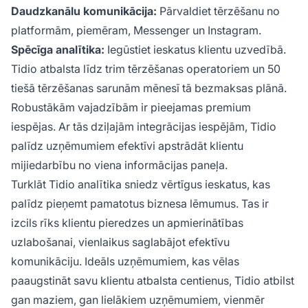
Daudzkanālu komunikācija:
Pārvaldiet tērzēšanu no
platformām, piemēram, Messenger un Instagram.
Spēcīga analītika:
Iegūstiet ieskatus klientu uzvedībā.
Tidio atbalsta līdz trim tērzēšanas operatoriem un 50
tiešā tērzēšanas sarunām mēnesī tā bezmaksas plānā.
Robustākām vajadzībām ir pieejamas premium
iespējas. Ar tās dziļajām integrācijas iespējām, Tidio
palīdz uzņēmumiem efektīvi apstrādāt klientu
mijiedarbību no viena informācijas paneļa.
Turklāt Tidio analītika sniedz vērtīgus ieskatus, kas
palīdz pieņemt pamatotus biznesa lēmumus. Tas ir
izcils rīks klientu pieredzes un apmierinātības
uzlabošanai, vienlaikus saglabājot efektīvu
komunikāciju. Ideāls uzņēmumiem, kas vēlas
paaugstināt savu klientu atbalsta centienus, Tidio atbilst
gan maziem, gan lielākiem uzņēmumiem, vienmēr