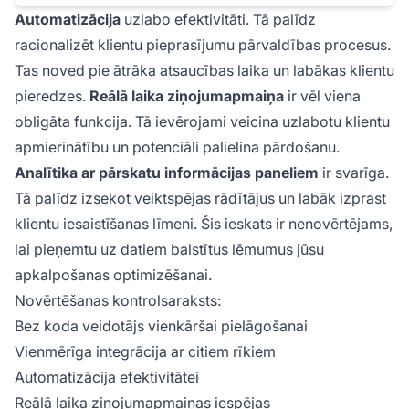
Automatizācija
uzlabo efektivitāti. Tā palīdz
racionalizēt klientu pieprasījumu pārvaldības procesus.
Tas noved pie ātrāka atsaucības laika un labākas klientu
pieredzes.
Reālā laika ziņojumapmaiņa
ir vēl viena
obligāta funkcija. Tā ievērojami veicina uzlabotu klientu
apmierinātību un potenciāli palielina pārdošanu.
Analītika ar pārskatu informācijas paneliem
ir svarīga.
Tā palīdz izsekot veiktspējas rādītājus un labāk izprast
klientu iesaistīšanas līmeni. Šis ieskats ir nenovērtējams,
lai pieņemtu uz datiem balstītus lēmumus jūsu
apkalpošanas optimizēšanai.
Novērtēšanas kontrolsaraksts:
Bez koda veidotājs vienkāršai pielāgošanai
Vienmērīga integrācija ar citiem rīkiem
Automatizācija efektivitātei
Reālā laika ziņojumapmaiņas iespējas