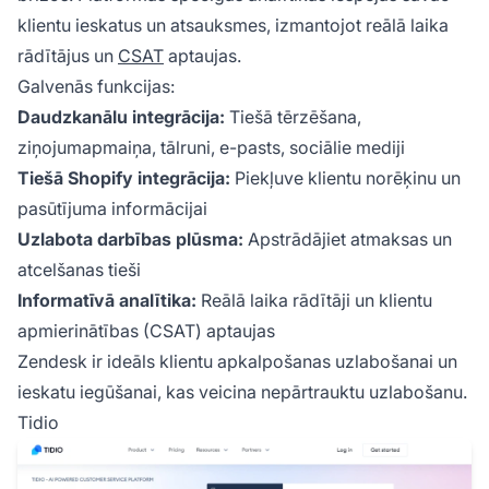
klientu ieskatus un atsauksmes, izmantojot reālā laika
rādītājus un
CSAT
aptaujas.
Galvenās funkcijas:
Daudzkanālu integrācija:
Tiešā tērzēšana,
ziņojumapmaiņa, tālruni, e-pasts, sociālie mediji
Tiešā Shopify integrācija:
Piekļuve klientu norēķinu un
pasūtījuma informācijai
Uzlabota darbības plūsma:
Apstrādājiet atmaksas un
atcelšanas tieši
Informatīvā analītika:
Reālā laika rādītāji un klientu
apmierinātības (CSAT) aptaujas
Zendesk ir ideāls klientu apkalpošanas uzlabošanai un
ieskatu iegūšanai, kas veicina nepārtrauktu uzlabošanu.
Tidio