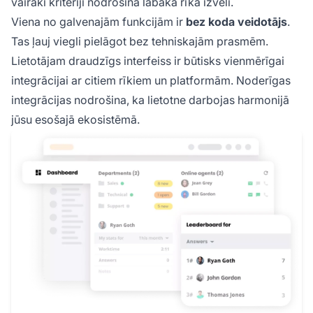
vairāki kritēriji nodrošina labākā rīka izvēli.
Viena no galvenajām funkcijām ir
bez koda veidotājs
.
Tas ļauj viegli pielāgot bez tehniskajām prasmēm.
Lietotājam draudzīgs interfeiss ir būtisks vienmērīgai
integrācijai ar citiem rīkiem un platformām. Noderīgas
integrācijas nodrošina, ka lietotne darbojas harmonijā
jūsu esošajā ekosistēmā.