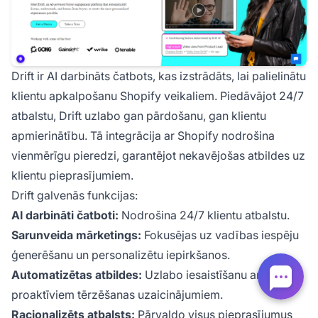
Drift ir AI darbināts čatbots, kas izstrādāts, lai palielinātu
klientu apkalpošanu Shopify veikaliem. Piedāvājot 24/7
atbalstu, Drift uzlabo gan pārdošanu, gan klientu
apmierinātību. Tā integrācija ar Shopify nodrošina
vienmērīgu pieredzi, garantējot nekavējošas atbildes uz
klientu pieprasījumiem.
Drift galvenās funkcijas:
AI darbināti čatboti:
Nodrošina 24/7 klientu atbalstu.
Sarunveida mārketings:
Fokusējas uz vadības iespēju
ģenerēšanu un personalizētu iepirkšanos.
Automatizētas atbildes:
Uzlabo iesaistīšanu ar
proaktīviem tērzēšanas uzaicinājumiem.
Racionalizēts atbalsts:
Pārvaldo visus pieprasījumus