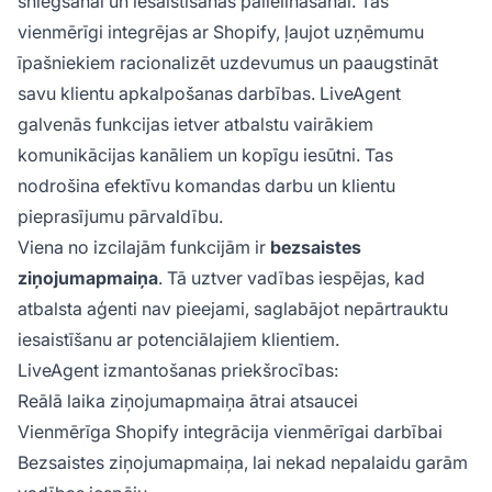
sniegšanai un iesaistīšanas palielināšanai. Tas
vienmērīgi integrējas ar Shopify, ļaujot uzņēmumu
īpašniekiem racionalizēt uzdevumus un paaugstināt
savu klientu apkalpošanas darbības. LiveAgent
galvenās funkcijas ietver atbalstu vairākiem
komunikācijas kanāliem un kopīgu iesūtni. Tas
nodrošina efektīvu komandas darbu un klientu
pieprasījumu pārvaldību.
Viena no izcilajām funkcijām ir
bezsaistes
ziņojumapmaiņa
. Tā uztver vadības iespējas, kad
atbalsta aģenti nav pieejami, saglabājot nepārtrauktu
iesaistīšanu ar potenciālajiem klientiem.
LiveAgent izmantošanas priekšrocības:
Reālā laika ziņojumapmaiņa ātrai atsaucei
Vienmērīga Shopify integrācija vienmērīgai darbībai
Bezsaistes ziņojumapmaiņa, lai nekad nepalaidu garām