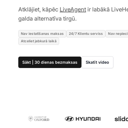
Atklājiet, kāpēc
LiveAgent
ir labākā LiveH
galda alternatīva tirgū.
Nav iestatīšanas maksas
24/7 Klientu serviss
Nav nepiec
Atceliet jebkurā laikā
Sākt | 30 dienas bezmaksas
Skatīt video