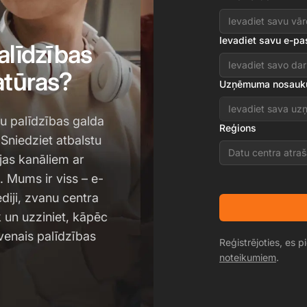
Ievadiet savu e-pa
alīdzības
tūras?
Uzņēmuma nosau
u palīdzības galda
Reģions
Sniedziet atbalstu
Datu centra atraš
jas kanāliem ar
 Mums ir viss – e-
diji, zvanu centra
k un uzziniet, kāpēc
venais palīdzības
Reģistrējoties, es p
noteikumiem
.