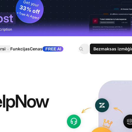
Get your
33% off
+ free AI Agent
ost
cription
rsi
Funkcijas
Cenas
Bezmaksas izmēģi
FREE AI
HelpNow