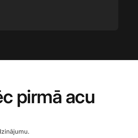
c pirmā acu
īdzinājumu.