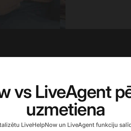
w vs LiveAgent pē
uzmetiena
talizētu LiveHelpNow un LiveAgent funkciju sal