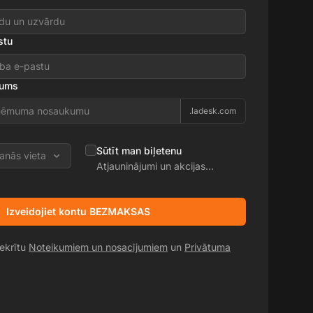
stu
kums
.ladesk.com
Sūtīt man biļetenu
anās vieta
Atjauninājumi un akcijas
piedāvājumi
Izveidojiet kontu BEZMAKSAS
iekrītu
Noteikumiem un nosacījumiem
un
Privātuma