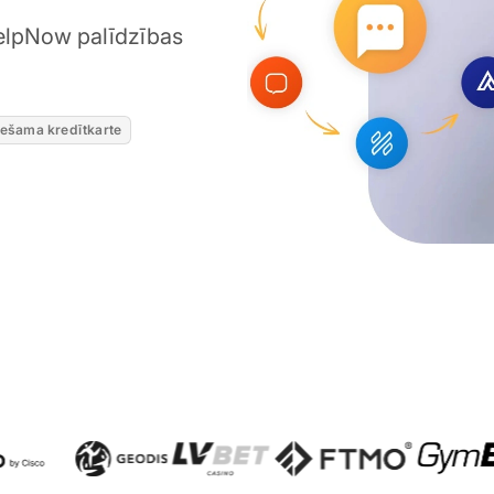
elpNow palīdzības
iešama kredītkarte