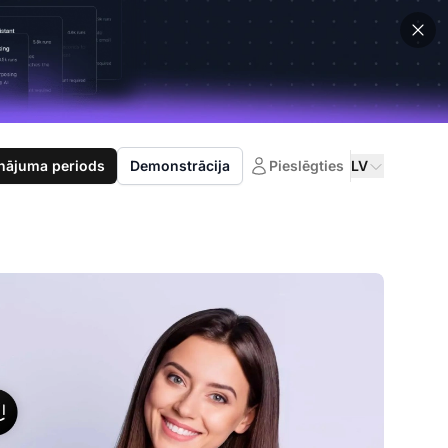
nājuma periods
Demonstrācija
Pieslēgties
LV