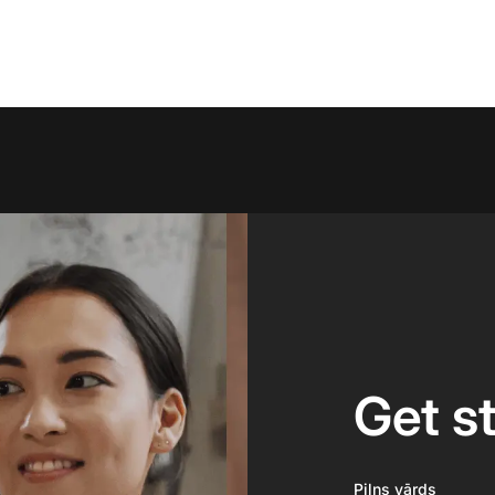
Get s
Pilns vārds