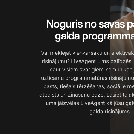
Noguris no savas p
galda programma
Vai meklējat vienkāršāku un efektīvāk
risinājumu? LiveAgent jums palīdzēs. 
caur visiem svarīgiem komunikāci
uzticamu programmatūras risinājumu.
pasts, tiešais tērzēšanas, sociālie me
atbalsts un zināšanu bāze. Lasiet tālā
jums jāizvēlas LiveAgent kā jūsu gal
galda risinājums.