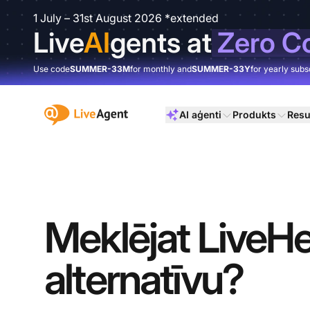
1 July – 31st August 2026 *extended
Live
AI
gents at
Zero C
Use code
SUMMER-33M
for monthly and
SUMMER-33Y
for yearly subs
:site.title
AI aģenti
Produkts
Resu
Meklējat Live
alternatīvu?