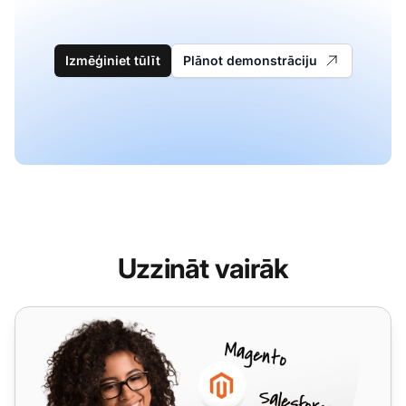
Izmēģiniet tūlīt
Plānot demonstrāciju
Uzzināt vairāk
Microsoft Exchange Server