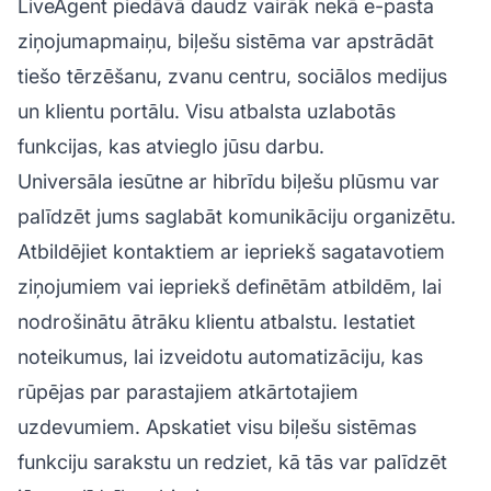
LiveAgent piedāvā daudz vairāk nekā e-pasta
ziņojumapmaiņu, biļešu sistēma var apstrādāt
tiešo tērzēšanu, zvanu centru, sociālos medijus
un klientu portālu. Visu atbalsta uzlabotās
funkcijas, kas atvieglo jūsu darbu.
Universāla iesūtne ar hibrīdu biļešu plūsmu var
palīdzēt jums saglabāt komunikāciju organizētu.
Atbildējiet kontaktiem ar iepriekš sagatavotiem
ziņojumiem vai iepriekš definētām atbildēm, lai
nodrošinātu ātrāku klientu atbalstu. Iestatiet
noteikumus, lai izveidotu automatizāciju, kas
rūpējas par parastajiem atkārtotajiem
uzdevumiem. Apskatiet visu biļešu sistēmas
funkciju sarakstu un redziet, kā tās var palīdzēt