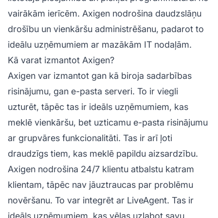
vairākām ierīcēm. Axigen nodrošina daudzslāņu
drošību un vienkāršu administrēšanu, padarot to
ideālu uzņēmumiem ar mazākām IT nodaļām.
Kā varat izmantot Axigen?
Axigen var izmantot gan kā biroja sadarbības
risinājumu, gan e-pasta serveri. To ir viegli
uzturēt, tāpēc tas ir ideāls uzņēmumiem, kas
meklē vienkāršu, bet uzticamu e-pasta risinājumu
ar grupvāres funkcionalitāti. Tas ir arī ļoti
draudzīgs tiem, kas meklē papildu aizsardzību.
Axigen nodrošina 24/7 klientu atbalstu katram
klientam, tāpēc nav jāuztraucas par problēmu
novēršanu. To var integrēt ar LiveAgent. Tas ir
ideāls uzņēmumiem, kas vēlas uzlabot savu