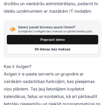
drošību un vienkāršu administrēšanu, padarot to
ideālu uzņēmumiem ar mazākām IT nodaļām.
Gatavi pacelt biznesu jaunā līmenī?
Izmēģiniet LiveAgent bez maksas un pārliecinieties paši.
Pieprasīt demo
30 dienas bez maksas
Kas ir Axigen?
Axigen ir e-pasta serveris un grupvāre ar
vairākām sadarbības funkcijām, kas pieejamas
viņu plāniem. Tas ļauj lietotājiem koplietot
kalendārus, failus un kontaktus, kā arī pārbaudīt
lietotāju pieejamību un piekļūt programmatūrai no