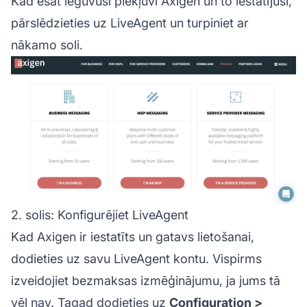
Kad esat ieguvuši piekļuvi Axigen un to iestatījuši,
pārslēdzieties uz LiveAgent un turpiniet ar
nākamo soli.
2. solis: Konfigurējiet LiveAgent
Kad Axigen ir iestatīts un gatavs lietošanai,
dodieties uz savu LiveAgent kontu. Vispirms
izveidojiet bezmaksas izmēģinājumu, ja jums tā
vēl nav. Tagad dodieties uz
Configuration >