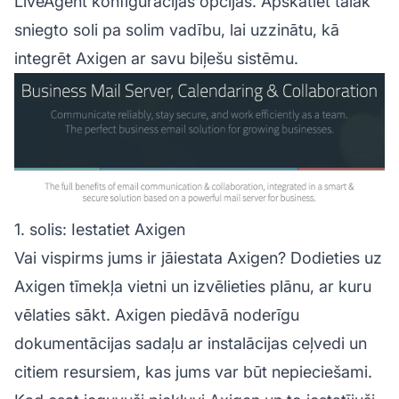
LiveAgent konfigurācijas opcijās. Apskatiet tālāk
sniegto soli pa solim vadību, lai uzzinātu, kā
integrēt Axigen ar savu biļešu sistēmu.
1. solis: Iestatiet Axigen
Vai vispirms jums ir jāiestata Axigen? Dodieties uz
Axigen tīmekļa vietni un izvēlieties plānu, ar kuru
vēlaties sākt. Axigen piedāvā noderīgu
dokumentācijas sadaļu ar instalācijas ceļvedi un
citiem resursiem, kas jums var būt nepieciešami.