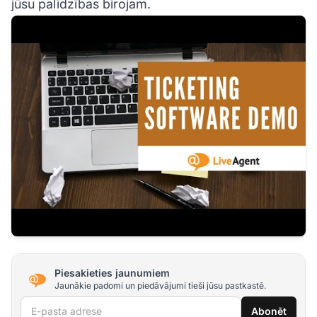
jūsu palīdzības birojam.
Piesakieties jaunumiem
Jaunākie padomi un piedāvājumi tieši jūsu pastkastē.
E-pasta adrese
Abonēt