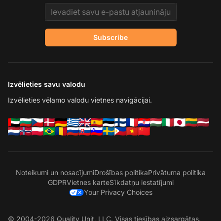
Email address
Subscribe
Izvēlieties savu valodu
Izvēlieties vēlamo valodu vietnes navigācijai.
Noteikumi un nosacījumi
Drošības politika
Privātuma politika
GDPR
Vietnes karte
Sīkdatņu iestatījumi
Your Privacy Choices
© 2004-2026 Quality Unit, LLC. Visas tiesības aizsargātas.