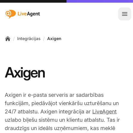
:site.title
Atvē
/
/
Integrācijas
Axigen
Home
Axigen
Axigen ir e-pasta serveris ar sadarbības
funkcijām, piedāvājot vienkāršu uzturēšanu un
24/7 atbalstu. Axigen integrācija ar
LiveAgent
uzlabo biļešu sistēmu un klientu atbalstu. Tas ir
draudzīgs un ideāls uzņēmumiem, kas meklē