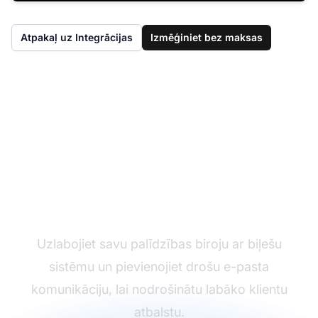
Atpakaļ uz Integrācijas
Izmēģiniet bez maksas
Vēl nav LiveAgent?
Uzlabojiet savu palīdzības biroju ar biļešu
sistēmu un pievienojiet drošu e-pasta
komunikāciju, lai nodrošinātu labāko klientu
atbalstu.