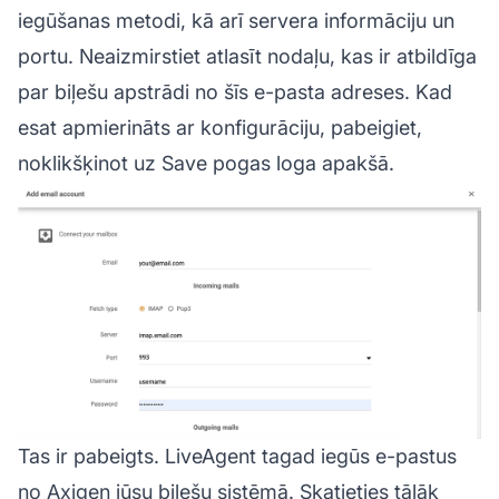
iegūšanas metodi, kā arī servera informāciju un
portu. Neaizmirstiet atlasīt nodaļu, kas ir atbildīga
par biļešu apstrādi no šīs e-pasta adreses. Kad
esat apmierināts ar konfigurāciju, pabeigiet,
noklikšķinot uz Save pogas loga apakšā.
Tas ir pabeigts. LiveAgent tagad iegūs e-pastus
no Axigen jūsu biļešu sistēmā. Skatieties tālāk