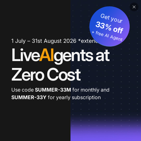
Get your
33% off
+ free AI Agent
1 July – 31st August 2026 *extended
Live
AI
gents at
Zero Cost
Use code
SUMMER-33M
for monthly and
SUMMER-33Y
for yearly subscription