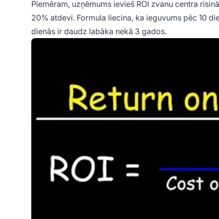
Piemēram, uzņēmums ievieš ROI zvanu centra risin
20% atdevi. Formula liecina, ka ieguvums pēc 10 di
dienās ir daudz labāka nekā 3 gados.