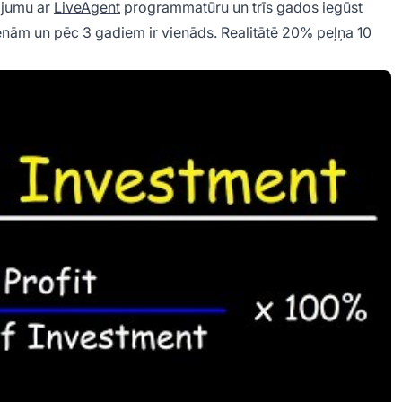
ājumu ar
LiveAgent
programmatūru un trīs gados iegūst
enām un pēc 3 gadiem ir vienāds. Realitātē 20% peļņa 10