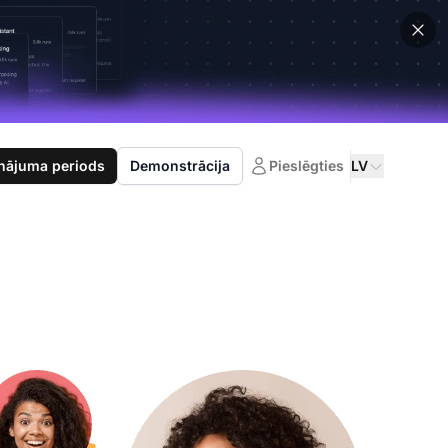
nājuma periods
Demonstrācija
Pieslēgties
LV