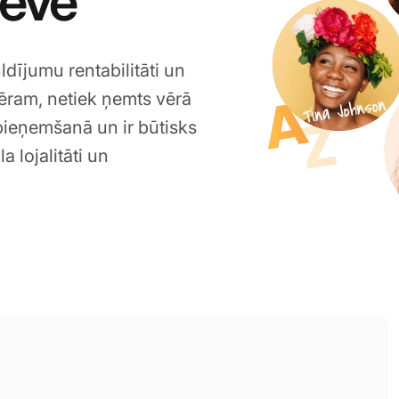
deve
uldījumu rentabilitāti un
emēram, netiek ņemts vērā
 pieņemšanā un ir būtisks
 lojalitāti un