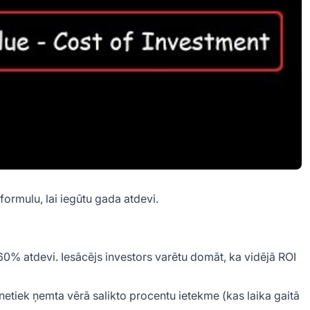
ormulu, lai iegūtu gada atdevi.
60% atdevi. Iesācējs investors varētu domāt, ka vidējā ROI
 netiek ņemta vērā salikto procentu ietekme (kas laika gaitā