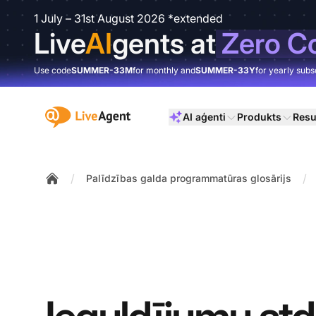
1 July – 31st August 2026 *extended
Live
AI
gents at
Zero C
Use code
SUMMER-33M
for monthly and
SUMMER-33Y
for yearly subs
:site.title
AI aģenti
Produkts
Resu
/
/
Palīdzības galda programmatūras glosārijs
Home