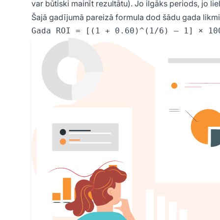
var būtiski mainīt rezultātu). Jo ilgāks periods, jo lie
Šajā gadījumā pareizā formula dod šādu gada likmi