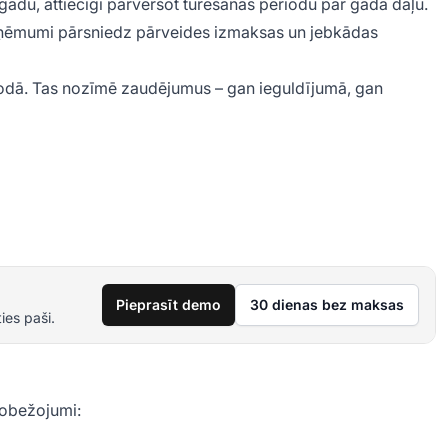
u gadu, attiecīgi pārvēršot turēšanas periodu par gada daļu.
 ieņēmumi pārsniedz pārveides izmaksas un jebkādas
odā. Tas nozīmē zaudējumus – gan ieguldījumā, gan
Pieprasīt demo
30 dienas bez maksas
ies paši.
erobežojumi: