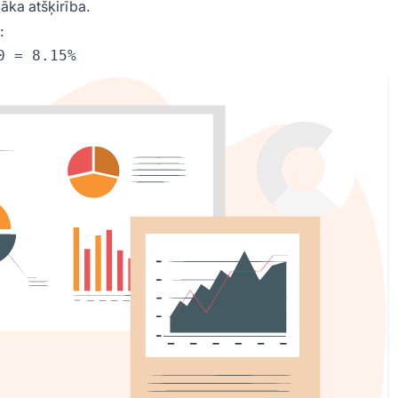
lāka atšķirība.
: