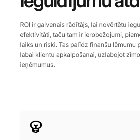
Ieguldījumu at
ROI ir galvenais rādītājs, lai novērtētu ieg
efektivitāti, taču tam ir ierobežojumi, pi
laiks un riski. Tas palīdz finanšu lēmumu
labai klientu apkalpošanai, uzlabojot zīmola
ieņēmumus.