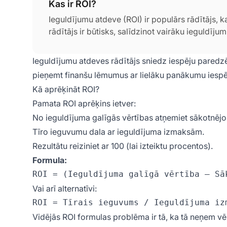
Kas ir ROI?
Ieguldījumu atdeve (ROI) ir populārs rādītājs, kas
rādītājs ir būtisks, salīdzinot vairāku ieguldījumu
Ieguldījumu atdeves rādītājs sniedz iespēju paredzēt
pieņemt finanšu lēmumus ar lielāku panākumu iesp
Kā aprēķināt ROI?
Pamata ROI aprēķins ietver:
No ieguldījuma galīgās vērtības atņemiet sākotnējo i
Tīro ieguvumu dala ar ieguldījuma izmaksām.
Rezultātu reiziniet ar 100 (lai izteiktu procentos).
Formula:
Vai arī alternatīvi:
Vidējās ROI formulas problēma ir tā, ka tā neņem vē