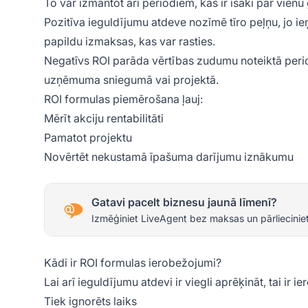
To var izmantot arī periodiem, kas ir īsāki par vien
Pozitīva ieguldījumu atdeve nozīmē tīro peļņu, jo
papildu izmaksas, kas var rasties.
Negatīvs ROI parāda vērtības zudumu noteiktā peri
uzņēmuma sniegumā vai projektā.
ROI formulas piemērošana ļauj:
Mērīt akciju rentabilitāti
Pamatot projektu
Novērtēt nekustamā īpašuma darījumu iznākumu
Gatavi pacelt biznesu jaunā līmenī?
Izmēģiniet LiveAgent bez maksas un pārlieciniet
Kādi ir ROI formulas ierobežojumi?
Lai arī ieguldījumu atdevi ir viegli aprēķināt, tai ir i
Tiek ignorēts laiks