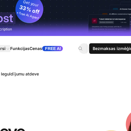
Get your
33% off
+ free AI Agent
ost
cription
rsi
Funkcijas
Cenas
Bezmaksas izmēģi
FREE AI
Ieguldījumu atdeve