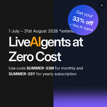
Get your
33% off
+ free AI Agent
1 July – 31st August 2026 *extended
Live
AI
gents at
Zero Cost
Use code
SUMMER-33M
for monthly and
SUMMER-33Y
for yearly subscription