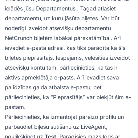
ielādēs jūsu
Departamentus
. Tagad atlasiet
departamentu, uz kuru jāsūta biļetes. Var būt
noderīgi izveidot atsevišķu departamentu
NetCrunch biļetēm labākai pārskatāmībai. Arī
ievadiet e-pasta adresi, kas tiks parādīta kā šīs
biļetes pieprasītājs. Iespējams, vēlēsities izveidot
atsevišķu kontu tam, pārliecinieties, ka tas ir
aktīvs apmeklētāja e-pasts. Arī ievadiet sava
palīdzības galda atbalsta e-pastu, bet
pārliecinieties, ka “Pieprasītājs” var piekļūt šim e-
pastam.
Pārliecinieties, ka izmantojat pareizo profilu un
pārbaudiet biļešu sūtīšanu uz LiveAgent,
noklikšķinot uz
Test
. Parādīsies mazs logs ar