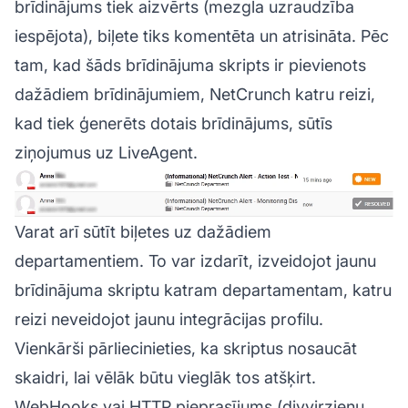
brīdinājums tiek aizvērts (mezgla uzraudzība
iespējota), biļete tiks komentēta un atrisināta. Pēc
tam, kad šāds brīdinājuma skripts ir pievienots
dažādiem brīdinājumiem, NetCrunch katru reizi,
kad tiek ģenerēts dotais brīdinājums, sūtīs
ziņojumus uz LiveAgent.
Varat arī sūtīt biļetes uz dažādiem
departamentiem. To var izdarīt, izveidojot jaunu
brīdinājuma skriptu katram departamentam, katru
reizi neveidojot jaunu integrācijas profilu.
Vienkārši pārliecinieties, ka skriptus nosaucāt
skaidri, lai vēlāk būtu vieglāk tos atšķirt.
WebHooks vai HTTP pieprasījums (divvirzienu