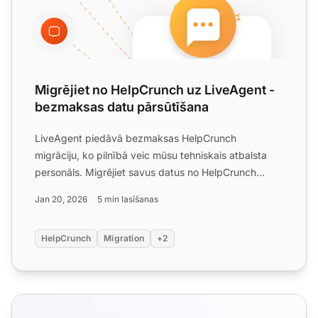
Migrējiet no HelpCrunch uz LiveAgent -
bezmaksas datu pārsūtīšana
LiveAgent piedāvā bezmaksas HelpCrunch
migrāciju, ko pilnībā veic mūsu tehniskais atbalsta
personāls. Migrējiet savus datus no HelpCrunch
šodien un sniedziet la...
Jan 20, 2026
5 min lasīšanas
HelpCrunch
Migration
+2
Palīdzības biroja integrācijas