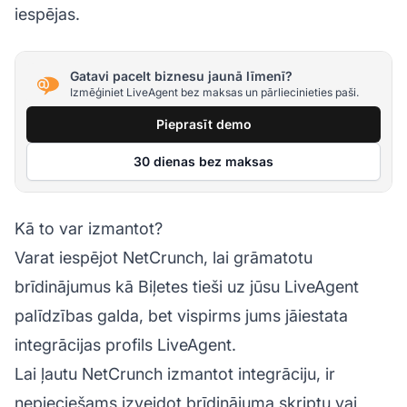
iespējas.
Gatavi pacelt biznesu jaunā līmenī?
Izmēģiniet LiveAgent bez maksas un pārliecinieties paši.
Pieprasīt demo
30 dienas bez maksas
Kā to var izmantot?
Varat iespējot NetCrunch, lai grāmatotu
brīdinājumus kā
Biļetes
tieši uz jūsu LiveAgent
palīdzības galda, bet vispirms jums jāiestata
integrācijas profils LiveAgent.
Lai ļautu NetCrunch izmantot integrāciju, ir
nepieciešams izveidot brīdinājuma skriptu vai