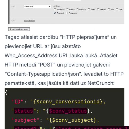
Tagad atlasiet darbību “HTTP pieprasījums” un
pievienojiet URL ar jūsu aizstāto
Web_Access_Address URL lauka laukā. Atlasiet
HTTP metodi “POST” un pievienojiet galveni
“Content-Type:application/json”. Ievadiet to HTTP
pamattekstā, kas jāsūta kā dati uz NetCrunch:
"ID"
: 
  "
status
": "
{
$conv_status
"subject"
: 