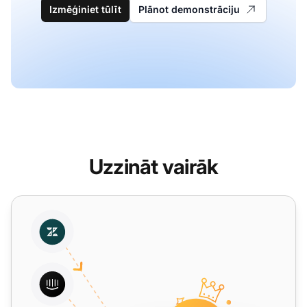
Izmēģiniet tūlīt
Plānot demonstrāciju
Uzzināt vairāk
Migrējiet no HelpCrunch uz LiveAgent - bezmaksas datu p