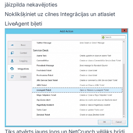
jāizpilda nekavējoties
Noklikšķiniet uz cilnes Integrācijas un atlasiet
LiveAgent biļeti
Tiks atvērts jauns logs un NetCrunch vēlāks brīdi