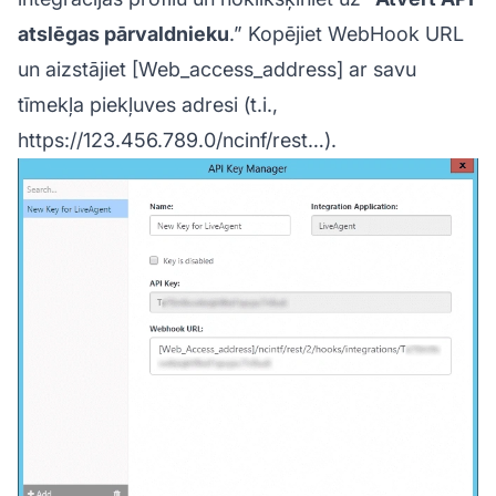
atslēgas pārvaldnieku
.” Kopējiet WebHook URL
un aizstājiet [Web_access_address] ar savu
tīmekļa piekļuves adresi (t.i.,
https://123.456.789.0/ncinf/rest…).