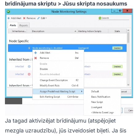
brīdinājuma skriptu >
Jūsu skripta nosaukums
Ja tagad aktivizējat brīdinājumu (atspējojiet
mezgla uzraudzību), jūs izveidosiet biļeti. Ja šis