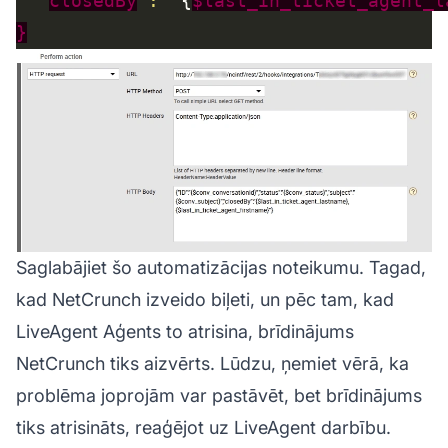
  "
closedBy
": "
{
$last_in_ticket_agent_l
}
Saglabājiet šo automatizācijas noteikumu. Tagad,
kad NetCrunch izveido biļeti, un pēc tam, kad
LiveAgent
Aģents
to atrisina, brīdinājums
NetCrunch tiks aizvērts. Lūdzu, ņemiet vērā, ka
problēma joprojām var pastāvēt, bet brīdinājums
tiks atrisināts, reaģējot uz LiveAgent darbību.