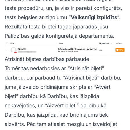
testa procedūru, un, ja viss ir pareizi konfigurēts,
tests beigsies ar ziņojumu “
Veiksmīgi izpildīts
”.
Rezultātā testa biļetei tagad jāparādās jūsu
Palīdzības galdā
konfigurētajā departamentā.
Atrisināt biļetes darbības pārbaude
Tomēr tas nedarbosies ar “Atrisināt biļeti”
darbību. Lai pārbaudītu “Atrisināt biļeti” darbību,
jums jāizveido brīdinājuma skripts ar “Atvērt
biļeti” darbību kā Darbību, kas jāizpilda
nekavējoties, un “Aizvērt biļeti” darbību kā
Darbību, kas jāizpilda, kad brīdinājums tiek
aizvērts. Pēc tam atlasiet mezglu un izveidojiet