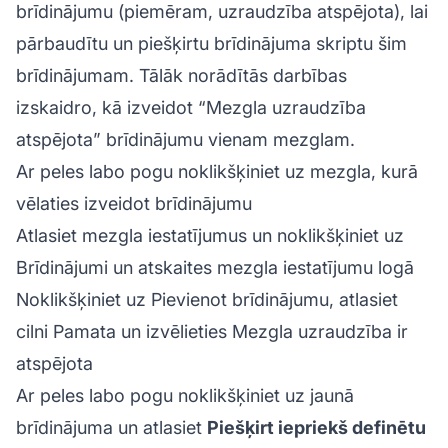
brīdinājumu
(piemēram, uzraudzība atspējota), lai
pārbaudītu un piešķirtu brīdinājuma skriptu šim
brīdinājumam. Tālāk norādītās darbības
izskaidro, kā izveidot “Mezgla uzraudzība
atspējota” brīdinājumu vienam mezglam.
Ar peles labo pogu noklikšķiniet uz mezgla, kurā
vēlaties izveidot brīdinājumu
Atlasiet mezgla iestatījumus un noklikšķiniet uz
Brīdinājumi un atskaites mezgla iestatījumu logā
Noklikšķiniet uz Pievienot brīdinājumu, atlasiet
cilni Pamata un izvēlieties Mezgla uzraudzība ir
atspējota
Ar peles labo pogu noklikšķiniet uz jaunā
brīdinājuma un atlasiet
Piešķirt iepriekš definētu