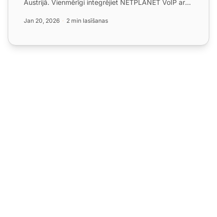
Austrijā. Vienmērīgi integrējiet NETPLANET VoIP ar
LiveAgen...
Jan 20, 2026
2 min lasīšanas