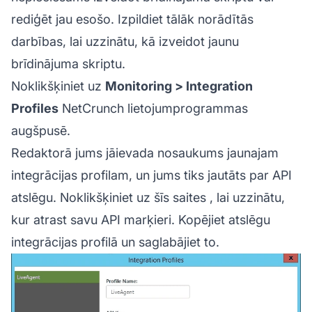
rediģēt jau esošo. Izpildiet tālāk norādītās
darbības, lai uzzinātu, kā izveidot jaunu
brīdinājuma skriptu.
Noklikšķiniet uz
Monitoring > Integration
Profiles
NetCrunch lietojumprogrammas
augšpusē.
Redaktorā jums jāievada nosaukums jaunajam
integrācijas profilam, un jums tiks jautāts par API
atslēgu. Noklikšķiniet uz
šīs saites
, lai uzzinātu,
kur atrast savu API marķieri. Kopējiet atslēgu
integrācijas profilā un saglabājiet to.