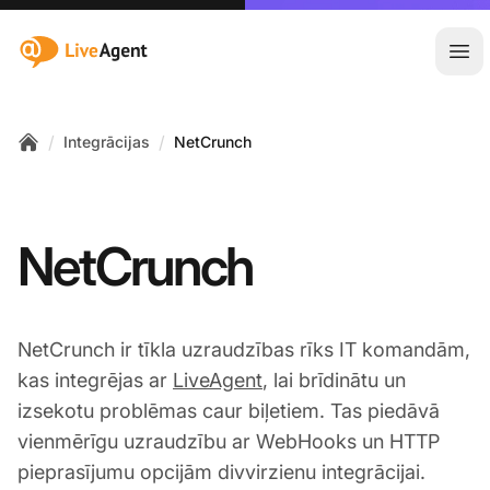
:site.title
Atvē
/
/
Integrācijas
NetCrunch
Home
NetCrunch
NetCrunch ir tīkla uzraudzības rīks IT komandām,
kas integrējas ar
LiveAgent
, lai brīdinātu un
izsekotu problēmas caur biļetiem. Tas piedāvā
vienmērīgu uzraudzību ar WebHooks un HTTP
pieprasījumu opcijām divvirzienu integrācijai.