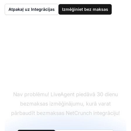
Atpakaļ uz Integrācijas
Izmēģiniet bez maksas
Vēl nav LiveAgent?
Nav problēmu! LiveAgent piedāvā 30 dienu
bezmaksas izmēģinājumu, kurā varat
pārbaudīt bezmaksas NetCrunch integrāciju!