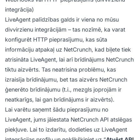
integrācija)
LiveAgent palīdzības galds ir viena no mūsu
divvirzienu integrācijām – tas nozīmē, ka varat
konfigurēt HTTP pieprasījumu, kas sūta
informāciju atpakaļ uz NetCrunch, kad biļete tiek
atrisināta LiveAgent, lai arī brīdinājums NetCrunch
tiktu aizvērts. Tas neatrisina problēmu, kas
izraisīja brīdinājumu, bet tas aizvērs NetCrunch
ģenerēto brīdinājumu (t.i., mezgls joprojām ir
neatkarīgs, lai gan brīdinājums ir aizvērts).
Lai varētu saņemt šādu pieprasījumu no
LiveAgent, jums jāiestata NetCrunch API atslēgas
piekļuve. Lai to izdarītu, dodieties uz LiveAgent
integrācijas profilu un noklikšķiniet uz “
Atvērt API