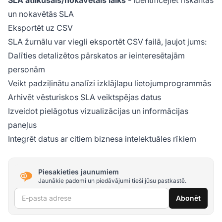
SLA atlikušais/nokavētais laiks
- Identificējiet riskantās
un nokavētās SLA
Eksportēt uz CSV
SLA žurnālu var viegli eksportēt CSV failā, ļaujot jums:
Dalīties detalizētos pārskatos ar ieinteresētajām
personām
Veikt padziļinātu analīzi izklājlapu lietojumprogrammās
Arhivēt vēsturiskos SLA veiktspējas datus
Izveidot pielāgotus vizualizācijas un informācijas
paneļus
Integrēt datus ar citiem biznesa intelektuāles rīkiem
Piesakieties jaunumiem
Jaunākie padomi un piedāvājumi tieši jūsu pastkastē.
E-pasta adrese
Abonēt