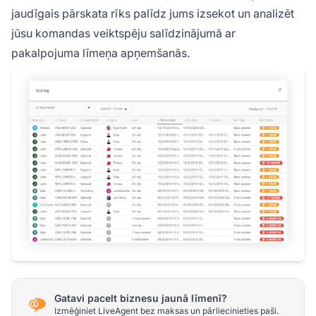
jaudīgais pārskata rīks palīdz jums izsekot un analizēt
jūsu komandas veiktspēju salīdzinājumā ar
pakalpojuma līmeņa apņemšanās.
Gatavi pacelt biznesu jaunā līmenī?
Izmēģiniet LiveAgent bez maksas un pārliecinieties paši.