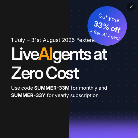
Get your
33% off
+ free AI Agent
1 July – 31st August 2026 *extended
Live
AI
gents at
Zero Cost
Use code
SUMMER-33M
for monthly and
SUMMER-33Y
for yearly subscription