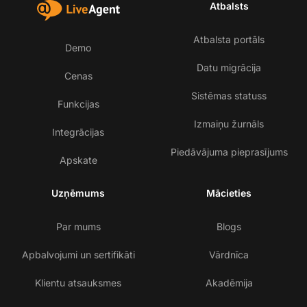
Atbalsts
Atbalsta portāls
Demo
Datu migrācija
Cenas
Sistēmas statuss
Funkcijas
Izmaiņu žurnāls
Integrācijas
Piedāvājuma pieprasījums
Apskate
Uzņēmums
Mācieties
Par mums
Blogs
Apbalvojumi un sertifikāti
Vārdnīca
Klientu atsauksmes
Akadēmija