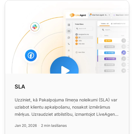
SLA
SLA
Uzziniet, kā Pakalpojuma līmeņa noleikumi (SLA) var
uzlabot klientu apkalpošanu, nosakot izmērāmus
mērķus. Uzraudziet atbilstību, izmantojot LiveAgent
rīkus....
Jan 20, 2026
2 min lasīšanas