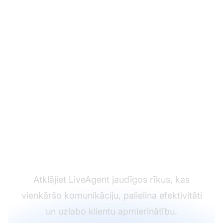
Pārveidojiet savu
klientu atbalsta
pieredzi
Atklājiet LiveAgent jaudīgos rīkus, kas
vienkāršo komunikāciju, palielina efektivitāti
un uzlabo klientu apmierinātību.