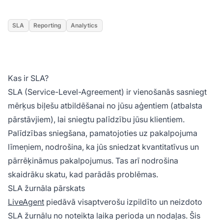
SLA
Reporting
Analytics
Kas ir SLA?
SLA (Service-Level-Agreement) ir vienošanās sasniegt
mērķus biļešu atbildēšanai no jūsu aģentiem (atbalsta
pārstāvjiem), lai sniegtu palīdzību jūsu klientiem.
Palīdzības sniegšana, pamatojoties uz pakalpojuma
līmeņiem, nodrošina, ka jūs sniedzat kvantitatīvus un
pārrēķināmus pakalpojumus. Tas arī nodrošina
skaidrāku skatu, kad parādās problēmas.
SLA žurnāla pārskats
LiveAgent
piedāvā visaptverošu izpildīto un neizdoto
SLA žurnālu no noteikta laika perioda un nodaļas. Šis