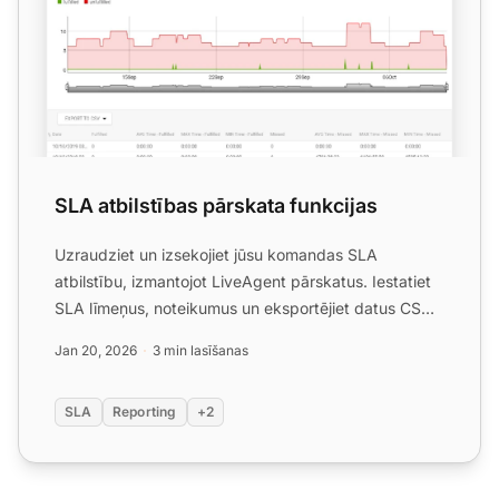
SLA atbilstības pārskata funkcijas
Uzraudziet un izsekojiet jūsu komandas SLA
atbilstību, izmantojot LiveAgent pārskatus. Iestatiet
SLA līmeņus, noteikumus un eksportējiet datus CSV
formātā. Novē...
Jan 20, 2026
3 min lasīšanas
SLA
Reporting
+2