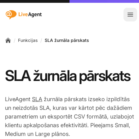
:site.title
Atvē
/
/
Funkcijas
SLA žurnāla pārskats
Home
SLA žurnāla pārskats
LiveAgent
SLA
žurnāla pārskats izseko izpildītās
un neizdotās SLA, kuras var kārtot pēc dažādiem
parametriem un eksportēt CSV formātā, uzlabojot
klientu apkalpošanas efektivitāti. Pieejams Small,
Medium un Large plānos.