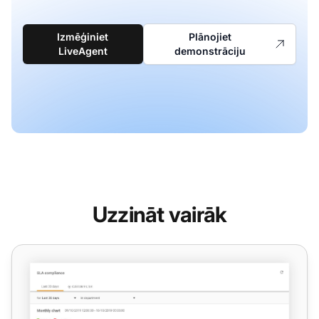
Izmēģiniet
Plānojiet
LiveAgent
demonstrāciju
Uzzināt vairāk
SLA atbilstības pārskata funkcijas