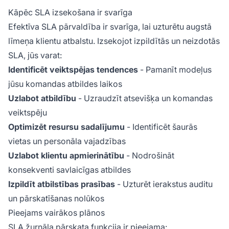
Kāpēc SLA izsekošana ir svarīga
Efektīva SLA pārvaldība ir svarīga, lai uzturētu augstā
līmeņa klientu atbalstu. Izsekojot izpildītās un neizdotās
SLA, jūs varat:
Identificēt veiktspējas tendences
- Pamanīt modeļus
jūsu komandas atbildes laikos
Uzlabot atbildību
- Uzraudzīt atsevišķa un komandas
veiktspēju
Optimizēt resursu sadalījumu
- Identificēt šaurās
vietas un personāla vajadzības
Uzlabot klientu apmierinātību
- Nodrošināt
konsekventi savlaicīgas atbildes
Izpildīt atbilstības prasības
- Uzturēt ierakstus auditu
un pārskatīšanas nolūkos
Pieejams vairākos plānos
SLA žurnāla pārskata funkcija ir pieejama: