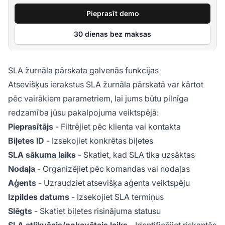
Pieprasīt demo
30 dienas bez maksas
SLA žurnāla pārskata galvenās funkcijas
Atsevišķus ierakstus SLA žurnāla pārskatā var kārtot
pēc vairākiem parametriem, lai jums būtu pilnīga
redzamība jūsu pakalpojuma veiktspējā:
Pieprasītājs
- Filtrējiet pēc klienta vai kontakta
Biļetes ID
- Izsekojiet konkrētas biļetes
SLA sākuma laiks
- Skatiet, kad SLA tika uzsāktas
Nodaļa
- Organizējiet pēc komandas vai nodaļas
Aģents
- Uzraudziet atsevišķa aģenta veiktspēju
Izpildes datums
- Izsekojiet SLA termiņus
Slēgts
- Skatiet biļetes risinājuma statusu