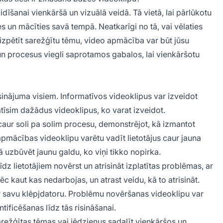
idīšanai vienkāršā un vizuālā veidā. Tā vietā, lai pārlūkotu
ies un mācīties savā tempā. Neatkarīgi no tā, vai vēlaties
izpētīt sarežģītu tēmu, video apmācība var būt jūsu
un procesus viegli saprotamos gabalos, lai vienkāršotu
sinājuma visiem. Informatīvos videoklipus var izveidot
īsim dažādus videoklipus, ko varat izveidot.
caur soli pa solim procesu, demonstrējot, kā izmantot
mācības videoklipu varētu vadīt lietotājus caur jauna
ā uzbūvēt jaunu galdu, ko viņi tikko nopirka.
īdz lietotājiem novērst un atrisināt izplatītas problēmas, ar
ēc kaut kas nedarbojas, un atrast veidu, kā to atrisināt.
ar savu klēpjdatoru. Problēmu novēršanas videoklipu var
tificēšanas līdz tās risināšanai.
režģītas tēmas vai jēdzienus sadalīt vienkāršos un