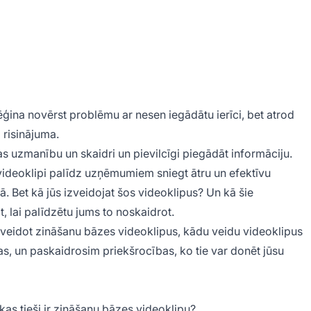
ēģina novērst problēmu ar nesen iegādātu ierīci, bet atrod
 risinājuma.
jas uzmanību un skaidri un pievilcīgi piegādāt informāciju.
 videoklipi palīdz uzņēmumiem sniegt ātru un efektīvu
ā. Bet kā jūs izveidojat šos videoklipus? Un kā šie
, lai palīdzētu jums to noskaidrot.
zveidot zināšanu bāzes videoklipus, kādu veidu videoklipus
bas, un paskaidrosim priekšrocības, ko tie var donēt jūsu
kas tieši ir zināšanu bāzes videoklipu?