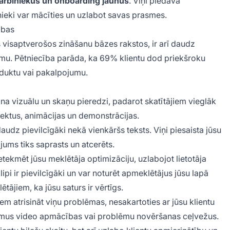
rbiniekus un onboarding jaunus
. Viņi piedāvā
nieki var mācīties un uzlabot savas prasmes.
ības
os visaptverošos zināšanu bāzes rakstos, ir arī daudz
umu. Pētniecība parāda, ka 69% klientu dod priekšroku
roduktu vai pakalpojumu.
a vizuālu un skaņu pieredzi, padarot skatītājiem vieglāk
fektus, animācijas un demonstrācijas.
daudz pievilcīgāki nekā vienkāršs teksts. Viņi piesaista jūsu
ojums tiks saprasts un atcerēts.
ietekmēt jūsu meklētāja optimizāciju, uzlabojot lietotāja
ipi ir pievilcīgāki un var noturēt apmeklētājus jūsu lapā
tājiem, ka jūsu saturs ir vērtīgs.
iem atrisināt viņu problēmas, nesakartoties ar jūsu klientu
tamus video apmācības vai problēmu novēršanas ceļvežus.