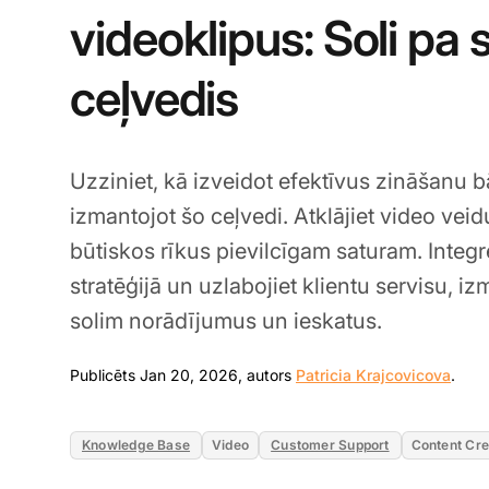
videoklipus: Soli pa 
ceļvedis
Uzziniet, kā izveidot efektīvus zināšanu 
izmantojot šo ceļvedi. Atklājiet video vei
būtiskos rīkus pievilcīgam saturam. Integr
stratēģijā un uzlabojiet klientu servisu, iz
solim norādījumus un ieskatus.
Jan 
Publicēts Jan 20, 2026, autors
Patricia Krajcovicova
.
Knowledge Base
Video
Customer Support
Content Cre