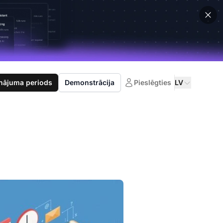
nājuma periods
Demonstrācija
Pieslēgties
LV