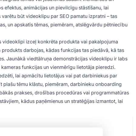
efektus, animācijas un pievilcīgu stāstīšanu, lai
s varētu būt videoklipu par SEO pamatu izpratni – tas
jas, un apskatīs tēmas, piemēram, atslēgvārdu pētniecību
 videoklipi izceļ konkrēta produkta vai pakalpojuma
ā produkts darbojas, kādas funkcijas tas piedāvā, kā tas
ies. Jaunākā viedtālruņa demonstrācijas videoklipu ir labs
 kameras funkcijas un vienmērīgu lietotāja pieredzi.
zēti, lai apmācītu lietotājus vai pat darbiniekus par
t plašu tēmu klāstu, piemēram, darbinieku onboarding
labākās prakses, drošības procedūras vai programmatūras
āvjiem, kādus paņēmienus un stratēģijas izmantot, lai