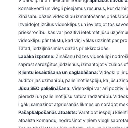
Videoklipi ir arī neticami noderīgi
apmācot savus da
konsekventi un viegli pieejamus resursus, kur darbi
Zināšanu bāzes videoklipu izmantošanas priekšroc
Izveidojot izcilus videoklipus un ievietojot tos sav
priekšrocību, kas var pozitīvi ietekmēt jūsu uzņēm
videoklipu pār tekstu, kad viņi vēlas uzzināt par p
Tātad, iedziļināsimies dažās priekšrocībās.
Labāka izpratne:
Zināšanu bāzes videoklipi nodrošin
saprast sarežģītus jēdzienus, izmantojot vizuālos e
Klientu iesaistīšana un saglabāšana:
Videoklipi ir 
auditorijas uzmanību, palielinot iespēju, ka jūsu ziņ
Jūsu SEO palielināšana:
Videoklipi var arī pozitīvi 
pieredzi un palielinot jūsu satura redzamību. Videokl
ilgāk, samazinot atgriešanās likmes un norādot meklē
Pašapkalpošanās atbalsts:
Varat dot iespēju klient
atbalsta komandu, nodrošinot viņiem viegli sapro