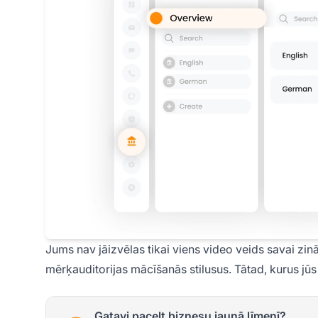
Jums nav jāizvēlas tikai viens video veids savai zi
mērķauditorijas mācīšanās stilusus. Tātad, kurus j
Gatavi pacelt biznesu jaunā līmenī?