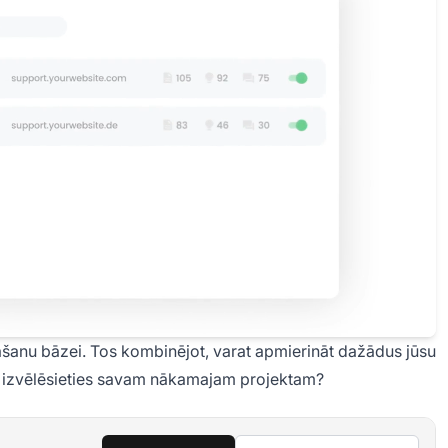
nāšanu bāzei. Tos kombinējot, varat apmierināt dažādus jūsu
ūs izvēlēsieties savam nākamajam projektam?