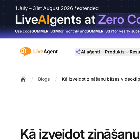
1 July – 31st August 2026 *extended
Live
AI
gents at
Zero C
Use code
SUMMER-33M
for monthly and
SUMMER-33Y
for yearly subs
:site.title
AI aģenti
Produkts
Resu
/
/
Blogs
Kā izveidot zināšanu bāzes videoklip
Home
Kā izveidot zināšan