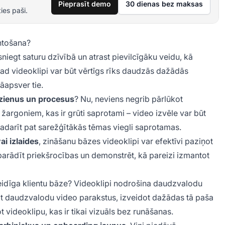
Pieprasīt demo
30 dienas bez maksas
ies paši.
ntošana?
sniegt saturu dzīvībā un atrast pievilcīgāku veidu, kā
, tad videoklipi var būt vērtīgs rīks daudzās dažādās
jāapsver tie.
dzienus un procesus
? Nu, neviens negrib pārlūkot
 žargoniem, kas ir grūti saprotami – video izvēle var būt
 padarīt pat sarežģītākās tēmas viegli saprotamas.
i izlaides
, zināšanu bāzes videoklipi var efektīvi paziņot
 parādīt priekšrocības un demonstrēt, kā pareizi izmantot
veidīga klientu bāze? Videoklipi nodrošina daudzvalodu
ot daudzvalodu video parakstus, izveidot dažādas tā paša
 videoklipu, kas ir tikai vizuāls bez runāšanas.