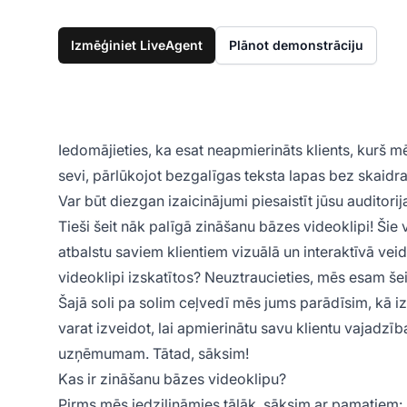
Izmēģiniet LiveAgent
Plānot demonstrāciju
Iedomājieties, ka esat neapmierināts klients, kurš m
sevi, pārlūkojot bezgalīgas teksta lapas bez skaidra
Var būt diezgan izaicinājumi piesaistīt jūsu auditori
Tieši šeit nāk palīgā zināšanu bāzes videoklipi! Šie
atbalstu saviem klientiem vizuālā un interaktīvā veid
videoklipi izskatītos? Neuztraucieties, mēs esam šeit
Šajā soli pa solim ceļvedī mēs jums parādīsim, kā i
varat izveidot, lai apmierinātu savu klientu vajadzī
uzņēmumam. Tātad, sāksim!
Kas ir zināšanu bāzes videoklipu?
Pirms mēs iedziļināmies tālāk, sāksim ar pamatiem: 