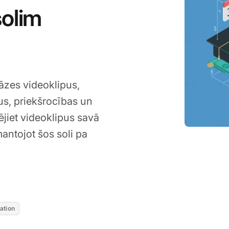
solim
bāzes videoklipus,
dus, priekšrocības un
ējiet videoklipus savā
mantojot šos soli pa
20, 2026
ation