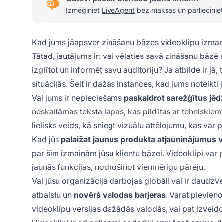
Izmēģiniet
LiveAgent
bez maksas un pārlieciniet
Kad jums jāapsver zināšanu bāzes videoklipu izma
Tātad, jautājums ir: vai vēlaties savā zināšanu bāzē 
izglītot un informēt savu auditoriju? Ja atbilde ir jā
situācijās. Šeit ir dažas instances, kad jums noteikti 
Vai jums ir nepieciešams
paskaidrot sarežģītus jē
neskaitāmas teksta lapas, kas pildītas ar tehniskiem
lielisks veids, kā sniegt vizuālu attēlojumu, kas var
Kad jūs
palaižat jaunus produkta atjauninājumus va
par šīm izmaiņām jūsu klientu bāzei. Videoklipi var
jaunās funkcijas, nodrošinot vienmērīgu pāreju.
Vai jūsu organizācija darbojas globāli vai ir daudz
atbalstu un
novērš valodas barjeras
. Varat pievien
videoklipu versijas dažādās valodās, vai pat izveidot