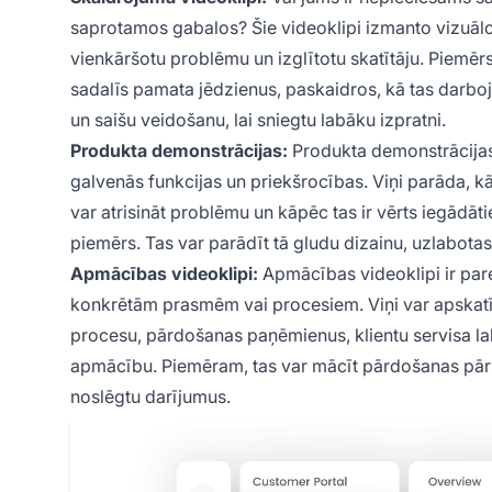
saprotamos gabalos? Šie videoklipi izmanto vizuālos 
vienkāršotu problēmu un izglītotu skatītāju. Piemēr
sadalīs pamata jēdzienus, paskaidros, kā tas darbo
un saišu veidošanu, lai sniegtu labāku izpratni.
Produkta demonstrācijas:
Produkta demonstrācijas
galvenās funkcijas un priekšrocības. Viņi parāda, k
var atrisināt problēmu un kāpēc tas ir vērts iegādāt
piemērs. Tas var parādīt tā gludu dizainu, uzlabotas
Apmācības videoklipi:
Apmācības videoklipi ir pared
konkrētām prasmēm vai procesiem. Viņi var apskatī
procesu, pārdošanas paņēmienus, klientu servisa 
apmācību. Piemēram, tas var mācīt pārdošanas pārst
noslēgtu darījumus.