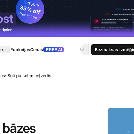
Get your
33% off
+ free AI Agent
ost
cription
rsi
Funkcijas
Cenas
Bezmaksas izmēģi
FREE AI
us: Soli pa solim ceļvedis
u bāzes