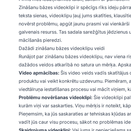
Zināšanu bāzes videoklipi ir spēcīgs rīks ideju pārra
teksta sienas, videoklipu ļauj jums skatīties, klausīt
novērst problēmu, apgūt jaunu prasmi vai vienkārši 
galvenais resurss. Tas sadala sarežģītus jēdzienus 
mācīšanās pieredzi.
Dažādi zināšanu bāzes videoklipu veidi
Runājot par zināšanu bāzes videoklipu, nav viena ri
dažādos veidos atkarībā no satura un mērķa. Apskat
Video apmācības:
Šis video veids vadīs skatītājus 
produktu vai veikt konkrētu uzdevumu. Piemēram, ap
viedtālruņa iestatīšanas procesu vai mācīt viņiem, k
Problēmu novēršanas videoklipi:
Šie videoklipi pal
kurām viņi var saskarties. Viņu mērķis ir noteikt, kāp
Pieņemsim, ka jūs saskaraties ar tehniskas kļūdas 
vadīt jūs caur visu procesu, sākot no problēmas iden
Skaidrojuma videoklipi:
Vai jums ir nepieciešams sa