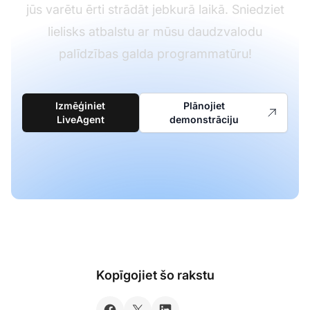
jūs varētu ērti strādāt jebkurā laikā. Sniedziet
lielisks atbalstu ar mūsu daudzvalodu
palīdzības galda programmatūru!
Izmēģiniet
Plānojiet
LiveAgent
demonstrāciju
Kopīgojiet šo rakstu