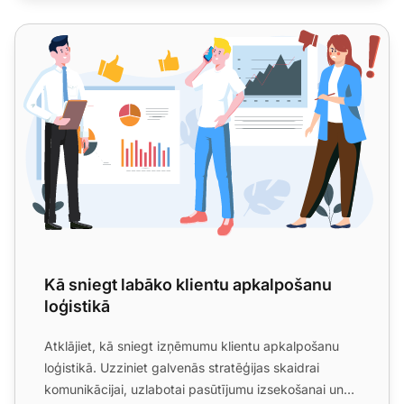
Kā sniegt labāko klientu apkalpošanu loģistikā
Kā sniegt labāko klientu apkalpošanu
loģistikā
Atklājiet, kā sniegt izņēmumu klientu apkalpošanu
loģistikā. Uzziniet galvenās stratēģijas skaidrai
komunikācijai, uzlabotai pasūtījumu izsekošanai un