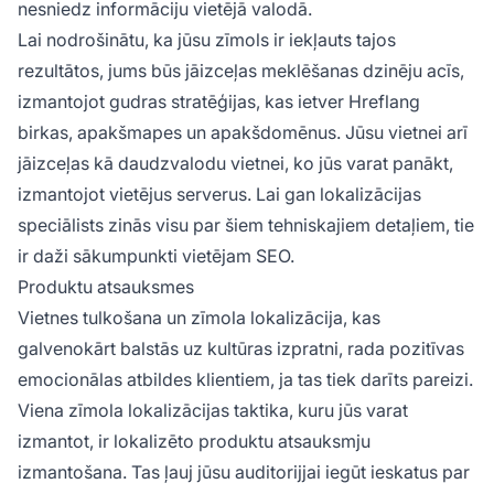
nesniedz informāciju vietējā valodā.
Lai nodrošinātu, ka jūsu zīmols ir iekļauts tajos
rezultātos, jums būs jāizceļas meklēšanas dzinēju acīs,
izmantojot gudras stratēģijas, kas ietver Hreflang
birkas, apakšmapes un apakšdomēnus. Jūsu vietnei arī
jāizceļas kā daudzvalodu vietnei, ko jūs varat panākt,
izmantojot vietējus serverus. Lai gan lokalizācijas
speciālists zinās visu par šiem tehniskajiem detaļiem, tie
ir daži sākumpunkti vietējam SEO.
Produktu atsauksmes
Vietnes tulkošana un zīmola lokalizācija, kas
galvenokārt balstās uz kultūras izpratni, rada pozitīvas
emocionālas atbildes klientiem, ja tas tiek darīts pareizi.
Viena zīmola lokalizācijas taktika, kuru jūs varat
izmantot, ir lokalizēto produktu atsauksmju
izmantošana. Tas ļauj jūsu auditorijjai iegūt ieskatus par