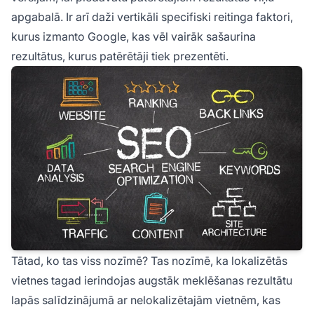
apgabalā. Ir arī daži vertikāli specifiski reitinga faktori,
kurus izmanto Google, kas vēl vairāk sašaurina
rezultātus, kurus patērētāji tiek prezentēti.
Tātad, ko tas viss nozīmē? Tas nozīmē, ka lokalizētās
vietnes tagad ierindojas augstāk meklēšanas rezultātu
lapās salīdzinājumā ar nelokalizētajām vietnēm, kas