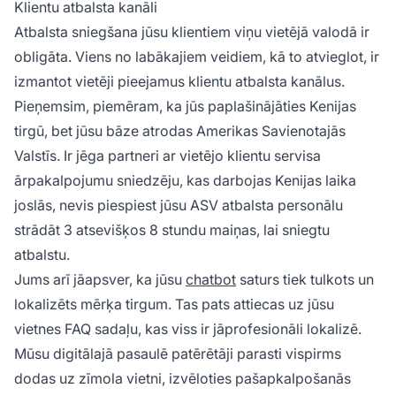
Klientu atbalsta kanāli
Atbalsta sniegšana jūsu klientiem viņu vietējā valodā ir
obligāta. Viens no labākajiem veidiem, kā to atvieglot, ir
izmantot vietēji pieejamus klientu atbalsta kanālus.
Pieņemsim, piemēram, ka jūs paplašinājāties Kenijas
tirgū, bet jūsu bāze atrodas Amerikas Savienotajās
Valstīs. Ir jēga partneri ar vietējo klientu servisa
ārpakalpojumu sniedzēju, kas darbojas Kenijas laika
joslās, nevis piespiest jūsu ASV atbalsta personālu
strādāt 3 atsevišķos 8 stundu maiņas, lai sniegtu
atbalstu.
Jums arī jāapsver, ka jūsu
chatbot
saturs tiek tulkots un
lokalizēts mērķa tirgum. Tas pats attiecas uz jūsu
vietnes FAQ sadaļu, kas viss ir jāprofesionāli lokalizē.
Mūsu digitālajā pasaulē patērētāji parasti vispirms
dodas uz zīmola vietni, izvēloties pašapkalpošanās