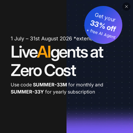
Get your
33% off
+ free AI Agent
1 July – 31st August 2026 *extended
Live
AI
gents at
Zero Cost
Use code
SUMMER-33M
for monthly and
SUMMER-33Y
for yearly subscription