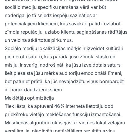
sociālo mediju specifiku ņemšana vērā var būt
noderīga, jo tā sniedz iespēju sazināties ar
potenciālajiem klientiem, kas savukārt palīdz uzlabot
zīmola reputāciju, uzlabo klientu saglabāšanas rādītājus
un veicina atkārtotus pirkumus.
Sociālo mediju lokalizācijas mērķis ir izveidot kultūrāli
piemērotu saturu, kas parāda jūsu zīmola stāstu un
misiju. Ir svarīgi nodrošināt, ka jūsu izveidotais saturs
šeit piesaista jūsu mērķa auditoriju emocionālā līmenī,
bet paturiet prātā, ka jūs nevajadzētu viņus bombardēt
ar pārāk daudz ierakstiem.
Meklētāju optimizācija
Tiek lēsts, ka aptuveni 46% interneta lietotāju dod
priekšroku vietējo meklēšanas funkciju izmantošanai.
Mūsdienās algoritmi fokusējas uz vietnes lokalizētajām
versijām, lai piedāvātu patērētājiem rezultātus viņu