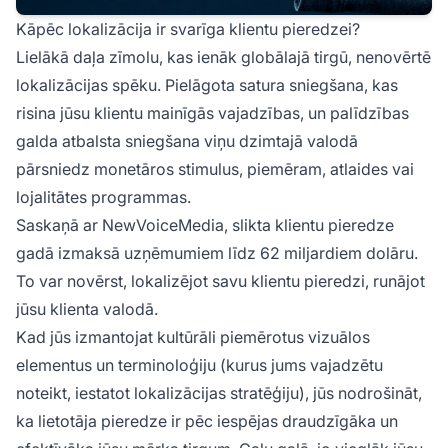
Kāpēc lokalizācija ir svarīga klientu pieredzei?
Lielākā daļa zīmolu, kas ienāk globālajā tirgū, nenovērtē
lokalizācijas spēku. Pielāgota satura sniegšana, kas
risina jūsu klientu mainīgās vajadzības, un palīdzības
galda atbalsta sniegšana viņu dzimtajā valodā
pārsniedz monetāros stimulus, piemēram, atlaides vai
lojalitātes programmas.
Saskaņā ar NewVoiceMedia, slikta klientu pieredze
gadā izmaksā uzņēmumiem līdz 62 miljardiem dolāru.
To var novērst, lokalizējot savu klientu pieredzi, runājot
jūsu klienta valodā.
Kad jūs izmantojat kultūrāli piemērotus vizuālos
elementus un terminoloģiju (kurus jums vajadzētu
noteikt, iestatot lokalizācijas stratēģiju), jūs nodrošināt,
ka lietotāja pieredze ir pēc iespējas draudzīgāka un