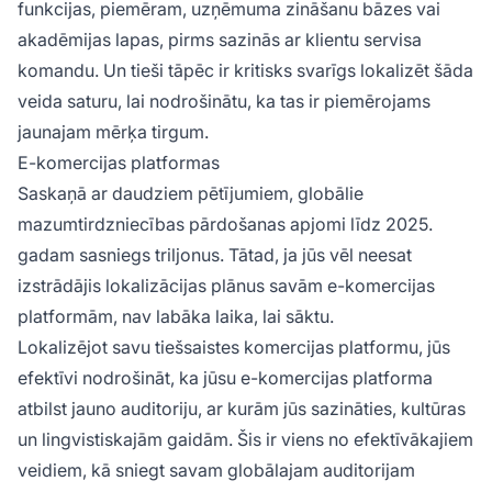
funkcijas, piemēram, uzņēmuma zināšanu bāzes vai
akadēmijas lapas, pirms sazinās ar klientu servisa
komandu. Un tieši tāpēc ir kritisks svarīgs lokalizēt šāda
veida saturu, lai nodrošinātu, ka tas ir piemērojams
jaunajam mērķa tirgum.
E-komercijas platformas
Saskaņā ar daudziem pētījumiem, globālie
mazumtirdzniecības pārdošanas apjomi līdz 2025.
gadam sasniegs triljonus. Tātad, ja jūs vēl neesat
izstrādājis lokalizācijas plānus savām e-komercijas
platformām, nav labāka laika, lai sāktu.
Lokalizējot savu tiešsaistes komercijas platformu, jūs
efektīvi nodrošināt, ka jūsu e-komercijas platforma
atbilst jauno auditoriju, ar kurām jūs sazināties, kultūras
un lingvistiskajām gaidām. Šis ir viens no efektīvākajiem
veidiem, kā sniegt savam globālajam auditorijam