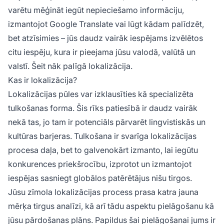
varētu mēģināt iegūt nepieciešamo informāciju,
izmantojot Google Translate vai lūgt kādam palīdzēt,
bet atzīsimies – jūs daudz vairāk iespējams izvēlētos
citu iespēju, kura ir pieejama jūsu valodā, valūtā un
valstī. Šeit nāk palīgā lokalizācija.
Kas ir lokalizācija?
Lokalizācijas pūles var izklausīties kā specializēta
tulkošanas forma. Šis rīks patiesībā ir daudz vairāk
nekā tas, jo tam ir potenciāls pārvarēt lingvistiskās un
kultūras barjeras. Tulkošana ir svarīga lokalizācijas
procesa daļa, bet to galvenokārt izmanto, lai iegūtu
konkurences priekšrocību, izprotot un izmantojot
iespējas sasniegt globālos patērētājus nišu tirgos.
Jūsu zīmola lokalizācijas process prasa katra jauna
mērķa tirgus analīzi, kā arī tādu aspektu pielāgošanu kā
jūsu pārdošanas plāns. Papildus šai pielāgošanai jums ir