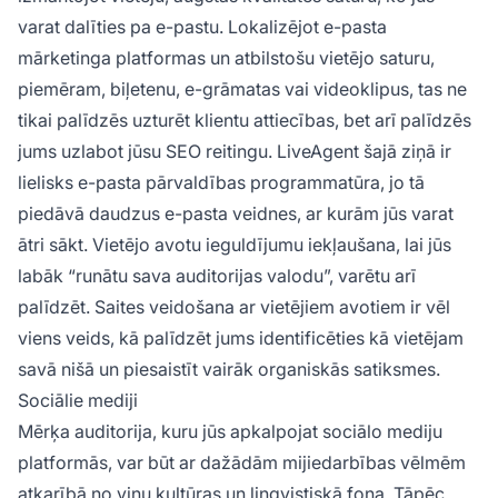
varat dalīties pa e-pastu. Lokalizējot e-pasta
mārketinga platformas un atbilstošu vietējo saturu,
piemēram, biļetenu, e-grāmatas vai videoklipus, tas ne
tikai palīdzēs uzturēt klientu attiecības, bet arī palīdzēs
jums uzlabot jūsu SEO reitingu. LiveAgent šajā ziņā ir
lielisks e-pasta pārvaldības programmatūra, jo tā
piedāvā daudzus e-pasta veidnes, ar kurām jūs varat
ātri sākt. Vietējo avotu ieguldījumu iekļaušana, lai jūs
labāk “runātu sava auditorijas valodu”, varētu arī
palīdzēt. Saites veidošana ar vietējiem avotiem ir vēl
viens veids, kā palīdzēt jums identificēties kā vietējam
savā nišā un piesaistīt vairāk organiskās satiksmes.
Sociālie mediji
Mērķa auditorija, kuru jūs apkalpojat sociālo mediju
platformās, var būt ar dažādām mijiedarbības vēlmēm
atkarībā no viņu kultūras un lingvistiskā fona. Tāpēc