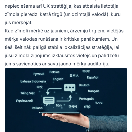
nepieciešama arī UX stratēģija, kas atbalsta lietotāja
zīmola pieredzi katrā tirgū (un dzimtajā valodā), kuru
jūs mērķējat.
Kad zīmoli mērķē uz jauniem, ārzemju tirgiem, vietējās
mērķa valodas runāšana ir kritiska panākumiem. Un
tieši šeit nāk palīgā stabila lokalizācijas stratēģija, lai
jūsu zīmola ziņojums izklausītos vietējs un palīdzētu
jums savienoties ar savu jauno mērķa auditoriju.