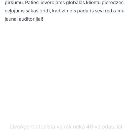
pirkumu. Patiesi ievērojams globālās klientu pieredzes
ceļojums sākas brīdī, kad zīmols padarīs sevi redzamu
jaunai auditorijjai!
Strādājiet ar
daudzvalodu palīdzības
galdu
LiveAgent atbalsta vairāk nekā 40 valodas, lai