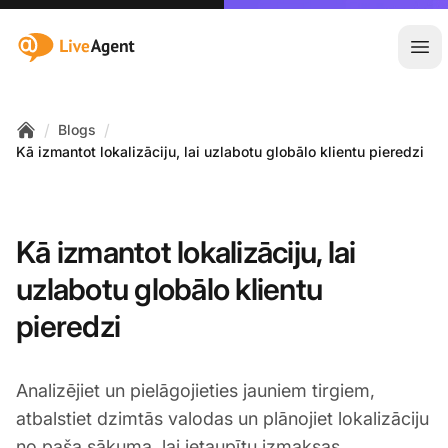
:site.title
Atvē
/
/
Blogs
Home
Kā izmantot lokalizāciju, lai uzlabotu globālo klientu pieredzi
Kā izmantot lokalizāciju, lai
uzlabotu globālo klientu
pieredzi
Analizējiet un pielāgojieties jauniem tirgiem,
atbalstiet dzimtās valodas un plānojiet lokalizāciju
no paša sākuma, lai ietaupītu izmaksas.