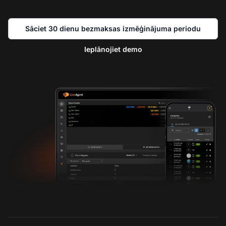
Sāciet 30 dienu bezmaksas izmēģinājuma periodu
Ieplānojiet demo