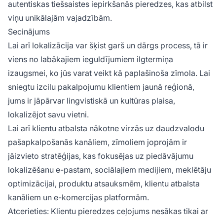
autentiskas tiešsaistes iepirkšanās pieredzes, kas atbilst
viņu unikālajām vajadzībām.
Secinājums
Lai arī lokalizācija var šķist garš un dārgs process, tā ir
viens no labākajiem ieguldījumiem ilgtermiņa
izaugsmei, ko jūs varat veikt kā paplašinoša zīmola. Lai
sniegtu izcilu pakalpojumu klientiem jaunā reģionā,
jums ir jāpārvar lingvistiskā un kultūras plaisa,
lokalizējot savu vietni.
Lai arī klientu atbalsta nākotne virzās uz daudzvalodu
pašapkalpošanās kanāliem, zīmoliem joprojām ir
jāizvieto stratēģijas, kas fokusējas uz piedāvājumu
lokalizēšanu e-pastam, sociālajiem medijiem, meklētāju
optimizācijai, produktu atsauksmēm, klientu atbalsta
kanāliem un e-komercijas platformām.
Atcerieties: Klientu pieredzes ceļojums nesākas tikai ar