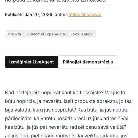
Jan 20, 2026
Publicēts Jan 20, 2026, autors
Milos Milosevic
.
Growth
CustomerExperience
Localization
Izmēģiniet LiveAgent
Plānojiet demonstrāciju
Kad pēdējoreiz nopirkat kaut ko tiešsaistē? Vai jūs to
būtu nopircis, ja nevarētu lasīt produkta aprakstu, jo tas
bija valodā, kuru jūs nesprotat? Kas būtu, ja jūs nebūtu
pārliecināts, ka varētu nosūtīt preci uz jūsu adresi? Vai
kas būtu, ja jūs pat nevarētu redzēt cenu savā valūtā?
Ja jūs būtu pietiekami motivēts, lai veiktu pirkumu, jūs