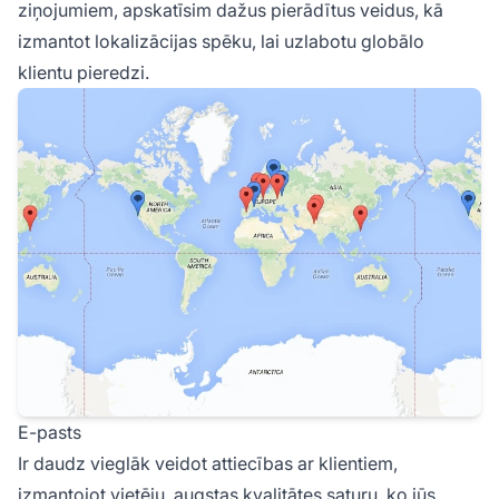
ziņojumiem, apskatīsim dažus pierādītus veidus, kā
izmantot lokalizācijas spēku, lai uzlabotu globālo
klientu pieredzi.
E-pasts
Ir daudz vieglāk veidot attiecības ar klientiem,
izmantojot vietēju, augstas kvalitātes saturu, ko jūs