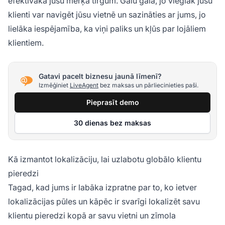
efektīvāka jūsu mērķa tirgum. Galu galā, jo vieglāk jūsu
klienti var navigēt jūsu vietnē un sazināties ar jums, jo
lielāka iespējamība, ka viņi paliks un kļūs par lojāliem
klientiem.
Gatavi pacelt biznesu jaunā līmenī?
Izmēģiniet
LiveAgent
bez maksas un pārliecinieties paši.
Pieprasīt demo
30 dienas bez maksas
Kā izmantot lokalizāciju, lai uzlabotu globālo klientu
pieredzi
Tagad, kad jums ir labāka izpratne par to, ko ietver
lokalizācijas pūles un kāpēc ir svarīgi lokalizēt savu
klientu pieredzi kopā ar savu vietni un zīmola