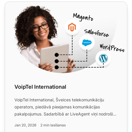
VoipTel International
VoipTel International
VoipTel International, Šveices telekomunikāciju
operators, piedāvā pieejamas komunikācijas
pakalpojumus. Sadarbībā ar LiveAgent viņi nodrošina
vienmērīgu VoIP i...
Jan 20, 2026
2 min lasīšanas