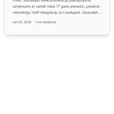
VNet, Slovākijas telekomunikāciju pakalpojumu
uzņēmums ar vairāk nekā 17 gadu pieredzi, piedāvā
vienmērīgu VoIP integrāciju ar LiveAgent. Izbaudiet
augstu uztic...
Jan 20, 2026
1 min lasīšanas