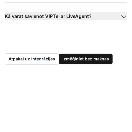
Kā varat savienot VIPTel ar LiveAgent?
Atpakaļ uz Integrācijas
Izmēģiniet bez maksas
Vēl nav LiveAgent?