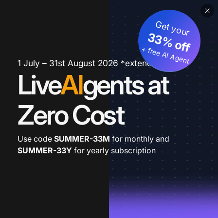
Get your
33% off
+ free AI Agent
1 July – 31st August 2026 *extended
Live
AI
gents at
Zero Cost
Use code
SUMMER-33M
for monthly and
SUMMER-33Y
for yearly subscription