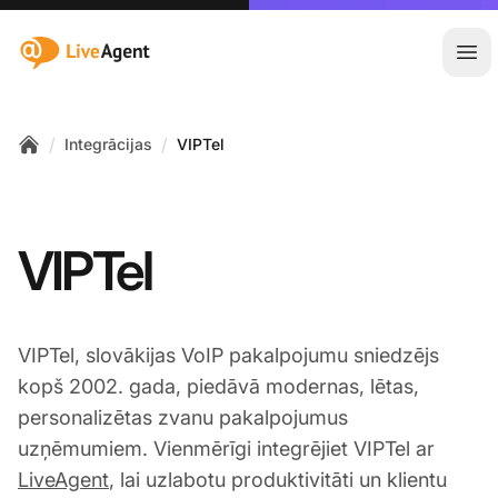
:site.title
Atvē
/
/
Integrācijas
VIPTel
Home
VIPTel
VIPTel, slovākijas VoIP pakalpojumu sniedzējs
kopš 2002. gada, piedāvā modernas, lētas,
personalizētas zvanu pakalpojumus
uzņēmumiem. Vienmērīgi integrējiet VIPTel ar
LiveAgent
, lai uzlabotu produktivitāti un klientu