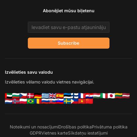
Abonējiet mūsu biļetenu
Email address
Subscribe
Izvēlieties savu valodu
Izvēlieties vēlamo valodu vietnes navigācijai.
Noteikumi un nosacījumi
Drošības politika
Privātuma politika
GDPR
Vietnes karte
Sīkdatņu iestatījumi