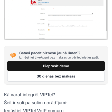
Gatavi pacelt biznesu jaunā līmenī?
Izmēģiniet LiveAgent bez maksas un pārliecinieties paši.
Pieprasīt demo
30 dienas bez maksas
Kā varat integrēt VIPTel?
Šeit ir soli pa solim norādījumi:
Iegūstiet VIPTel VoIP numuru