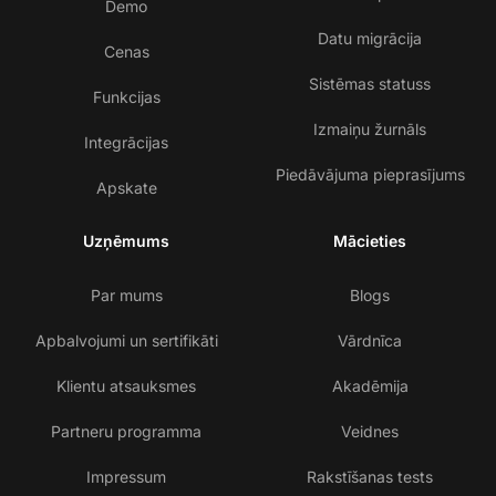
Demo
Datu migrācija
Cenas
Sistēmas statuss
Funkcijas
Izmaiņu žurnāls
Integrācijas
Piedāvājuma pieprasījums
Apskate
Uzņēmums
Mācieties
Par mums
Blogs
Apbalvojumi un sertifikāti
Vārdnīca
Klientu atsauksmes
Akadēmija
Partneru programma
Veidnes
Impressum
Rakstīšanas tests