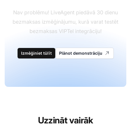
Nav problēmu! LiveAgent piedāvā 30 dienu
bezmaksas izmēģinājumu, kurā varat testēt
bezmaksas VIPTel integrāciju!
Izmēģiniet tūlīt
Plānot demonstrāciju
Uzzināt vairāk