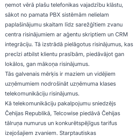
ņemot vērā plašu telefonikas vajadzību klāstu,
sākot no pamata PBX sistēmām nelielam
paplašinājumu skaitam līdz sarežģītiem zvanu
centra risinājumiem ar aģentu skriptiem un CRM
integrāciju. Tā izstrādā pielāgotus risinājumus, kas
precīzi atbilst klientu prasībām, piedāvājot gan
lokālos, gan mākoņa risinājumus.
Tās galvenais mērķis ir maziem un vidējiem
uzņēmumiem nodrošināt uzņēmuma klases
telekomunikāciju risinājumus.
Kā telekomunikāciju pakalpojumu sniedzējs
Čehijas Republikā, Telcowise piedāvā Čehijas
tālruņa numurus un konkurētspējīgus tarifus
izejošajiem zvaniem. Starptautiskas