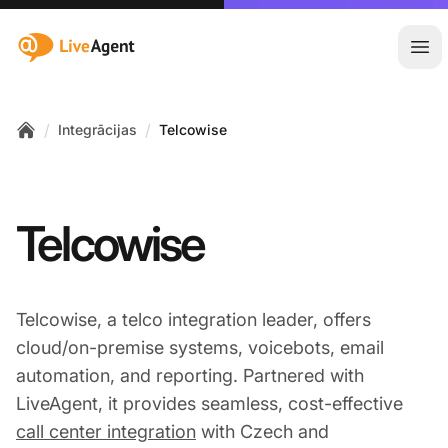
:site.title
Atvē
/
/
Integrācijas
Telcowise
Home
Telcowise
Telcowise, a telco integration leader, offers
cloud/on-premise systems, voicebots, email
automation, and reporting. Partnered with
LiveAgent, it provides seamless, cost-effective
call center integration
with Czech and