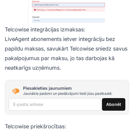
Telcowise integrācijas izmaksas:
LiveAgent abonements ietver integrāciju bez
papildu maksas, savukārt Telcowise sniedz savus
pakalpojumus par maksu, jo tas darbojas kā
neatkarīgs uzņēmums.
Piesakieties jaunumiem
Jaunākie padomi un piedāvājumi tieši jūsu pastkastē.
E-pasta adrese
Abonēt
Telcowise priekšrocības: