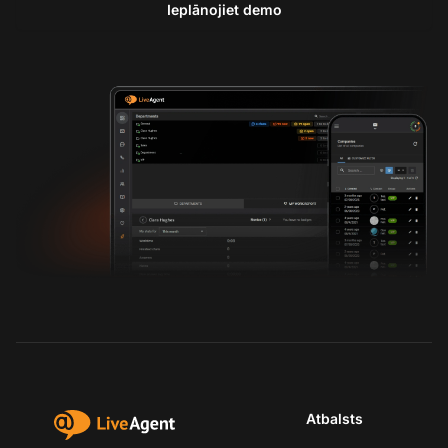
Ieplānojiet demo
Atbalsts