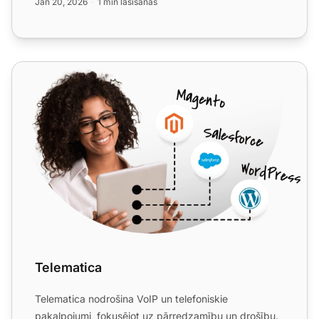
Jan 20, 2026
1 min lasīšanas
Telematica
Telematica
Telematica nodrošina VoIP un telefoniskie
pakalpojumi, fokusējot uz pārredzamību un drošību.