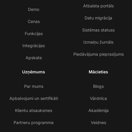
Atbalsta portāls
Demo
Datu migrācija
Cenas
Sistēmas statuss
Funkcijas
Izmaiņu žurnāls
Integrācijas
Piedāvājuma pieprasījums
Apskate
Uzņēmums
Mācieties
Par mums
Blogs
Apbalvojumi un sertifikāti
Vārdnīca
Klientu atsauksmes
Akadēmija
Partneru programma
Veidnes