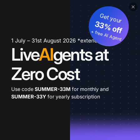
Get your
33% off
+ free AI Agent
1 July – 31st August 2026 *extended
Live
AI
gents at
Zero Cost
Use code
SUMMER-33M
for monthly and
SUMMER-33Y
for yearly subscription