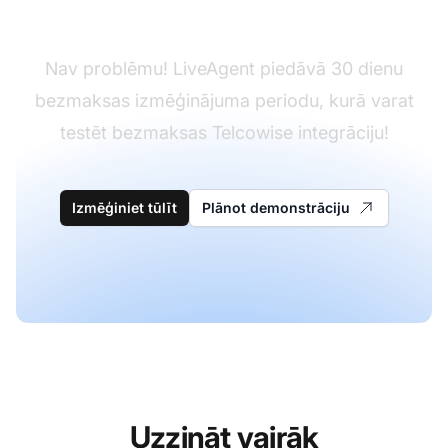
Vēl nav LiveAgent?
Nav problēmu! LiveAgent piedāvā 30 dienu
bezmaksas izmēģinājuma periodu, kurā varat
testēt bezmaksas Telcowise integrāciju!
Izmēģiniet tūlīt
Plānot demonstrāciju
Uzzināt vairāk