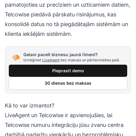
pamatojoties uz precīziem un uzticamiem datiem,
Telcowise piedāvā pārskatu risinājumus, kas
konsolidē datus no tā piegādātajām sistēmām un
klienta iekšējām sistēmām.
Gatavi pacelt biznesu jaunā līmenī?
Izmēģiniet
LiveAgent
bez maksas un pārliecinieties paši.
Pieprasīt demo
30 dienas bez maksas
Kā to var izmantot?
LiveAgent un Telcowise ir apvienojušies, lai
Telcowise numuru integrāciju jūsu zvanu centra
darbībā padarītu vienkāršu un bezproblēmisku.