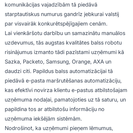
komunikācijas vajadzībām tā piedāvā
starptautiskus numurus gandrīz jebkurai valstij
par visvairāk konkurētspējīgajiem cenām.
Lai vienkāršotu darbību un samazinātu manuālos
uzdevumus, tās augstas kvalitātes balss robotu
risinājumus izmanto tādi pazīstami uzņēmumi kā
Sazka, Packeto, Samsung, Orange, AXA un
daudzi citi. Papildus balss automatizācijai tā
piedāvā e-pasta maršrutēšanas automatizāciju,
kas efektīvi novirza klientu e-pastus atbilstošajam
uzņēmuma nodaļai, pamatojoties uz tā saturu, un
papildina tos ar atbilstošu informāciju no
uzņēmuma iekšējām sistēmām.
Nodrošinot, ka uzņēmumi pieņem lēmumus,