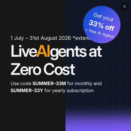
Get your
33% off
+ free AI Agent
1 July – 31st August 2026 *extended
Live
AI
gents at
Zero Cost
Use code
SUMMER-33M
for monthly and
SUMMER-33Y
for yearly subscription