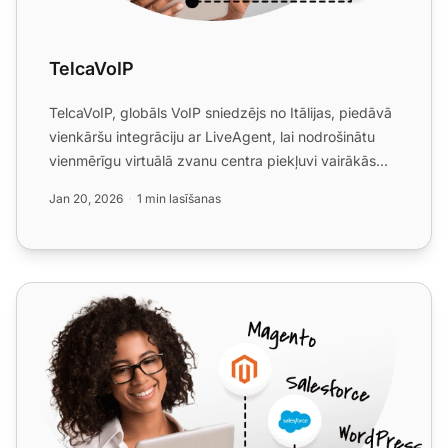
TelcaVoIP
TelcaVoIP, globāls VoIP sniedzējs no Itālijas, piedāvā
vienkāršu integrāciju ar LiveAgent, lai nodrošinātu
vienmērīgu virtuālā zvanu centra piekļuvi vairākās
ie...
Jan 20, 2026
1 min lasīšanas
Placetel