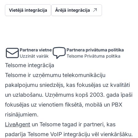
Vietējā integrācija
Ārējā integrācija
Partnera vietne
Partnera privātuma politika
Uzzināt vairāk
Telsome Privātuma politika
Telsome integrācija
Telsome ir uzņēmumu telekomunikāciju
pakalpojumu sniedzējs, kas fokusējas uz kvalitāti
un uzlabošanu. Uzņēmums kopš 2003. gada īpaši
fokusējas uz vienotiem fiksētā, mobilā un PBX
risinājumiem.
LiveAgent
un Telsome tagad ir partneri, kas
padarīja Telsome VoIP integrāciju vēl vienkāršāku.