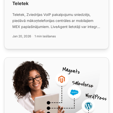
Teletek
Teletek, Zviedrijas VoIP pakalpojumu sniedzējs,
piedāvā mākoņtelefonijas centrāles ar mobilajiem
MEX paplašinājumiem. LiveAgent lietotāji var integrēt
Teletek b...
Jan 20, 2026
1 min lasīšanas
TelcaVoIP