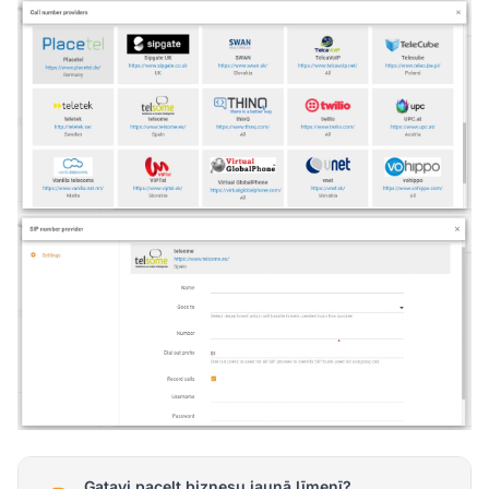
Gatavi pacelt biznesu jaunā līmenī?