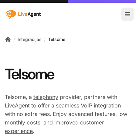
:site.title
Atvē
/
/
Integrācijas
Telsome
Home
Telsome
Telsome, a
telephony
provider, partners with
LiveAgent to offer a seamless VoIP integration
with no extra fees. Enjoy advanced features, low
monthly costs, and improved
customer
experience
.