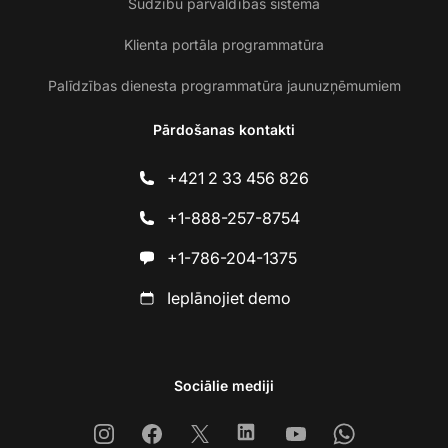
Sūdzību pārvaldības sistēma
Klienta portāla programmatūra
Palīdzības dienesta programmatūra jaunuzņēmumiem
Pārdošanas kontakti
+421 2 33 456 826
+1-888-257-8754
+1-786-204-1375
Ieplānojiet demo
Sociālie mediji
Instagram
Facebook
X
Linkedin
Youtube
Whatsapp