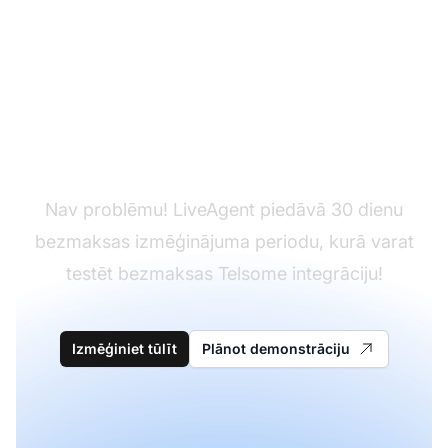
Vēl nav LiveAgent?
Nav problēmu! LiveAgent piedāvā 30 dienu
bezmaksas izmēģinājuma periodu, kurā varat
testēt bezmaksas Telsome integrāciju!
Izmēģiniet tūlīt
Plānot demonstrāciju