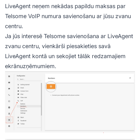
LiveAgent neņem nekādas papildu maksas par
Telsome VoIP numura savienošanu ar jūsu zvanu
centru.
Ja jūs interesē Telsome savienošana ar LiveAgent
zvanu centru, vienkārši piesakieties savā
LiveAgent kontā un sekojiet tālāk redzamajiem
ekrānuzņēmumiem.