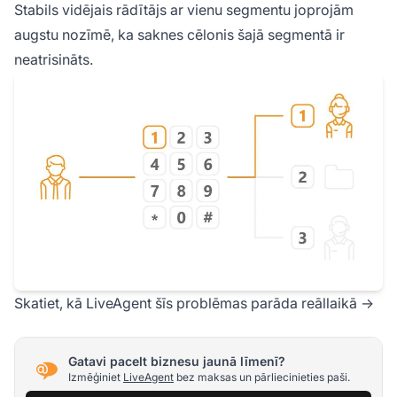
Stabils vidējais rādītājs ar vienu segmentu joprojām
augstu nozīmē, ka saknes cēlonis šajā segmentā ir
neatrisināts.
Skatiet, kā LiveAgent šīs problēmas parāda reāllaikā →
Gatavi pacelt biznesu jaunā līmenī?
Izmēģiniet
LiveAgent
bez maksas un pārliecinieties paši.