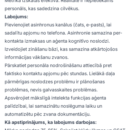
Metrika izskatās efektīva. Realitāte ir nepietiekams
personāls, kas sadedzina cilvēkus.
Labojums:
Pievienojiet asinhronus kanālus (čats, e-pasts), lai
sadalītu apjomu no telefona. Asinhronie samazina per-
kontakta izmaksas un aģenta kognitīvo noslodzi.
Izveidojiet zināšanu bāzi, kas samazina atkārtojošos
informācijas vākšanu zvanos.
Pārskatiet personāla nodrošināšanu attiecībā pret
faktisko kontaktu apjomu pēc stundas. Lielākā daļa
pārmērīgas noslodzes problēmu ir plānošanas
problēmas, nevis galvasskaites problēmas.
Apsvērojiet mākslīgā intelekta funkcijas aģenta
palīdzībai, lai samazinātu noslēguma laiku un
automatizētu pēc zvana dokumentāciju.
Kā apstiprinājums, ka labojums darbojas: