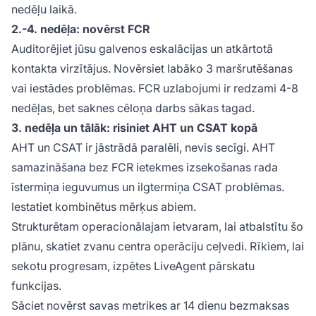
nedēļu laikā.
2.-4. nedēļa: novērst FCR
Auditorējiet jūsu galvenos eskalācijas un atkārtotā
kontakta virzītājus. Novērsiet labāko 3 maršrutēšanas
vai iestādes problēmas. FCR uzlabojumi ir redzami 4-8
nedēļas, bet saknes cēloņa darbs sākas tagad.
3. nedēļa un tālāk: risiniet AHT un CSAT kopā
AHT un CSAT ir jāstrādā paralēli, nevis secīgi. AHT
samazināšana bez FCR ietekmes izsekošanas rada
īstermiņa ieguvumus un ilgtermiņa CSAT problēmas.
Iestatiet kombinētus mērķus abiem.
Strukturētam operacionālajam ietvaram, lai atbalstītu šo
plānu, skatiet zvanu centra operāciju ceļvedi. Rīkiem, lai
sekotu progresam, izpētes LiveAgent pārskatu
funkcijas.
Sāciet novērst savas metrikes ar 14 dienu bezmaksas