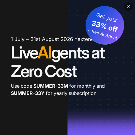
Get your
33% off
+ free AI Agent
1 July – 31st August 2026 *extended
Live
AI
gents at
Zero Cost
Use code
SUMMER-33M
for monthly and
SUMMER-33Y
for yearly subscription