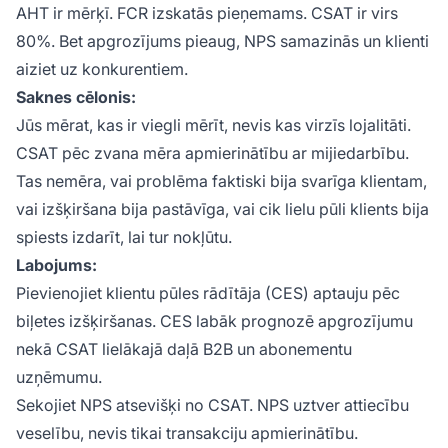
AHT ir mērķī. FCR izskatās pieņemams. CSAT ir virs
80%. Bet apgrozījums pieaug, NPS samazinās un klienti
aiziet uz konkurentiem.
Saknes cēlonis:
Jūs mērat, kas ir viegli mērīt, nevis kas virzīs lojalitāti.
CSAT pēc zvana mēra apmierinātību ar mijiedarbību.
Tas nemēra, vai problēma faktiski bija svarīga klientam,
vai izšķiršana bija pastāvīga, vai cik lielu pūli klients bija
spiests izdarīt, lai tur nokļūtu.
Labojums:
Pievienojiet klientu pūles rādītāja (CES) aptauju pēc
biļetes izšķiršanas. CES labāk prognozē apgrozījumu
nekā CSAT lielākajā daļā B2B un abonementu
uzņēmumu.
Sekojiet NPS atsevišķi no CSAT. NPS uztver attiecību
veselību, nevis tikai transakciju apmierinātību.