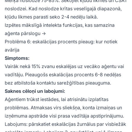
Mērķa noslodze 75-85%. Sekojiet kļūdu likmes un CSAT
noslodzei. Kad noslodze krītas veselīgajā diapazonā,
kļūdu likmes parasti seko 2-4 nedēļu laikā.
Izpētes mākslīgā intelekta funkcijas, kas samazina
aģenta pārslogu →
Problēma 6: eskalācijas procents pieaug: kur notiek
avārija
Simptoms:
Vairāk nekā 15% zvanu eskalējas uz vecāko aģentu vai
vadītāju. Pieaugošs eskalācijas procents 6-8 nedēļas
bez atbilstoša kontaktu sarežģītības pieauguma.
Saknes cēloņi un labojumi:
Aģentiem trūkst iestādes, lai atrisinātu izplatītas
problēmas. Atmaksas virs sliekšņa, konta izmaiņas un
izņēmuma apstrāde visi prasa vadītāja apstiprinājumu.
Labojums: pārskatiet eskalācijas žurnālus par visbiežāk