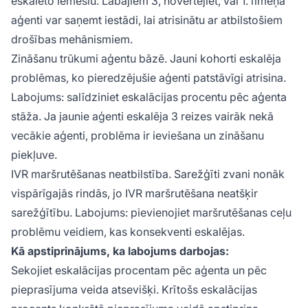
eskalēto iemeslu. Labajiem 3, novērtējiet, vai 1. līmeņa
aģenti var saņemt iestādi, lai atrisinātu ar atbilstošiem
drošības mehānismiem.
Zināšanu trūkumi aģentu bāzē. Jauni kohorti eskalēja
problēmas, ko pieredzējušie aģenti patstāvīgi atrisina.
Labojums: salīdziniet eskalācijas procentu pēc aģenta
stāža. Ja jaunie aģenti eskalēja 3 reizes vairāk nekā
vecākie aģenti, problēma ir ieviešana un zināšanu
piekļuve.
IVR maršrutēšanas neatbilstība. Sarežģīti zvani nonāk
vispārīgajās rindās, jo IVR maršrutēšana neatšķir
sarežģītību. Labojums: pievienojiet maršrutēšanas ceļu
problēmu veidiem, kas konsekventi eskalējas.
Kā apstiprinājums, ka labojums darbojas:
Sekojiet eskalācijas procentam pēc aģenta un pēc
pieprasījuma veida atsevišķi. Krītošs eskalācijas