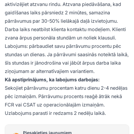
aktivizējiet atzvanu rindu. Atzvana piedāvāšana, kad
gaidīšanas laiks pārsniedz 2 minūtes, samazina
pārrāvumus par 30-50% lielākajā daļā izvietojumu.
Darba laiks neatbilst klienta kontaktu modeļiem. Klienti
zvana ārpus personāla stundām un noliek klausuli.
Labojums: pārbaudiet savu pārrāvumu procentu pēc
stundas un dienas. Ja pārrāvumi saasinās noteiktā laikā,
šīs stundas ir jānodrošina vai jābūt ārpus darba laika
ziņojumam ar alternatīvajiem variantiem.
Kā apstiprinājums, ka labojums darbojas:
Sekojiet pārrāvumu procentam katru dienu 2-4 nedēļas
pēc izmaiņām. Pārrāvumu procents reaģē ātrāk nekā
FCR vai CSAT uz operacionālajām izmaiņām.
Uzlabojums parasti ir redzams 2 nedēļu laikā.
Piesakieties jaunumiem