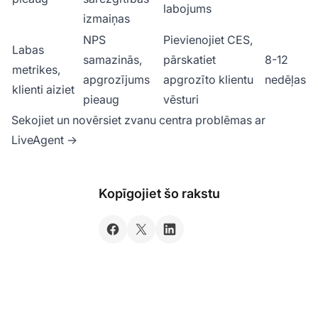
labojums
izmaiņas
NPS
Pievienojiet CES,
Labas
samazinās,
pārskatiet
8-12
metrikes,
apgrozījums
apgrozīto klientu
nedēļas
klienti aiziet
pieaug
vēsturi
Sekojiet un novērsiet zvanu centra problēmas ar
LiveAgent →
Kopīgojiet šo rakstu