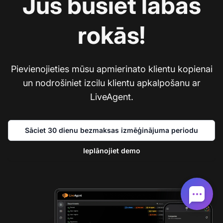
Jūs būsiet labās
rokās!
Pievienojieties mūsu apmierinato klientu kopienai
un nodrošiniet izcilu klientu apkalpošanu ar
LiveAgent.
Sāciet 30 dienu bezmaksas izmēģinājuma periodu
Ieplānojiet demo