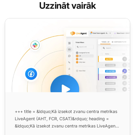
Uzzināt vairāk
+++ title = &ldquo;Kā izsekot zvanu centra metrikas
LiveAgent (AHT, FCR, CSAT)&rdquo; heading =
&ldquo;Kā izsekot zvanu centra metrikas LiveAgent:
AHT, FCR, CSA...