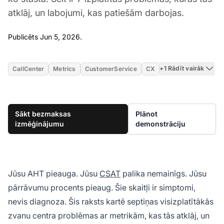
atklāj, un labojumi, kas patiešām darbojas.
Jun 5, 2026
Publicēts Jun 5, 2026.
+1 Rādīt vairāk
CallCenter
Metrics
CustomerService
CX
Sākt bezmaksas
Plānot
izmēģinājumu
demonstrāciju
Jūsu AHT pieauga. Jūsu
CSAT
palika nemainīgs. Jūsu
pārrāvumu procents pieaug. Šie skaitļi ir simptomi,
nevis diagnoza. Šis raksts kartē septiņas visizplatītākās
zvanu centra problēmas ar metrikām, kas tās atklāj, un