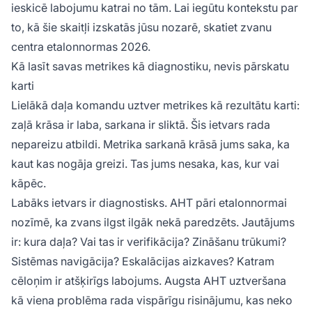
ieskicē labojumu katrai no tām. Lai iegūtu kontekstu par
to, kā šie skaitļi izskatās jūsu nozarē, skatiet zvanu
centra etalonnormas 2026.
Kā lasīt savas metrikes kā diagnostiku, nevis pārskatu
karti
Lielākā daļa komandu uztver metrikes kā rezultātu karti:
zaļā krāsa ir laba, sarkana ir sliktā. Šis ietvars rada
nepareizu atbildi. Metrika sarkanā krāsā jums saka, ka
kaut kas nogāja greizi. Tas jums nesaka, kas, kur vai
kāpēc.
Labāks ietvars ir diagnostisks. AHT pāri etalonnormai
nozīmē, ka zvans ilgst ilgāk nekā paredzēts. Jautājums
ir: kura daļa? Vai tas ir verifikācija? Zināšanu trūkumi?
Sistēmas navigācija? Eskalācijas aizkaves? Katram
cēloņim ir atšķirīgs labojums. Augsta AHT uztveršana
kā viena problēma rada vispārīgu risinājumu, kas neko