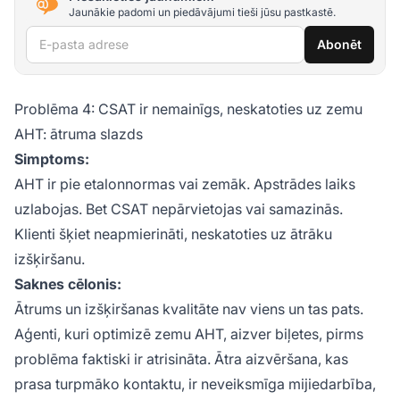
Jaunākie padomi un piedāvājumi tieši jūsu pastkastē.
E-pasta adrese
Abonēt
Problēma 4: CSAT ir nemainīgs, neskatoties uz zemu
AHT: ātruma slazds
Simptoms:
AHT ir pie etalonnormas vai zemāk. Apstrādes laiks
uzlabojas. Bet CSAT nepārvietojas vai samazinās.
Klienti šķiet neapmierināti, neskatoties uz ātrāku
izšķiršanu.
Saknes cēlonis:
Ātrums un izšķiršanas kvalitāte nav viens un tas pats.
Aģenti, kuri optimizē zemu AHT, aizver biļetes, pirms
problēma faktiski ir atrisināta. Ātra aizvēršana, kas
prasa turpmāko kontaktu, ir neveiksmīga mijiedarbība,