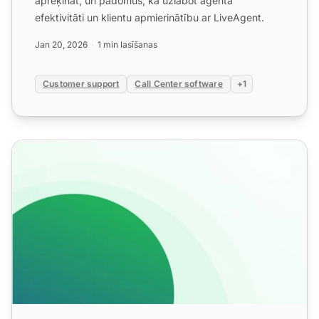
aprēķināt, un padomus, kā uzlabot aģenta
efektivitāti un klientu apmierinātību ar LiveAgent.
Jan 20, 2026
1 min lasīšanas
Customer support
Call Center software
+1
Zvanu centra audita kontrolsaraksts