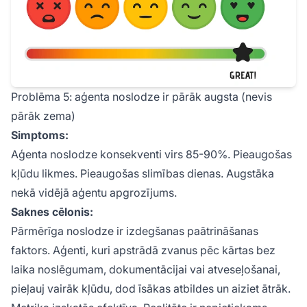
Problēma 5: aģenta noslodze ir pārāk augsta (nevis
pārāk zema)
Simptoms:
Aģenta noslodze konsekventi virs 85-90%. Pieaugošas
kļūdu likmes. Pieaugošas slimības dienas. Augstāka
nekā vidējā aģentu apgrozījums.
Saknes cēlonis:
Pārmērīga noslodze ir izdegšanas paātrināšanas
faktors. Aģenti, kuri apstrādā zvanus pēc kārtas bez
laika noslēgumam, dokumentācijai vai atveseļošanai,
pieļauj vairāk kļūdu, dod īsākas atbildes un aiziet ātrāk.