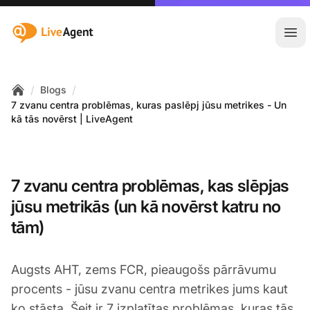
:site.title
Atvē
/
/
Blogs
Home
7 zvanu centra problēmas, kuras paslēpj jūsu metrikes - Un
kā tās novērst | LiveAgent
7 zvanu centra problēmas, kas slēpjas
jūsu metrikās (un kā novērst katru no
tām)
Augsts AHT, zems FCR, pieaugošs pārrāvumu
procents - jūsu zvanu centra metrikes jums kaut
ko stāsta. Šeit ir 7 izplatītas problēmas, kuras tās