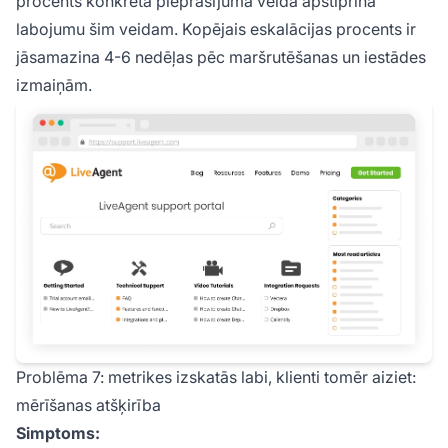
procents konkrētā pieprasījuma veidā apstiprina
labojumu šim veidam. Kopējais eskalācijas procents ir
jāsamazina 4-6 nedēļas pēc maršrutēšanas un iestādes
izmaiņām.
Problēma 7: metrikes izskatās labi, klienti tomēr aiziet:
mērīšanas atšķirība
Simptoms: