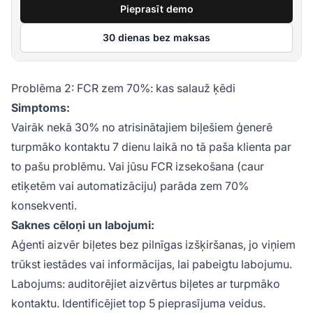
Pieprasīt demo
30 dienas bez maksas
Problēma 2: FCR zem 70%: kas salauž ķēdi
Simptoms:
Vairāk nekā 30% no atrisinātajiem biļešiem ģenerē
turpmāko kontaktu 7 dienu laikā no tā paša klienta par
to pašu problēmu. Vai jūsu FCR izsekošana (caur
etiķetēm vai automatizāciju) parāda zem 70%
konsekventi.
Saknes cēloņi un labojumi:
Aģenti aizvēr biļetes bez pilnīgas izšķiršanas, jo viņiem
trūkst iestādes vai informācijas, lai pabeigtu labojumu.
Labojums: auditorējiet aizvērtus biļetes ar turpmāko
kontaktu. Identificējiet top 5 pieprasījuma veidus.