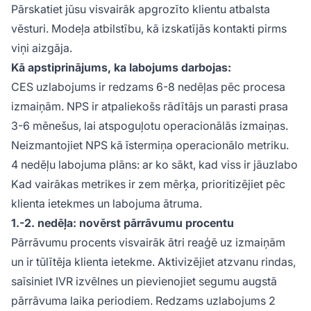
Pārskatiet jūsu visvairāk apgrozīto klientu atbalsta
vēsturi. Modeļa atbilstību, kā izskatījās kontakti pirms
viņi aizgāja.
Kā apstiprinājums, ka labojums darbojas:
CES uzlabojums ir redzams 6-8 nedēļas pēc procesa
izmaiņām. NPS ir atpaliekošs rādītājs un parasti prasa
3-6 mēnešus, lai atspoguļotu operacionālās izmaiņas.
Neizmantojiet NPS kā īstermiņa operacionālo metriku.
4 nedēļu labojuma plāns: ar ko sākt, kad viss ir jāuzlabo
Kad vairākas metrikes ir zem mērķa, prioritizējiet pēc
klienta ietekmes un labojuma ātruma.
1.-2. nedēļa: novērst pārrāvumu procentu
Pārrāvumu procents visvairāk ātri reaģē uz izmaiņām
un ir tūlītēja klienta ietekme. Aktivizējiet atzvanu rindas,
saīsiniet IVR izvēlnes un pievienojiet segumu augstā
pārrāvuma laika periodiem. Redzams uzlabojums 2