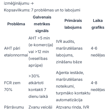
izmēģinājumu →
Kopsavilkums: 7 problēmas un to labojumi
Galvenais
Primārais
Laika
Problēma
metrikes
labojums
grafiks
signāls
AHT >5 min
IVR audits,
(e-komercija)
AHT pāri
maršrutēšanas
4-6
vai >12 min
etalonnormai
labojums,
nedēļas
(veselības
zināšanu bāze
aprūpe)
Aģenta iestāde,
>30%
maršrutēšanas
FCR zem
atkārtoti
4-8
noteikumi,
70%
kontakti 7
nedēļas
turpmāko kontaktu
dienu laikā
automatizācija
Pārrāvumu
Zvanu veicēji
Atzvanu rinda, IVR