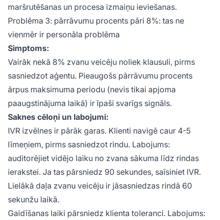
maršrutēšanas un procesa izmaiņu ieviešanas.
Problēma 3: pārrāvumu procents pāri 8%: tas ne
vienmēr ir personāla problēma
Simptoms:
Vairāk nekā 8% zvanu veicēju noliek klausuli, pirms
sasniedzot aģentu. Pieaugošs pārrāvumu procents
ārpus maksimuma periodu (nevis tikai apjoma
paaugstinājuma laikā) ir īpaši svarīgs signāls.
Saknes cēloņi un labojumi:
IVR izvēlnes ir pārāk garas. Klienti navigē caur 4-5
līmeņiem, pirms sasniedzot rindu. Labojums:
auditorējiet vidējo laiku no zvana sākuma līdz rindas
ierakstei. Ja tas pārsniedz 90 sekundes, saīsiniet IVR.
Lielākā daļa zvanu veicēju ir jāsasniedzas rindā 60
sekunžu laikā.
Gaidīšanas laiki pārsniedz klienta toleranci. Labojums: