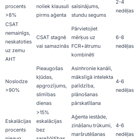
2-4
procents
noliek klausuli
saīsinājums,
nedēļas
>8%
pirms aģenta
stundu segums
CSAT
Pārvietojiet
nemainīgs,
CSAT stagnē
mērķus uz
6-8
neskatoties
vai samazinās
FCR+ātrumu
nedēļas
uz zemu
kombinēti
AHT
Pieaugošas
Asinhronie kanāli,
kļūdas,
mākslīgā intelekta
Noslodze
4-6
apgrozījums,
palīdzība,
>90%
nedēļas
slimības
plānošanas
dienas
pārskatīšana
>15%
Aģenta iestāde,
Eskalācijas
eskalācijas
zināšanu trūkumi,
4-6
procents
bez
maršrutēšanas
nedēļas
pieaug
sarežģītības