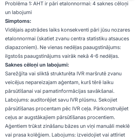
Problēma 1: AHT ir pāri etalonnormai: 4 saknes cēloņi
un labojumi
Simptoms:
Vidējais apstrādes laiks konsekventi pāri jūsu nozares
etalonnormai (skatiet zvanu centra statistiku atsauces
diapazoniem). Ne vienas nedēļas paaugstinājums:
ilgstošs paaugstinājums vairāk nekā 4-6 nedēļas.
Saknes cēloņi un labojumi:
Sarežģīta vai sliktā strukturēta IVR maršrutē zvanu
veicējus nepareizajam aģentam, kurš tērē laiku
pārsūtīšanai vai pamatinformācijas savākšanai.
Labojums: auditorējiet savu IVR plūsmu. Sekojiet
pārsūtīšanas procentam pēc IVR ceļa. Pārkonstruējiet
ceļus ar augstākajiem pārsūtīšanas procentiem.
Aģentiem trūkst zināšanu bāzes un viņi manuāli meklē
vai prasa kolēģiem. Labojums: izveidojiet vai attīriet