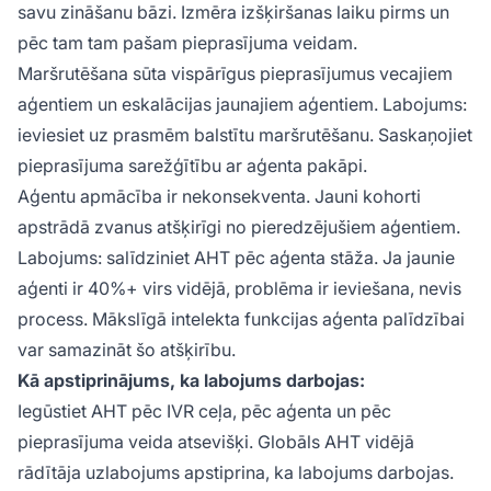
savu zināšanu bāzi. Izmēra izšķiršanas laiku pirms un
pēc tam tam pašam pieprasījuma veidam.
Maršrutēšana sūta vispārīgus pieprasījumus vecajiem
aģentiem un eskalācijas jaunajiem aģentiem. Labojums:
ieviesiet uz prasmēm balstītu maršrutēšanu. Saskaņojiet
pieprasījuma sarežģītību ar aģenta pakāpi.
Aģentu apmācība ir nekonsekventa. Jauni kohorti
apstrādā zvanus atšķirīgi no pieredzējušiem aģentiem.
Labojums: salīdziniet AHT pēc aģenta stāža. Ja jaunie
aģenti ir 40%+ virs vidējā, problēma ir ieviešana, nevis
process. Mākslīgā intelekta funkcijas aģenta palīdzībai
var samazināt šo atšķirību.
Kā apstiprinājums, ka labojums darbojas:
Iegūstiet AHT pēc IVR ceļa, pēc aģenta un pēc
pieprasījuma veida atsevišķi. Globāls AHT vidējā
rādītāja uzlabojums apstiprina, ka labojums darbojas.