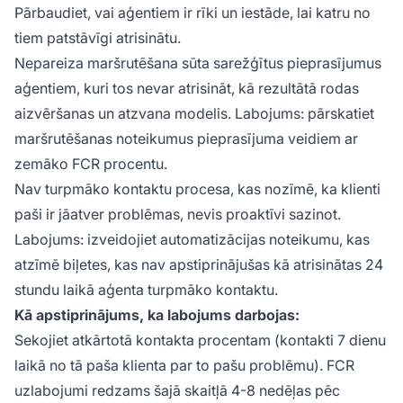
Pārbaudiet, vai aģentiem ir rīki un iestāde, lai katru no
tiem patstāvīgi atrisinātu.
Nepareiza maršrutēšana sūta sarežģītus pieprasījumus
aģentiem, kuri tos nevar atrisināt, kā rezultātā rodas
aizvēršanas un atzvana modelis. Labojums: pārskatiet
maršrutēšanas noteikumus pieprasījuma veidiem ar
zemāko FCR procentu.
Nav turpmāko kontaktu procesa, kas nozīmē, ka klienti
paši ir jāatver problēmas, nevis proaktīvi sazinot.
Labojums: izveidojiet automatizācijas noteikumu, kas
atzīmē biļetes, kas nav apstiprinājušas kā atrisinātas 24
stundu laikā aģenta turpmāko kontaktu.
Kā apstiprinājums, ka labojums darbojas:
Sekojiet atkārtotā kontakta procentam (kontakti 7 dienu
laikā no tā paša klienta par to pašu problēmu). FCR
uzlabojumi redzams šajā skaitļā 4-8 nedēļas pēc