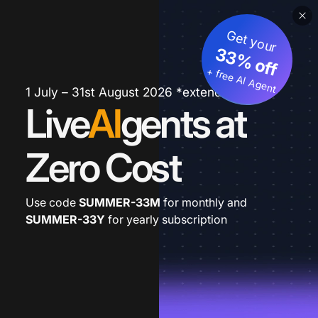
Get your
33% off
+ free AI Agent
1 July – 31st August 2026 *extended
Live
AI
gents at
Zero Cost
Use code
SUMMER-33M
for monthly and
SUMMER-33Y
for yearly subscription