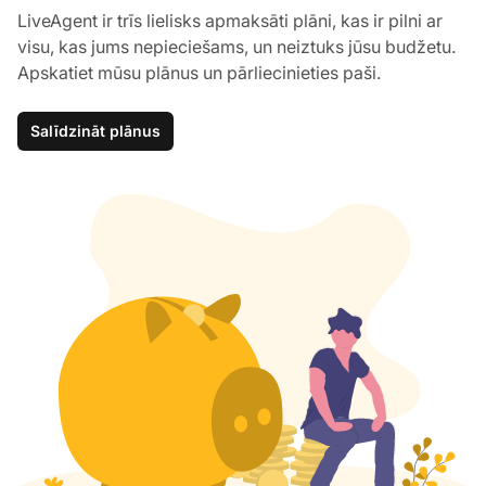
LiveAgent ir trīs lielisks apmaksāti plāni, kas ir pilni ar
visu, kas jums nepieciešams, un neiztuks jūsu budžetu.
Apskatiet mūsu plānus un pārliecinieties paši.
Salīdzināt plānus