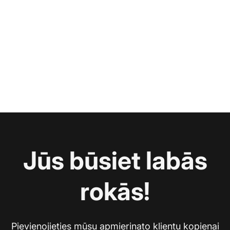
Jūs būsiet labās
rokās!
Pievienojieties mūsu apmierinato klientu kopienai