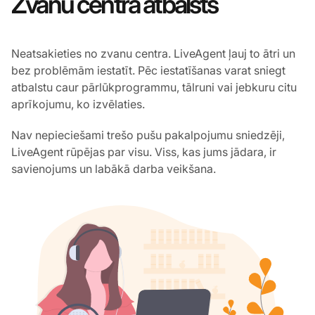
Zvanu centra atbalsts
Neatsakieties no zvanu centra. LiveAgent ļauj to ātri un
bez problēmām iestatīt. Pēc iestatīšanas varat sniegt
atbalstu caur pārlūkprogrammu, tālruni vai jebkuru citu
aprīkojumu, ko izvēlaties.
Nav nepieciešami trešo pušu pakalpojumu sniedzēji,
LiveAgent rūpējas par visu. Viss, kas jums jādara, ir
savienojums un labākā darba veikšana.