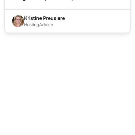
Kristīne Preuslere
HostingAdvice
Līderis palīdzības