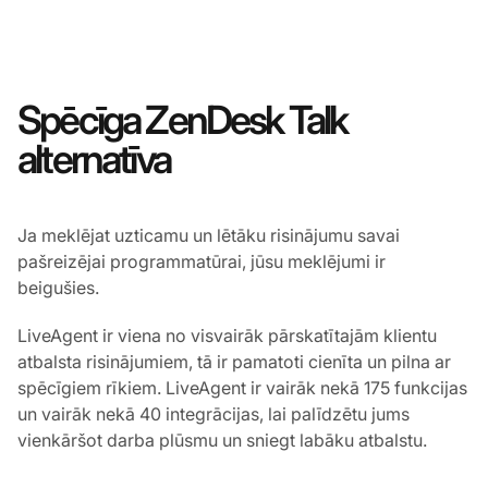
Spēcīga ZenDesk Talk
alternatīva
Ja meklējat uzticamu un lētāku risinājumu savai
pašreizējai programmatūrai, jūsu meklējumi ir
beigušies.
LiveAgent ir viena no visvairāk pārskatītajām klientu
atbalsta risinājumiem, tā ir pamatoti cienīta un pilna ar
spēcīgiem rīkiem. LiveAgent ir vairāk nekā 175 funkcijas
un vairāk nekā 40 integrācijas, lai palīdzētu jums
vienkāršot darba plūsmu un sniegt labāku atbalstu.