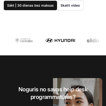
Sākt | 30 dienas bez maksas
Skatīt video
Noguris no savas help desk
programmatūras?