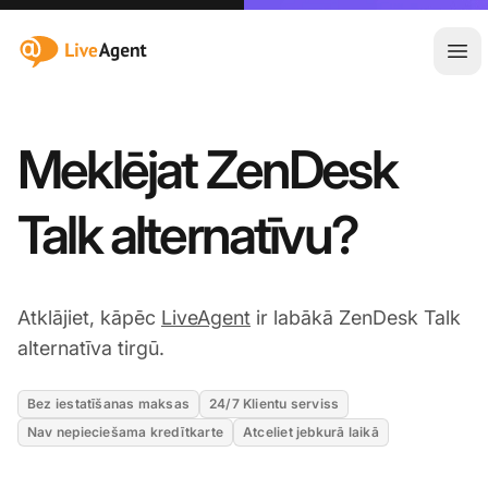
:site.title
Atvē
Meklējat ZenDesk
Talk alternatīvu?
Atklājiet, kāpēc
LiveAgent
ir labākā ZenDesk Talk
alternatīva tirgū.
Bez iestatīšanas maksas
24/7 Klientu serviss
Nav nepieciešama kredītkarte
Atceliet jebkurā laikā