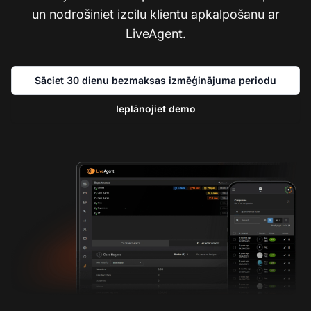
un nodrošiniet izcilu klientu apkalpošanu ar
LiveAgent.
Sāciet 30 dienu bezmaksas izmēģinājuma periodu
Ieplānojiet demo