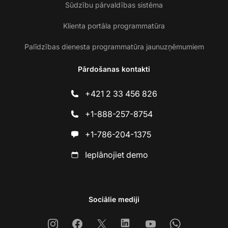
Sūdzību pārvaldības sistēma
Klienta portāla programmatūra
Palīdzības dienesta programmatūra jaunuzņēmumiem
Pārdošanas kontakti
+421 2 33 456 826
+1-888-257-8754
+1-786-204-1375
Ieplānojiet demo
Sociālie mediji
Instagram
Facebook
X
Linkedin
Youtube
Whatsapp