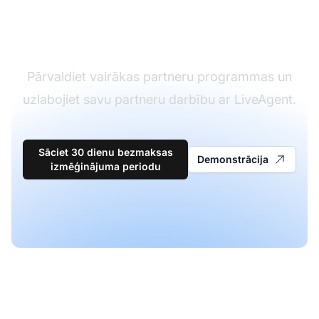
dienesta
programmātūrā
Pārvaldiet vairākas partneru programmas un
uzlabojiet savu partneru darbību ar LiveAgent.
Sāciet 30 dienu bezmaksas
Demonstrācija
izmēģinājuma periodu