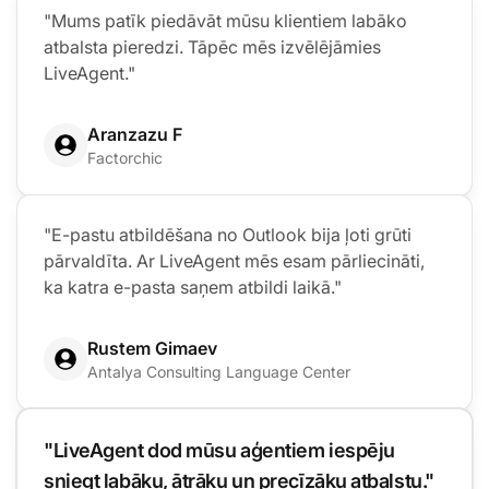
"Mums patīk piedāvāt mūsu klientiem labāko
atbalsta pieredzi. Tāpēc mēs izvēlējāmies
LiveAgent."
Aranzazu F
Factorchic
"E-pastu atbildēšana no Outlook bija ļoti grūti
pārvaldīta. Ar LiveAgent mēs esam pārliecināti,
ka katra e-pasta saņem atbildi laikā."
Rustem Gimaev
Antalya Consulting Language Center
"LiveAgent dod mūsu aģentiem iespēju
sniegt labāku, ātrāku un precīzāku atbalstu."