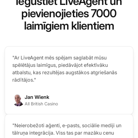
Iegūstiet LiveAgent un
pievienojieties 7000
laimīgiem klientiem
"Ar LiveAgent mēs spējam saglabāt mūsu
spēlētājus laimīgus, piedāvājot efektīvāku
atbalstu, kas rezultējas augstākos atgriešanās
rādītājos."
Jan Wienk
All British Casino
"Neierobežoti aģenti, e-pasts, sociālie mediji un
tālruņa integrācija. Viss tas par mazāku cenu