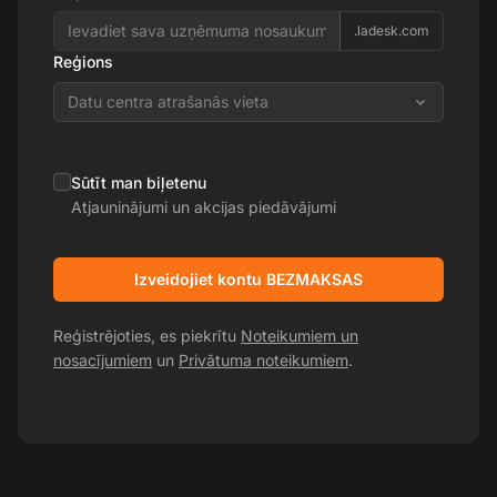
.ladesk.com
Reģions
Datu centra atrašanās vieta
Sūtīt man biļetenu
Atjauninājumi un akcijas piedāvājumi
Izveidojiet kontu BEZMAKSAS
Reģistrējoties, es piekrītu
Noteikumiem un
nosacījumiem
un
Privātuma noteikumiem
.