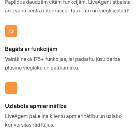
Papildus daudzām citām funkcijām, LiveAgent atbalsta
arī zvanu centra integrāciju. Tas ir ātri un viegli iestatīt!
Bagāts ar funkcijām
Vairāk nekā 175+ funkcijas, lai padarītu jūsu darba
plūsmu vieglāku un patīkamāku.
Uzlabota apmierinātība
LiveAgent palielina klientu apmierinātību un uzlabo
konversijas rādītājus.