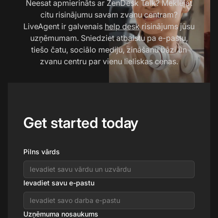
Neesat apmierināts ar ZenDesk Talk? Meklējat
citu risinājumu savam zvanu centram?
LiveAgent ir galvenais
help desk
risinājums jūsu
uzņēmumam. Sniedziet atbalstu pa e-pastu,
tiešo čatu, sociālo mediju, zināšanu bāzi un
zvanu centru par vienu lieliskas cenas.
Get started today
Pilns vārds
Ievadiet savu e-pastu
Uzņēmuma nosaukums