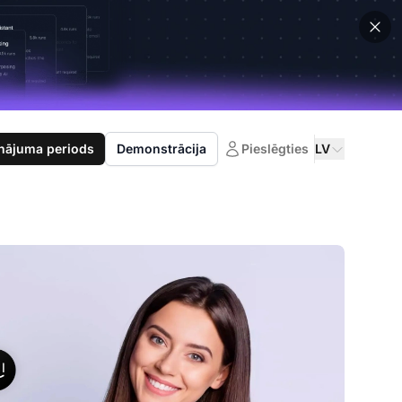
nājuma periods
Demonstrācija
Pieslēgties
LV