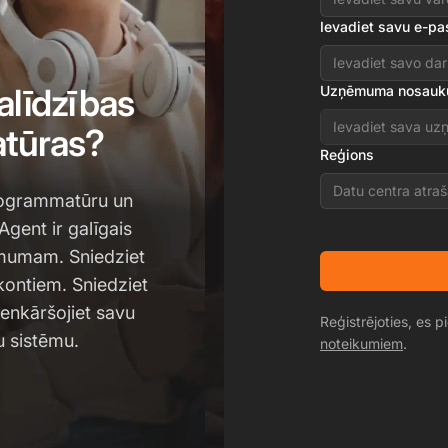
Ievadiet savu e-pa
alīdzības
Uzņēmuma nosau
tūras?
Reģions
Datu centra atraš
programmatūru un
Agent ir galīgais
ņēmumam. Sniedziet
kontiem. Sniedziet
ienkāršojiet savu
Reģistrējoties, es p
u sistēmu.
noteikumiem
.