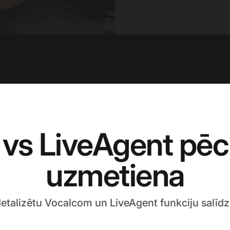
vs LiveAgent pēc
uzmetiena
detalizētu Vocalcom un LiveAgent funkciju salīd