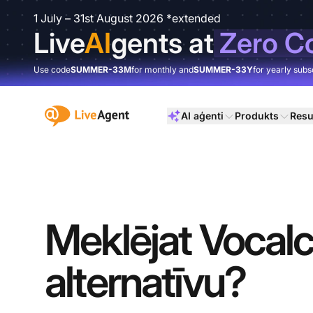
1 July – 31st August 2026 *extended
Live
AI
gents at
Zero C
Use code
SUMMER-33M
for monthly and
SUMMER-33Y
for yearly subs
:site.title
AI aģenti
Produkts
Resu
Meklējat Vocal
alternatīvu?