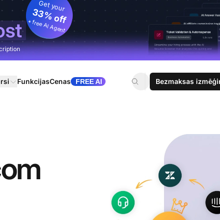
Get your
33% off
+ free AI Agent
ost
cription
rsi
Funkcijas
Cenas
Bezmaksas izmēģi
FREE AI
com