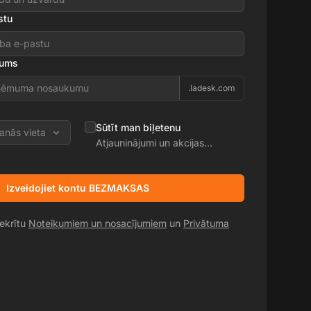
stu
kums
.ladesk.com
Sūtīt man biļetenu
anās vieta
Atjauninājumi un akcijas
piedāvājumi
Izveidojiet kontu BEZMAKSAS
iekrītu
Noteikumiem un nosacījumiem
un
Privātuma