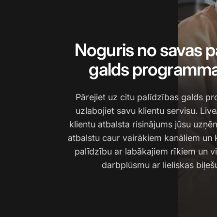
Noguris no savas p
galds programma
Pārejiet uz citu palīdzības galds 
uzlabojiet savu klientu servisu. Live
klientu atbalsta risinājums jūsu uz
atbalstu caur vairākiem kanāliem un 
palīdzību ar labākajiem rīkiem un v
darbplūsmu ar lieliskas biļeš