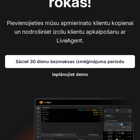
rokās!
Pievienojieties mūsu apmierinato klientu kopienai
un nodrošiniet izcilu klientu apkalpošanu ar
LiveAgent.
Sāciet 30 dienu bezmaksas izmēģinājuma periodu
Ieplānojiet demo