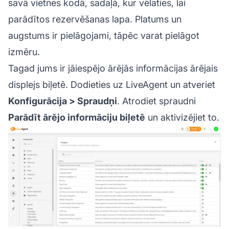
savā vietnes kodā, sadaļā, kur vēlaties, lai
parādītos rezervēšanas lapa. Platums un
augstums ir pielāgojami, tāpēc varat pielāgot
izmēru.
Tagad jums ir jāiespējo ārējās informācijas ārējais
displejs biļetē. Dodieties uz LiveAgent un atveriet
Konfigurācija > Spraudņi
. Atrodiet spraudni
Parādīt ārējo informāciju biļetē
un aktivizējiet to.