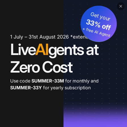
Get your
33% off
+ free AI Agent
1 July – 31st August 2026 *extended
Live
AI
gents at
Zero Cost
Use code
SUMMER-33M
for monthly and
SUMMER-33Y
for yearly subscription