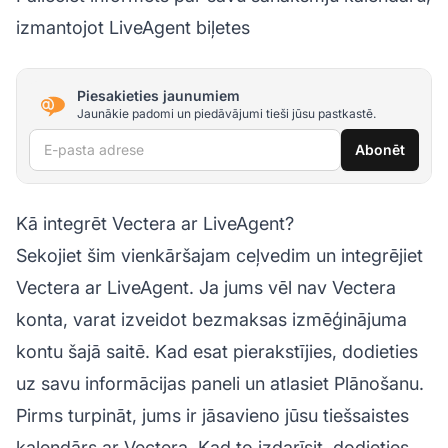
izmantojot LiveAgent biļetes
Piesakieties jaunumiem
Jaunākie padomi un piedāvājumi tieši jūsu pastkastē.
E-pasta adrese
Abonēt
Kā integrēt Vectera ar LiveAgent?
Sekojiet šim vienkāršajam ceļvedim un integrējiet
Vectera ar LiveAgent. Ja jums vēl nav Vectera
konta, varat izveidot bezmaksas izmēģinājuma
kontu šajā saitē. Kad esat pierakstījies, dodieties
uz savu informācijas paneli un atlasiet Plānošanu.
Pirms turpināt, jums ir jāsavieno jūsu tiešsaistes
kalendārs ar Vectera. Kad to izdarīsit, dodieties