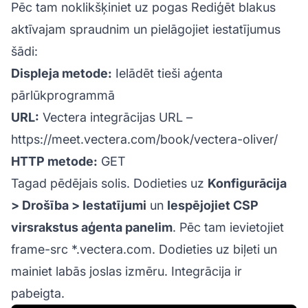
Pēc tam noklikšķiniet uz pogas Rediģēt blakus
aktīvajam spraudnim un pielāgojiet iestatījumus
šādi:
Displeja metode:
Ielādēt tieši aģenta
pārlūkprogrammā
URL:
Vectera integrācijas URL –
https://meet.vectera.com/book/vectera-oliver/
HTTP metode:
GET
Tagad pēdējais solis. Dodieties uz
Konfigurācija
> Drošība > Iestatījumi
un
Iespējojiet CSP
virsrakstus aģenta panelim
. Pēc tam ievietojiet
frame-src *.vectera.com. Dodieties uz biļeti un
mainiet labās joslas izmēru. Integrācija ir
pabeigta.