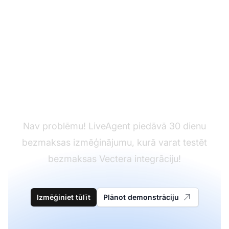
Vēl nav LiveAgent?
Nav problēmu! LiveAgent piedāvā 30 dienu
bezmaksas izmēģinājumu, kurā varat testēt
bezmaksas Vectera integrāciju!
Izmēģiniet tūlīt
Plānot demonstrāciju