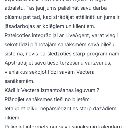
atbalstu. Tas ļauj jums palielināt savu darba
plūsmu pat tad, kad strādājat attālināti un jums ir
jāsadarbojas ar kolēģiem un klientiem.
Pateicoties integrācijai ar LiveAgent, varat viegli
sekot līdzi plānotajām sanāksmēm savā biļešu
sistēmā, nevis pārslēdzoties starp programmām.
Apstrādājiet savu tiešo tērzēšanu vai zvanus,
vienlaikus sekojot līdzi savām Vectera
sanāksmēm.
Kādi ir Vectera izmantošanas ieguvumi?
Plānojiet sanāksmes tieši no biļetēm
Ietaupiet laiku, nepārslēdzoties starp dažādiem
rīkiem
Palieciet informēts par savu sanāksmju kalendāru,