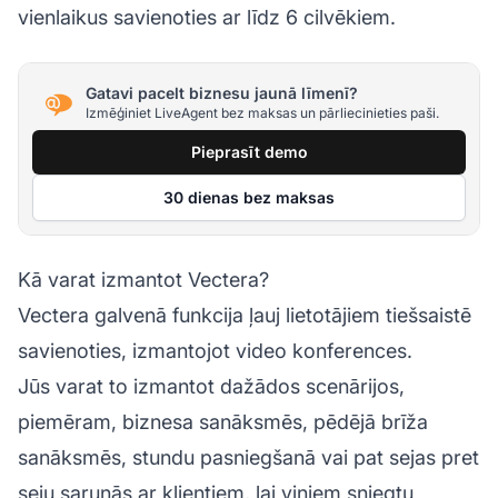
vienlaikus savienoties ar līdz 6 cilvēkiem.
Gatavi pacelt biznesu jaunā līmenī?
Izmēģiniet LiveAgent bez maksas un pārliecinieties paši.
Pieprasīt demo
30 dienas bez maksas
Kā varat izmantot Vectera?
Vectera galvenā funkcija ļauj lietotājiem tiešsaistē
savienoties, izmantojot video konferences.
Jūs varat to izmantot dažādos scenārijos,
piemēram, biznesa sanāksmēs, pēdējā brīža
sanāksmēs, stundu pasniegšanā vai pat sejas pret
seju sarunās ar klientiem, lai viņiem sniegtu