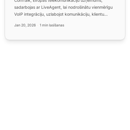
ComTalk, Eiropas telekomunikāciju uzņēmums,
sadarbojas ar LiveAgent, lai nodrošinātu vienmērīgu
VoIP integrāciju, uzlabojot komunikāciju, klientu
pieredzi un pi...
Jan 20, 2026
1 min lasīšanas