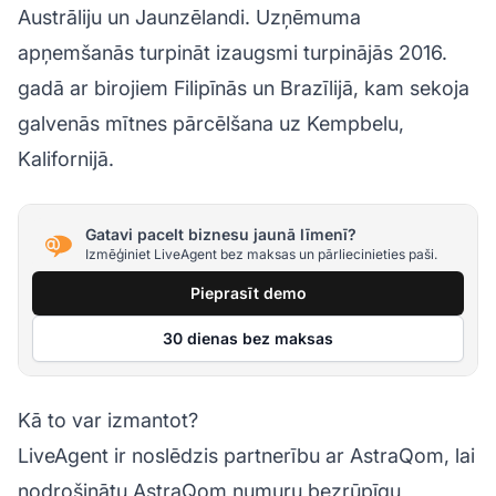
Austrāliju un Jaunzēlandi. Uzņēmuma
apņemšanās turpināt izaugsmi turpinājās 2016.
gadā ar birojiem Filipīnās un Brazīlijā, kam sekoja
galvenās mītnes pārcēlšana uz Kempbelu,
Kalifornijā.
Gatavi pacelt biznesu jaunā līmenī?
Izmēģiniet LiveAgent bez maksas un pārliecinieties paši.
Pieprasīt demo
30 dienas bez maksas
Kā to var izmantot?
LiveAgent ir noslēdzis partnerību ar AstraQom, lai
nodrošinātu AstraQom numuru bezrūpīgu