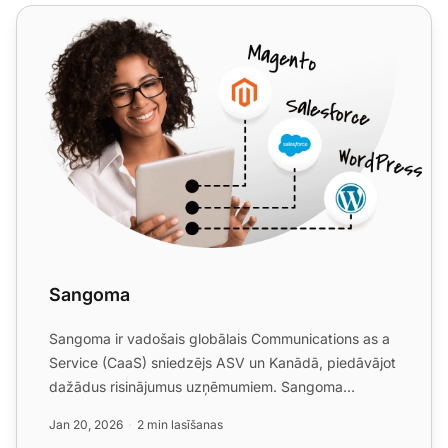
Sangoma
Sangoma
Sangoma ir vadošais globālais Communications as a
Service (CaaS) sniedzējs ASV un Kanādā, piedāvājot
dažādus risinājumus uzņēmumiem. Sangoma
integrēšana ar Live...
Jan 20, 2026
2 min lasīšanas