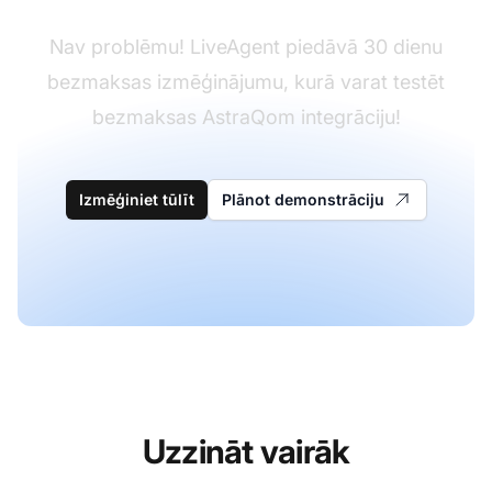
Nav problēmu! LiveAgent piedāvā 30 dienu
bezmaksas izmēģinājumu, kurā varat testēt
bezmaksas AstraQom integrāciju!
Izmēģiniet tūlīt
Plānot demonstrāciju
Uzzināt vairāk