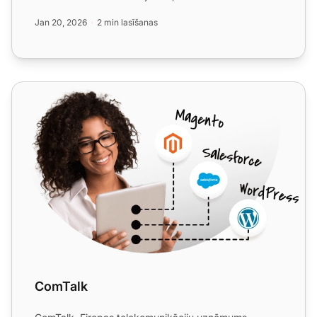
konfigurāciju un mē...
Jan 20, 2026
2 min lasīšanas
ComTalk
ComTalk