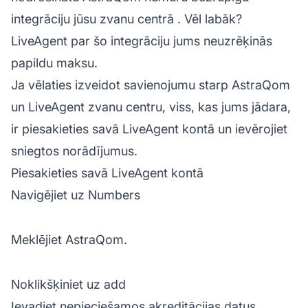
integrāciju jūsu
zvanu centrā
. Vēl labāk?
LiveAgent par šo integrāciju jums neuzrēķinās
papildu maksu.
Ja vēlaties izveidot savienojumu starp AstraQom
un LiveAgent zvanu centru, viss, kas jums jādara,
ir piesakieties savā
LiveAgent
kontā un ievērojiet
sniegtos norādījumus.
Piesakieties savā LiveAgent kontā
Navigējiet uz Numbers
Meklējiet AstraQom.
Noklikšķiniet uz add
Ievadiet nepieciešamos akreditācijas datus