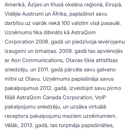
Amerikā, Āzijas un Klusā okeāna reģionā, Eiropā,
Vidējie Austrumi un Āfrika, paplašinot savu
darbību uz vairāk nekā 100 valstīm visā pasaulē.
Uzņēmums tika dibināts kā AstraQom
Corporation 2008. gadā un piedzīvoja ievērojamu
izaugsmi un izmaiņas. 2009. gadā tas apvienojās
ar Aon Communications, Otavas tīkla attīstības
sniedzēju, un 2011. gadā pārcēla savu galveno
mītni uz Otavu. Uzņēmums paplašināja savus
pakalpojumus 2012. gadā, izveidojot savu pirmo
filiāli AstraQom Canada Corporation, VoIP
pakalpojumu sniedzēju, un uzsāka virtuālā
receptora pakalpojumu maziem uzņēmumiem.
Vēlāk, 2013. gadā, tas turpināja paplašināties,