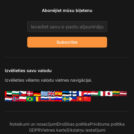
Abonējiet mūsu biļetenu
Email address
Subscribe
Izvēlieties savu valodu
Izvēlieties vēlamo valodu vietnes navigācijai.
Noteikumi un nosacījumi
Drošības politika
Privātuma politika
GDPR
Vietnes karte
Sīkdatņu iestatījumi