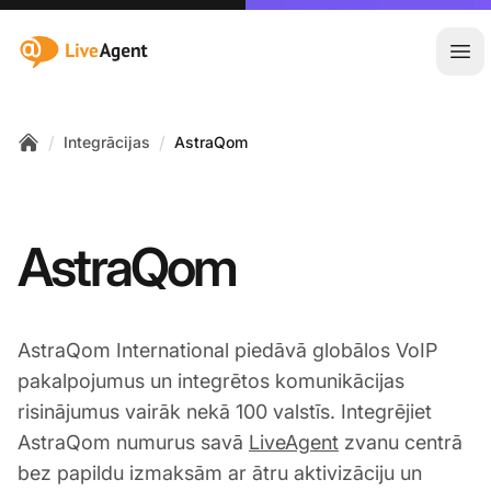
:site.title
Atvē
/
/
Integrācijas
AstraQom
Home
AstraQom
AstraQom International piedāvā globālos VoIP
pakalpojumus un integrētos komunikācijas
risinājumus vairāk nekā 100 valstīs. Integrējiet
AstraQom numurus savā
LiveAgent
zvanu centrā
bez papildu izmaksām ar ātru aktivizāciju un