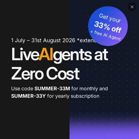
Get your
33% off
+ free AI Agent
1 July – 31st August 2026 *extended
Live
AI
gents at
Zero Cost
Use code
SUMMER-33M
for monthly and
SUMMER-33Y
for yearly subscription