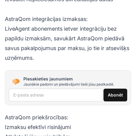
AstraQom integrācijas izmaksas:
LiveAgent abonements ietver integrāciju bez
papildu izmaksām, savukārt AstraQom piedāvā
savus pakalpojumus par maksu, jo tie ir atsevišķs
uzņēmums.
Piesakieties jaunumiem
Jaunākie padomi un piedāvājumi tieši jūsu pastkastē.
E-pasta adrese
Abonēt
AstraQom priekšrocības:
Izmaksu efektīvi risinājumi