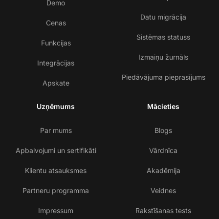
Demo
Datu migrācija
Cenas
Sistēmas statuss
Funkcijas
Izmaiņu žurnāls
Integrācijas
Piedāvājuma pieprasījums
Apskate
Uzņēmums
Mācieties
Par mums
Blogs
Apbalvojumi un sertifikāti
Vārdnīca
Klientu atsauksmes
Akadēmija
Partneru programma
Veidnes
Impressum
Rakstīšanas tests