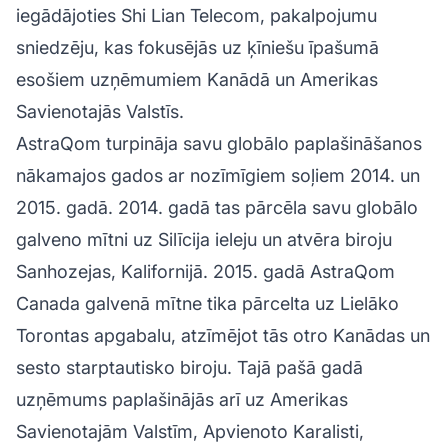
iegādājoties Shi Lian Telecom, pakalpojumu
sniedzēju, kas fokusējās uz ķīniešu īpašumā
esošiem uzņēmumiem Kanādā un Amerikas
Savienotajās Valstīs.
AstraQom turpināja savu globālo paplašināšanos
nākamajos gados ar nozīmīgiem soļiem 2014. un
2015. gadā. 2014. gadā tas pārcēla savu globālo
galveno mītni uz Silīcija ieleju un atvēra biroju
Sanhozejas, Kalifornijā. 2015. gadā AstraQom
Canada galvenā mītne tika pārcelta uz Lielāko
Torontas apgabalu, atzīmējot tās otro Kanādas un
sesto starptautisko biroju. Tajā pašā gadā
uzņēmums paplašinājās arī uz Amerikas
Savienotajām Valstīm, Apvienoto Karalisti,