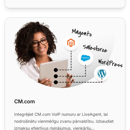
CM.com
CM.com
Integrējiet CM.com VoIP numuru ar LiveAgent, lai
nodrošinātu vienmērīgu zvanu pārvaldību. Izbaudiet
izmaksu efektīvus risinājumus, vienkāršu