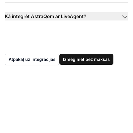
Kā integrēt AstraQom ar LiveAgent?
Atpakaļ uz Integrācijas
Izmēģiniet bez maksas
Vēl nav LiveAgent?