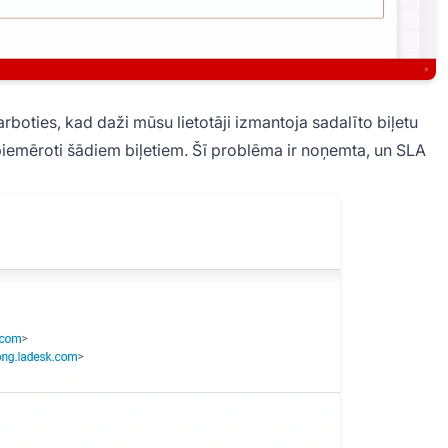
oties, kad daži mūsu lietotāji izmantoja sadalīto biļetu
 piemēroti šādiem biļetiem. Šī problēma ir noņemta, un SLA