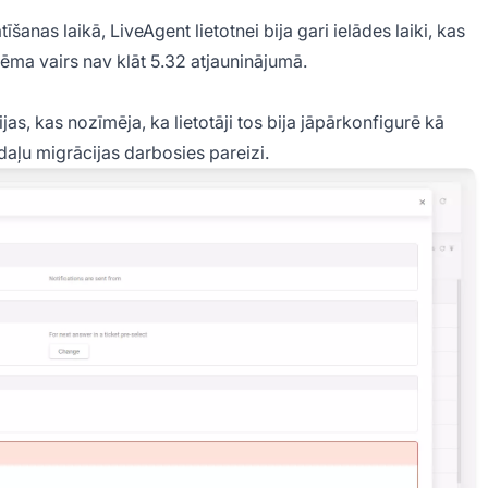
šanas laikā, LiveAgent lietotnei bija gari ielādes laiki, kas
lēma vairs nav klāt 5.32 atjauninājumā.
s, kas nozīmēja, ka lietotāji tos bija jāpārkonfigurē kā
ļu migrācijas darbosies pareizi.