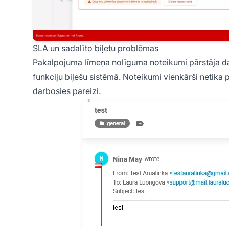
SLA un sadalīto biļetu problēmas
Pakalpojuma līmeņa nolīguma noteikumi pārstāja darb
funkciju biļešu sistēmā. Noteikumi vienkārši netika
darbosies pareizi.