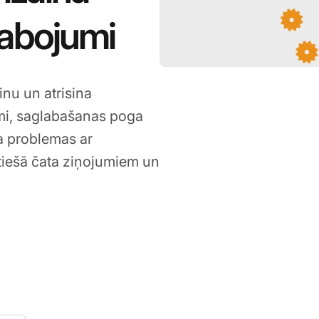
labojumi
nu un atrisina
mi, saglabašanas poga
ja problemas ar
tiešā čata ziņojumiem un
, 2022