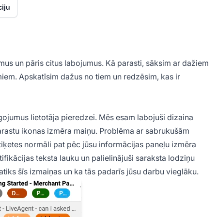
iju
mus un pāris citus labojumus. Kā parasti, sāksim ar dažiem
miem. Apskatīsim dažus no tiem un redzēsim, kas ir
ojumus lietotāja pieredzei. Mēs esam labojuši dizaina
parastu ikonas izmēra maiņu. Problēma ar sabrukušām
etiķetes normāli pat pēc jūsu informācijas paneļu izmēra
fikācijas teksta lauku un palielinājuši saraksta lodziņu
iks šīs izmaiņas un ka tās padarīs jūsu darbu vieglāku.