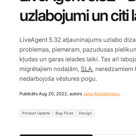
uzlabojumi un citi 
LiveAgent 5.32 atjauninajums uzlabo dizai
problemas, piemeram, pazudusas pieliku
kļudas un garas ielades laiki. Tas arī labo
migrētajiem nodaļām,
SLA
, neredzamiem 
nedarbojoša vēstures pogu.
Aug 20
Publicēts Aug 20, 2022, autors
Jana Kostelanska
.
Product Update
Bug Fixes
Design