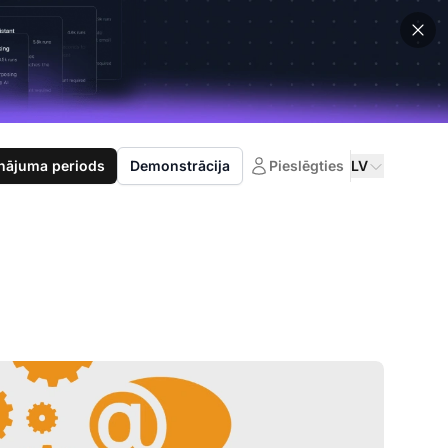
nājuma periods
Demonstrācija
Pieslēgties
LV