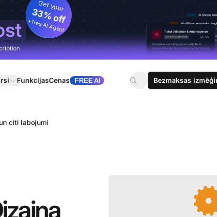
Get your
33% off
+ free AI Agent
ost
cription
rsi
Funkcijas
Cenas
Bezmaksas izmēģi
FREE AI
n citi labojumi
izaina