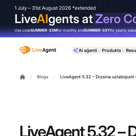
1 July – 31st August 2026 *extended
Live
AI
gents at
Zero C
Use code
SUMMER-33M
for monthly and
SUMMER-33Y
for yearly subs
:site.title
AI aģenti
Produkts
Resu
/
/
Blogs
LiveAgent 5.32 – Dizaina uzlabojumi u
Home
LiveAgent 5.32 – D