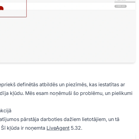
priekš definētās atbildēs un piezīmēs, kas iestatītas ar
dīja kļūdu. Mēs esam noņēmuši šo problēmu, un pielikumi
kcijā
atījumos pārstāja darboties dažiem lietotājiem, un tā
 Šī kļūda ir noņemta
LiveAgent
5.32.