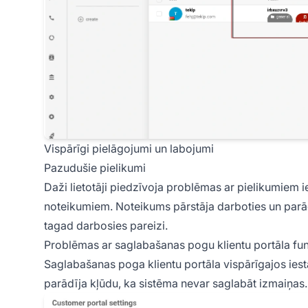
Vispārīgi pielāgojumi un labojumi
Pazudušie pielikumi
Daži lietotāji piedzīvoja problēmas ar pielikumiem ie
noteikumiem. Noteikums pārstāja darboties un parā
tagad darbosies pareizi.
Problēmas ar saglabašanas pogu klientu portāla fun
Saglabašanas poga klientu portāla vispārīgajos iest
parādīja kļūdu, ka sistēma nevar saglabāt izmaiņas.