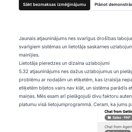
Sākt bezmaksas izmēģinājumu
Plānot demonstrāc
Jaunais atjauninājums nes svarīgus drošības laboju
svarīgiem sistēmas un lietotāja saskarnes uzlaboju
mainījies.
Lietotāja pieredzes un dizaina uzlabojumi
5.32 atjauninājums nes dažus uzlabojumus un pielāg
problēmu ar nodaļām un etiķetēm, kas izraisīja ne
etiķetēm biļetos vairs nav klāt, un sistēma parādīs 
maiņas. Mēs esam arī pielāgojuši divu faktoru autenti
platumu visā lietojumprogrammā. Ceram, ka jums pat