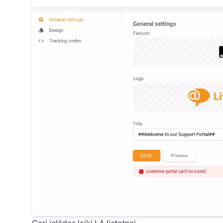
Gari ielādes laiki LA lietotnei