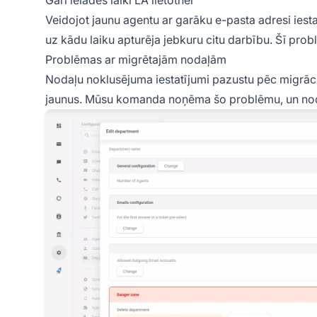
Veidojot jaunu agentu ar garāku e-pasta adresi iestatī
uz kādu laiku apturēja jebkuru citu darbību. Šī prob
Problēmas ar migrētajām nodaļām
Nodaļu noklusējuma iestatījumi pazustu pēc migrācija
jaunus. Mūsu komanda noņēma šo problēmu, un noda