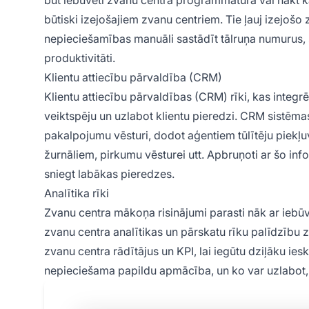
būt iebūvēti zvanu centra programmatūrā vai nākt kā
būtiski izejošajiem zvanu centriem. Tie ļauj izejošo
nepieciešamības manuāli sastādīt tālruņa numurus, 
produktivitāti.
Klientu attiecību pārvaldība (CRM)
Klientu attiecību pārvaldības (CRM) rīki, kas integ
veiktspēju un uzlabot klientu pieredzi. CRM sistēma
pakalpojumu vēsturi, dodot aģentiem tūlītēju piekļu
žurnāliem, pirkumu vēsturei utt. Apbruņoti ar šo inf
sniegt labākas pieredzes.
Analītika rīki
Zvanu centra mākoņa risinājumi parasti nāk ar iebūv
zvanu centra analītikas un pārskatu rīku palīdzību 
zvanu centra rādītājus un KPI, lai iegūtu dziļāku ies
nepieciešama papildu apmācība, un ko var uzlabot, l