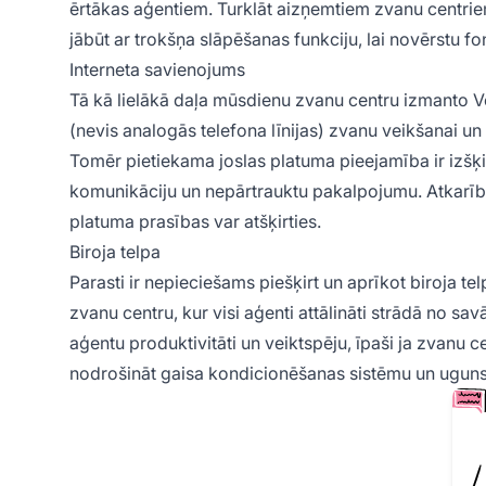
ērtākas aģentiem. Turklāt aizņemtiem zvanu centriem
jābūt ar trokšņa slāpēšanas funkciju, lai novērstu f
Interneta savienojums
Tā kā lielākā daļa mūsdienu zvanu centru izmanto Vo
(nevis analogās telefona līnijas) zvanu veikšanai un
Tomēr pietiekama joslas platuma pieejamība ir izšķi
komunikāciju un nepārtrauktu pakalpojumu. Atkarīb
platuma prasības var atšķirties.
Biroja telpa
Parasti ir nepieciešams piešķirt un aprīkot biroja te
zvanu centru, kur visi aģenti attālināti strādā no sa
aģentu produktivitāti un veiktspēju, īpaši ja zvanu c
nodrošināt gaisa kondicionēšanas sistēmu un ugunsd