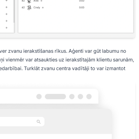
ver zvanu ierakstīšanas rīkus. Aģenti var gūt labumu no
iņi vienmēr var atsaukties uz ierakstītajām klientu sarunām,
edarbībai. Turklāt zvanu centra vadītāji to var izmantot