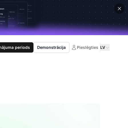
nājuma periods
Demonstrācija
Pieslēgties
LV