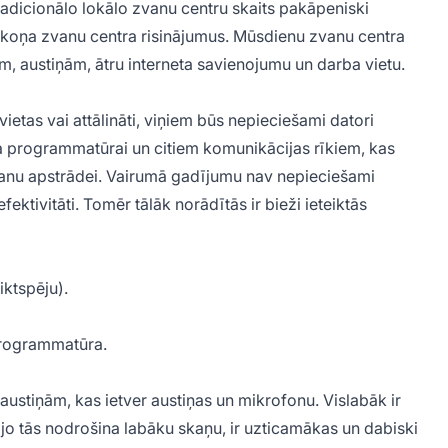
adicionālo lokālo zvanu centru skaits pakāpeniski
ākoņa zvanu centra risinājumus. Mūsdienu zvanu centra
em, austiņām, ātru interneta savienojumu un darba vietu.
vietas vai attālināti, viņiem būs nepieciešami datori
tra programmatūrai un citiem komunikācijas rīkiem, kas
vanu apstrādei. Vairumā gadījumu nav nepieciešami
ektivitāti. Tomēr tālāk norādītās ir bieži ieteiktās
ktspēju).
programmatūra.
austiņām, kas ietver austiņas un mikrofonu. Vislabāk ir
 jo tās nodrošina labāku skaņu, ir uzticamākas un dabiski