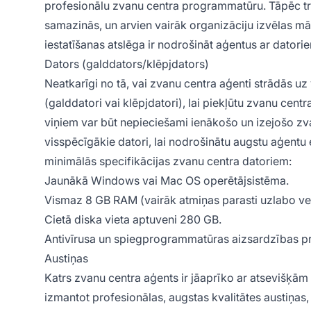
profesionālu zvanu centra programmatūru. Tāpēc tr
samazinās, un arvien vairāk organizāciju izvēlas m
iestatīšanas atslēga ir nodrošināt aģentus ar datori
Dators (galddators/klēpjdators)
Neatkarīgi no tā, vai zvanu centra aģenti strādās uz 
(galddatori vai klēpjdatori), lai piekļūtu zvanu cen
viņiem var būt nepieciešami ienākošo un izejošo z
visspēcīgākie datori, lai nodrošinātu augstu aģentu ef
minimālās specifikācijas zvanu centra datoriem:
Jaunākā Windows vai Mac OS operētājsistēma.
Vismaz 8 GB RAM (vairāk atmiņas parasti uzlabo vei
Cietā diska vieta aptuveni 280 GB.
Antivīrusa un spiegprogrammatūras aizsardzības 
Austiņas
Katrs zvanu centra aģents ir jāaprīko ar atsevišķām 
izmantot profesionālas, augstas kvalitātes austiņas,