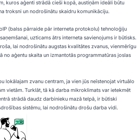
, kuros aģenti strādā cieši kopā, austiņām ideāli būtu
ona troksni un nodrošinātu skaidru komunikāciju.
IP (balss pārraide pār interneta protokolu) tehnoloģiju
 saņemšanai, uzticams ātrs interneta savienojums ir būtisks.
roša, lai nodrošinātu augstas kvalitātes zvanus, vienmērīgu
ā no aģentu skaita un izmantotās programmatūras joslas
lpu lokālajam zvanu centram, ja vien jūs neīstenojat virtuālo
vām vietām. Turklāt, tā kā darba mikroklimats var ietekmēt
entrā strādā daudz darbinieku mazā telpā, ir būtiski
rošības sistēmu, lai nodrošinātu drošu darba vidi.