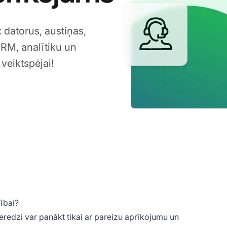
 datorus, austiņas,
RM, analītiku un
veiktspējai!
ībai?
redzi var panākt tikai ar pareizu aprīkojumu un