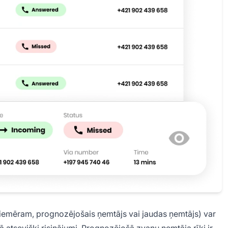
iemēram, prognozējošais ņemtājs vai jaudas ņemtājs) var