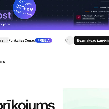
Get your
33% off
+ free AI Agent
ost
cription
rsi
Funkcijas
Cenas
Bezmaksas izmēģi
FREE AI
ums
prīkojums