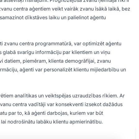
 atsevišķi risinājumi. Prognozējošā zvanu ņemtāja rīki ir
 zvanu centra aģentiem veikt vairāk zvanu īsākā laikā, bez
samazinot dīkstāves laiku un palielinot aģentu
rēti zvanu centra programmatūrā, var optimizēt aģentu
s glabā svarīgu informāciju par klientiem un viņu
vi datiem, piemēram, klienta demogrāfijai, zvanu
ormāciju, aģenti var personalizēt klientu mijiedarbību un
ētiem analītikas un veiktspējas uzraudzības rīkiem. Ar
zvanu centra vadītāji var konsekventi izsekot dažādus
katu par to, kā aģenti darbojas, kuriem var būt
ai nodrošinātu labāku klientu apmierinātību.