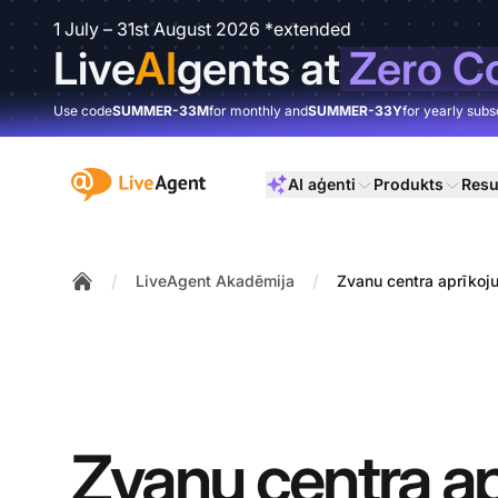
1 July – 31st August 2026 *extended
Live
AI
gents at
Zero C
Use code
SUMMER-33M
for monthly and
SUMMER-33Y
for yearly subs
:site.title
AI aģenti
Produkts
Resu
/
/
LiveAgent Akadēmija
Zvanu centra aprīkoj
Home
Zvanu centra a