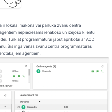
ā ir lokāla, mākoņa vai pārlūka zvanu centra
 aģentiem nepieciešams ienākošo un izejošo klientu
ei. Turklāt programmatūrai jābūt aprīkotai ar
ACD
anu. Šīs ir galvenās zvanu centra programmatūras
mērotākajiem aģentiem.