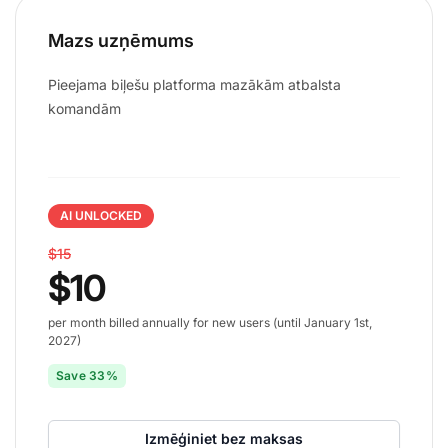
Mazs uzņēmums
Pieejama biļešu platforma mazākām atbalsta
komandām
AI UNLOCKED
$15
$10
per month billed annually for new users (until January 1st,
2027)
Save 33%
Izmēģiniet bez maksas