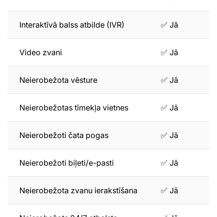
Interaktīvā balss atbilde (IVR)
✅ Jā
Video zvani
✅ Jā
Neierobežota vēsture
✅ Jā
Neierobežotas tīmekļa vietnes
✅ Jā
Neierobežoti čata pogas
✅ Jā
Neierobežoti biļeti/e-pasti
✅ Jā
Neierobežota zvanu ierakstīšana
✅ Jā