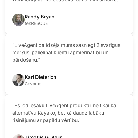
Randy Bryan
tekRESCUE
"LiveAgent palīdzēja mums sasniegt 2 svarīgus
mērķus: palielināt klientu apmierinātību un
pārdošanu."
Karl Dieterich
Covomo
"Es ļoti iesaku LiveAgent produktu, ne tikai kā
alternatīvu Kayako, bet kā daudz labāku
risinājumu ar papildu vērtību."
Timotijs G. Keijs