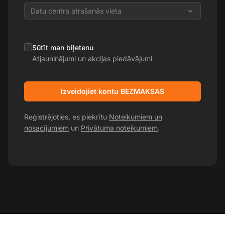
Datu centra atrašanās vieta
Sūtīt man biļetenu
Atjauninājumi un akcijas piedāvājumi
Izveidojiet kontu BEZMAKSAS
Reģistrējoties, es piekrītu
Noteikumiem un
nosacījumiem
un
Privātuma noteikumiem
.