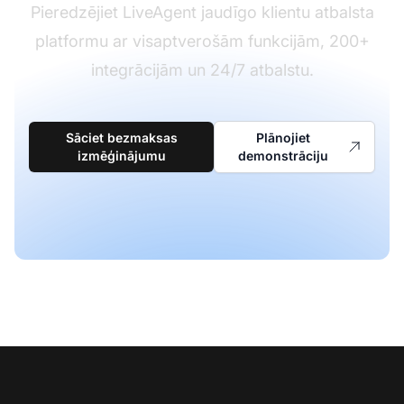
Pieredzējiet LiveAgent jaudīgo klientu atbalsta
platformu ar visaptverošām funkcijām, 200+
integrācijām un 24/7 atbalstu.
Sāciet bezmaksas
Plānojiet
izmēģinājumu
demonstrāciju