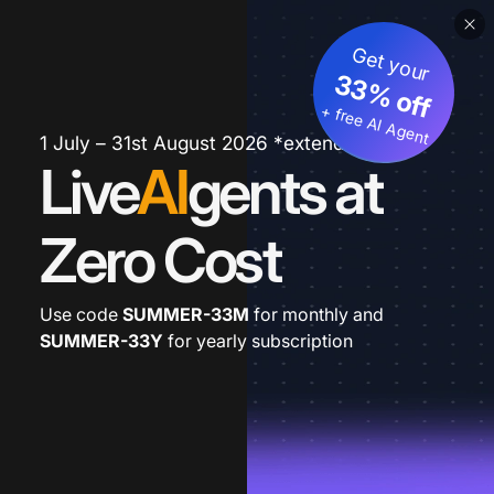
Get your
33% off
+ free AI Agent
1 July – 31st August 2026 *extended
Live
AI
gents at
Zero Cost
Use code
SUMMER-33M
for monthly and
SUMMER-33Y
for yearly subscription