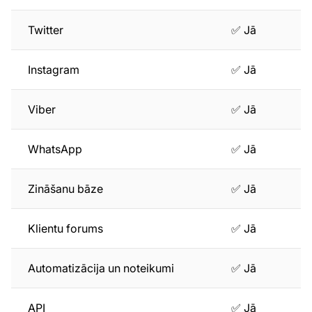
Twitter
✅ Jā
Instagram
✅ Jā
Viber
✅ Jā
WhatsApp
✅ Jā
Zināšanu bāze
✅ Jā
Klientu forums
✅ Jā
Automatizācija un noteikumi
✅ Jā
API
✅ Jā