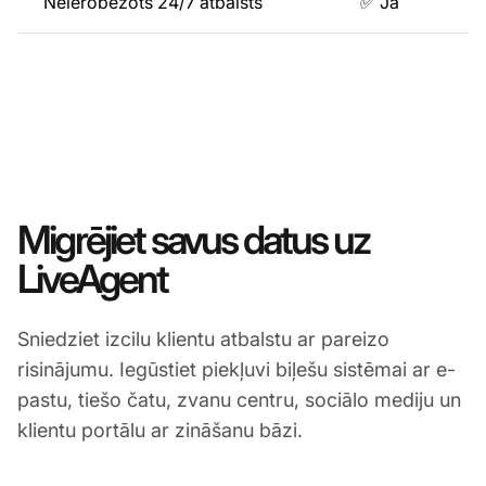
Neierobežots 24/7 atbalsts
✅ Jā
Migrējiet savus datus uz
LiveAgent
Sniedziet izcilu klientu atbalstu ar pareizo
risinājumu. Iegūstiet piekļuvi biļešu sistēmai ar e-
pastu, tiešo čatu, zvanu centru, sociālo mediju un
klientu portālu ar zināšanu bāzi.