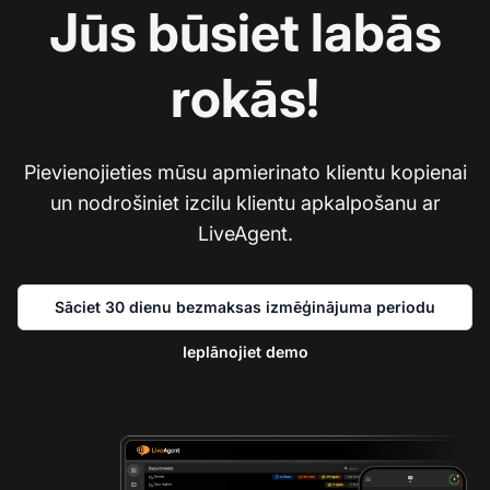
Jūs būsiet labās
rokās!
Pievienojieties mūsu apmierinato klientu kopienai
un nodrošiniet izcilu klientu apkalpošanu ar
LiveAgent.
Sāciet 30 dienu bezmaksas izmēģinājuma periodu
Ieplānojiet demo
Sa