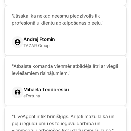
"Jāsaka, ka nekad neesmu piedzīvojis tik
profesionālu klientu apkalpošanas pieeju."
Andrej Ftomin
TAZAR Group
"Atbalsta komanda vienmēr atbildēja ātri ar viegli
ieviešamiem risinājumiem."
Mihaela Teodorescu
eFortuna
"LiveAgent ir tik brīnišķīgs. Ar ļoti mazu laika un
pūļu ieguldījumu es to ieguvu darbībā un
vienmērīgi darbojošos tikai dažu minūšu laikā."