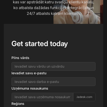
kas var apstrādāt katru svarīgu klientu kanālu,
ko atbalsta dažādas funkcijas, integrācijas un
24/7 atbalsts katram klientam.
Get started today
Pilns vārds
Ievadiet savu e-pastu
Uzņēmuma nosaukums
.ladesk.com
Reģions