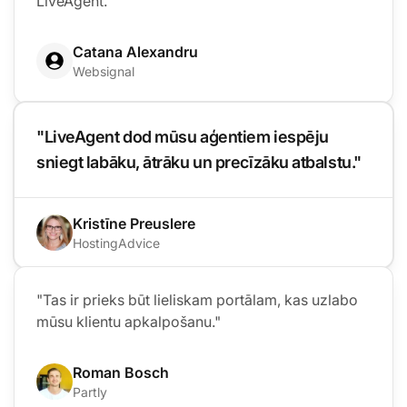
LiveAgent."
Catana Alexandru
Websignal
"LiveAgent dod mūsu aģentiem iespēju
sniegt labāku, ātrāku un precīzāku atbalstu."
Kristīne Preuslere
HostingAdvice
"Tas ir prieks būt lieliskam portālam, kas uzlabo
mūsu klientu apkalpošanu."
Roman Bosch
Partly