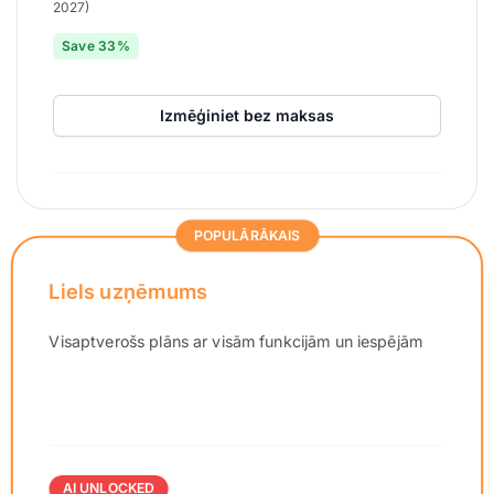
2027)
Save 33%
Izmēģiniet bez maksas
POPULĀRĀKAIS
Liels uzņēmums
Visaptverošs plāns ar visām funkcijām un iespējām
AI UNLOCKED