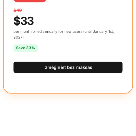
$49
$33
per month billed annually for new users (until January 1st,
2027)
Save 33%
Izmēģiniet bez maksas