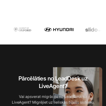
Pārcēlāties no LeadDesk uz
LiveAgent?
Vai apsverat migrāciju no LeadDesk uz
LiveAgent? Migrējiet uz lieliskas biļešu sistēmu,