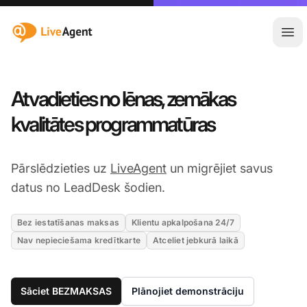
:site.title
Atvē
Atvadieties no lēnas, zemākas
kvalitātes programmatūras
Pārslēdzieties uz
LiveAgent
un migrējiet savus
datus no LeadDesk šodien.
Bez iestatīšanas maksas
Klientu apkalpošana 24/7
Nav nepieciešama kredītkarte
Atceliet jebkurā laikā
Sāciet BEZMAKSAS
Plānojiet demonstrāciju