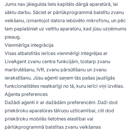
Jums nav jāiegulda liels kapitāls dārgā aparatūrā, lai
sāktu darbu. Sāciet ar pārlūkprogrammā balstītu zvanu
veikšanu, izmantojot datora iebūvēto mikrofonu, un pēc
tam paplašiniet uz veltītu aparatūru, kad jūsu uzņēmums
pieaug.
Vienmērīga integrācija
Visas atbalstītās ierīces vienmērīgi integrējas ar
LiveAgent zvanu centra funkcijām, tostarp zvanu
maršrutēšanu, IVR, zvanu pārsūtīšanu un zvanu
ierakstīšanu. Jūsu aģenti saņem tās pašas jaudīgās
funkcionalitātes neatkarīgi no tā, kuru ierīci viņi izvēlas.
Aģenta preferences
Dažādi aģenti ir ar dažādām preferencēm. Daži dod
priekšroku aparatūras tālruņu uzticamībai, citi dod
priekšroku mobilās lietotnes elastībai vai
pārlūkprogrammā balstītas zvanu veikšanas