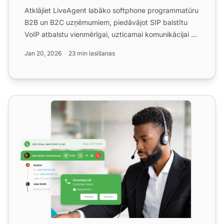
Atklājiet LiveAgent labāko softphone programmatūru
B2B un B2C uzņēmumiem, piedāvājot SIP balstītu
VoIP atbalstu vienmērīgai, uzticamai komunikācijai no
jebkurie...
Jan 20, 2026
23 min lasīšanas
Zvanu centra programmatūra