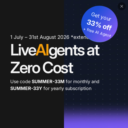
Get your
33% off
+ free AI Agent
1 July – 31st August 2026 *extended
Live
AI
gents at
Zero Cost
Use code
SUMMER-33M
for monthly and
SUMMER-33Y
for yearly subscription