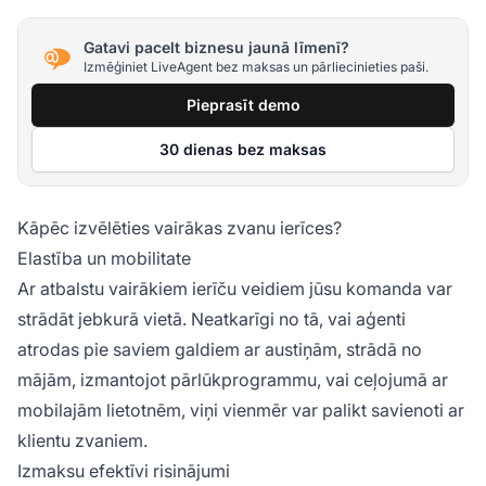
Gatavi pacelt biznesu jaunā līmenī?
Izmēģiniet LiveAgent bez maksas un pārliecinieties paši.
Pieprasīt demo
30 dienas bez maksas
Kāpēc izvēlēties vairākas zvanu ierīces?
Elastība un mobilitate
Ar atbalstu vairākiem ierīču veidiem jūsu komanda var
strādāt jebkurā vietā. Neatkarīgi no tā, vai aģenti
atrodas pie saviem galdiem ar austiņām, strādā no
mājām, izmantojot pārlūkprogrammu, vai ceļojumā ar
mobilajām lietotnēm, viņi vienmēr var palikt savienoti ar
klientu zvaniem.
Izmaksu efektīvi risinājumi