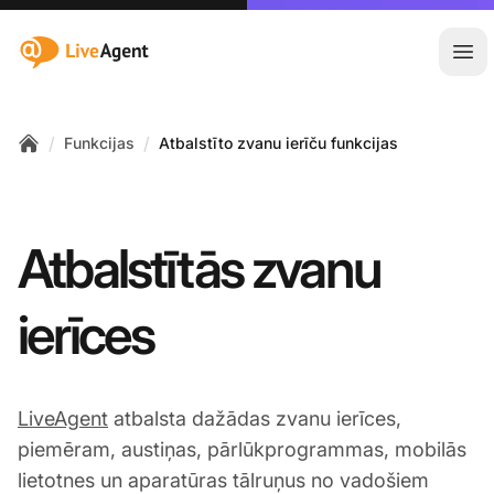
:site.title
Atvē
/
/
Funkcijas
Atbalstīto zvanu ierīču funkcijas
Home
Atbalstītās zvanu
ierīces
LiveAgent
atbalsta dažādas zvanu ierīces,
piemēram, austiņas, pārlūkprogrammas, mobilās
lietotnes un aparatūras tālruņus no vadošiem