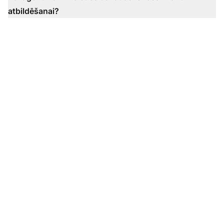
atbildēšanai?
Pārveidojiet savu
klientu atbalsta
pieredzi