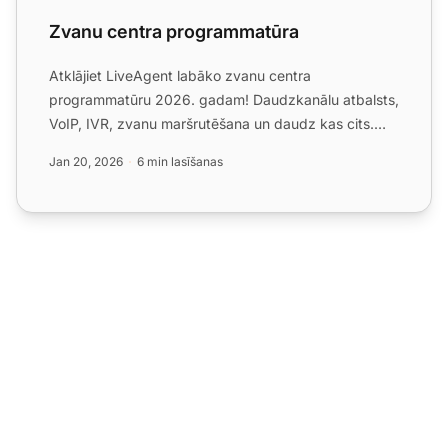
Zvanu centra programmatūra
Atklājiet LiveAgent labāko zvanu centra
programmatūru 2026. gadam! Daudzkanālu atbalsts,
VoIP, IVR, zvanu maršrutēšana un daudz kas cits.
Sāciet savu 30 dienu b...
Jan 20, 2026
6 min lasīšanas