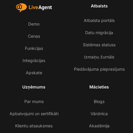
Atbalsts
Atbalsta portāls
Demo
Datu migrācija
Cenas
Sistēmas statuss
Funkcijas
Izmaiņu žurnāls
Integrācijas
Piedāvājuma pieprasījums
Apskate
Uzņēmums
Mācieties
Par mums
Blogs
Apbalvojumi un sertifikāti
Vārdnīca
Klientu atsauksmes
Akadēmija