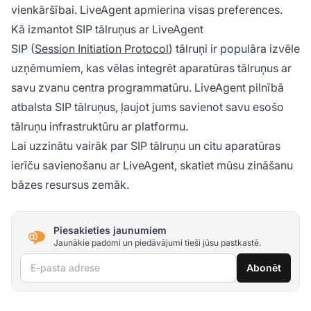
vienkāršībai. LiveAgent apmierina visas preferences.
Kā izmantot SIP tālruņus ar LiveAgent
SIP (
Session Initiation Protocol
) tālruņi ir populāra izvēle
uzņēmumiem, kas vēlas integrēt aparatūras tālruņus ar
savu zvanu centra programmatūru. LiveAgent pilnībā
atbalsta SIP tālruņus, ļaujot jums savienot savu esošo
tālruņu infrastruktūru ar platformu.
Lai uzzinātu vairāk par SIP tālruņu un citu aparatūras
ierīču savienošanu ar LiveAgent, skatiet mūsu zināšanu
bāzes resursus zemāk.
Piesakieties jaunumiem
Jaunākie padomi un piedāvājumi tieši jūsu pastkastē.
E-pasta adrese
Abonēt