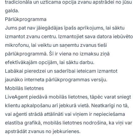
tradicionāla un uzticama opcija zvanu apstrādei no jūsu
galda.
Pārlūkprogramma
Jums pat nav jāiegādājas īpašs aprīkojums, lai sāktu
izmantot zvanu centru. Izmantojiet sava datora iebūvēto
mikrofonu, lai veiktu un saņemtu zvanus tieši
pārlūkprogrammā. Šī ir viena no izmaksu ziņā
efektīvākajām opcijām, lai sāktu darbu.
Labākai pieredzei un saderībai ieteicam izmantot
jaunāko interneta pārlūkprogrammas versiju.
Mobilās lietotnes
LiveAgent piedāvā mobilās lietotnes, tāpēc varat sniegt
klientu apkalpošanu arī jebkurā vietā. Neatkarīgi no tā,
vai aģenti strādā attālināti vai viņiem ir nepieciešama
elastība grafikā, mobilās lietotnes nodrošina, ka viņi var
apstrādāt zvanus no jebkurienes.