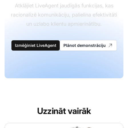
Atklājiet LiveAgent jaudīgās funkcijas, kas
racionalizē komunikāciju, palielina efektivitāti
un uzlabo klientu apmierinātību.
Izmēģiniet LiveAgent
Plānot demonstrāciju
Uzzināt vairāk
Zvanu centra alternatīvas - kāpēc LiveAgent ir labākā izvē