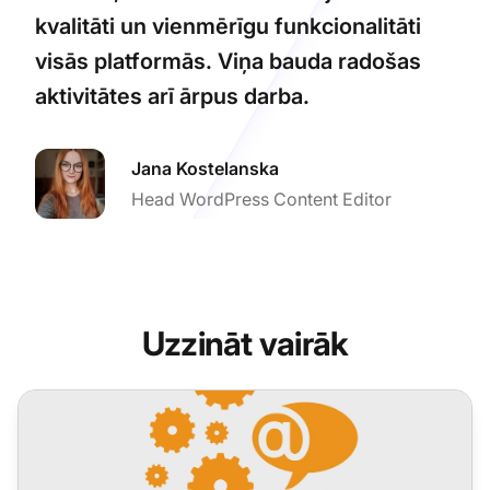
kvalitāti un vienmērīgu funkcionalitāti
visās platformās. Viņa bauda radošas
aktivitātes arī ārpus darba.
Jana Kostelanska
Head WordPress Content Editor
Uzzināt vairāk
LiveAgent 5.34 – Daudz uzlabojumu un jauninājumu