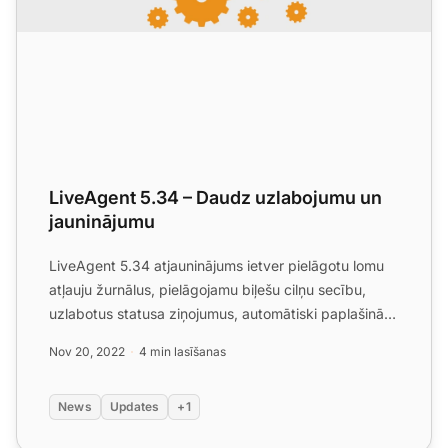
LiveAgent 5.34 – Daudz uzlabojumu un
jauninājumu
LiveAgent 5.34 atjauninājums ietver pielāgotu lomu
atļauju žurnālus, pielāgojamu biļešu cilņu secību,
uzlabotus statusa ziņojumus, automātiski paplašinātu
biļeš...
Nov 20, 2022
4 min lasīšanas
News
Updates
+1