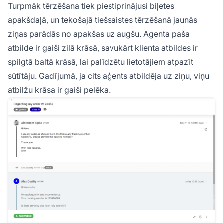
Turpmāk tērzēšana tiek piestiprinājusi biļetes
apakšdaļā, un tekošajā tiešsaistes tērzēšanā jaunās
ziņas parādās no apakšas uz augšu. Agenta paša
atbilde ir gaiši zilā krāsā, savukārt klienta atbildes ir
spilgtā baltā krāsā, lai palīdzētu lietotājiem atpazīt
sūtītāju. Gadījumā, ja cits aģents atbildēja uz ziņu, viņu
atbilžu krāsa ir gaiši pelēka.