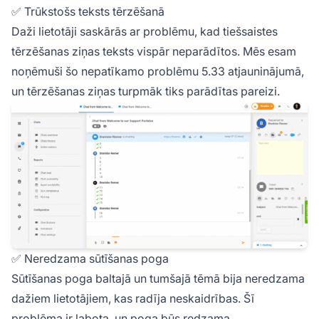
✅ Trūkstošs teksts tērzēšanā
Daži lietotāji saskārās ar problēmu, kad tiešsaistes
tērzēšanas ziņas teksts vispār neparādītos. Mēs esam
noņēmuši šo nepatīkamo problēmu 5.33 atjauninājumā,
un tērzēšanas ziņas turpmāk tiks parādītas pareizi.
✅ Neredzama sūtīšanas poga
Sūtīšanas poga baltajā un tumšajā tēmā bija neredzama
dažiem lietotājiem, kas radīja neskaidrības. Šī
problēma ir labota, un poga būs redzama.