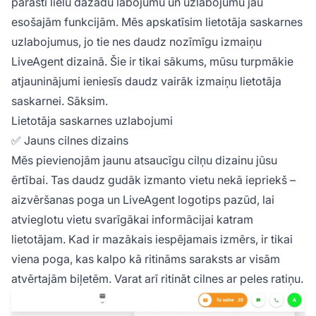
parasti lielu dažādu labojumu un uzlabojumu jau
esošajām funkcijām. Mēs apskatīsim lietotāja saskarnes
uzlabojumus, jo tie nes daudz nozīmīgu izmaiņu
LiveAgent dizainā. Šie ir tikai sākums, mūsu turpmākie
atjauninājumi ieniesīs daudz vairāk izmaiņu lietotāja
saskarnei. Sāksim.
Lietotāja saskarnes uzlabojumi
✅ Jauns cilnes dizains
Mēs pievienojām jaunu atsaucīgu cilņu dizainu jūsu
ērtībai. Tas daudz gudāk izmanto vietu nekā iepriekš –
aizvēršanas poga un LiveAgent logotips pazūd, lai
atvieglotu vietu svarīgākai informācijai katram
lietotājam. Kad ir mazākais iespējamais izmērs, ir tikai
viena poga, kas kalpo kā ritināms saraksts ar visām
atvērtajām biļetēm. Varat arī ritināt cilnes ar peles ratiņu.