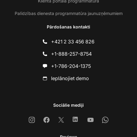
Klienta portāla programmatūra
Palīdzības dienesta programmatūra jaunuzņēmumiem
Pārdošanas kontakti
+421 2 33 456 826
+1-888-257-8754
+1-786-204-1375
Ieplānojiet demo
Sociālie mediji
Instagram
Facebook
X
Linkedin
Youtube
Whatsapp
Reviews