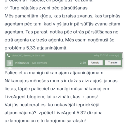
✅ Turpinājušies zvani pēc pārsūtīšanas
Mēs pamanījām kļūdu, kas izraisa zvanus, kas turpinās
agentam pēc tam, kad viņš jau ir pārsūtījis zvanu citam
agentam. Tas parasti notika pēc otrās pārsūtīšanas no
otrā agenta uz trešo aģentu. Mēs esam noņēmuši šo
problēmu 5.33 atjauninājumā.
Palieciet uzmanīgi nākamajam atjauninājumam!
Nākamajos mēnešos mums ir dažas aizraujoši jaunas
lietas, tāpēc palieciet uzmanīgi mūsu nākamajiem
LiveAgent blogiem, lai uzzinātu, kas ir jauns!
Vai jūs neatceraties, ko nokavējāt iepriekšējā
atjauninājumā? Izpētiet LiveAgent 5.32 dizaina
uzlabojumu un citu labojumu sarakstu!