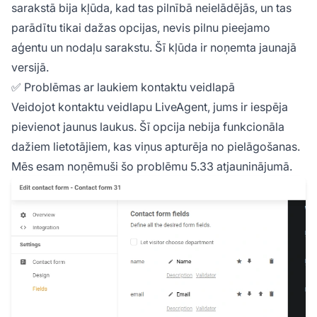
sarakstā bija kļūda, kad tas pilnībā neielādējās, un tas
parādītu tikai dažas opcijas, nevis pilnu pieejamo
aģentu un nodaļu sarakstu. Šī kļūda ir noņemta jaunajā
versijā.
✅ Problēmas ar laukiem kontaktu veidlapā
Veidojot kontaktu veidlapu LiveAgent, jums ir iespēja
pievienot jaunus laukus. Šī opcija nebija funkcionāla
dažiem lietotājiem, kas viņus apturēja no pielāgošanas.
Mēs esam noņēmuši šo problēmu 5.33 atjauninājumā.