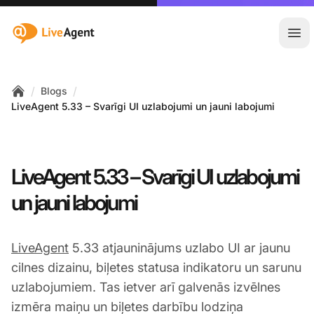
:site.title
Atvē
/
/
Blogs
Home
LiveAgent 5.33 – Svarīgi UI uzlabojumi un jauni labojumi
LiveAgent 5.33 – Svarīgi UI uzlabojumi
un jauni labojumi
LiveAgent
5.33 atjauninājums uzlabo UI ar jaunu
cilnes dizainu, biļetes statusa indikatoru un sarunu
uzlabojumiem. Tas ietver arī galvenās izvēlnes
izmēra maiņu un biļetes darbību lodziņa