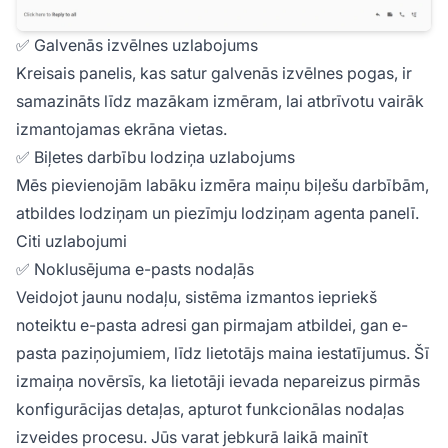
✅ Galvenās izvēlnes uzlabojums
Kreisais panelis, kas satur galvenās izvēlnes pogas, ir
samazināts līdz mazākam izmēram, lai atbrīvotu vairāk
izmantojamas ekrāna vietas.
✅ Biļetes darbību lodziņa uzlabojums
Mēs pievienojām labāku izmēra maiņu biļešu darbībām,
atbildes lodziņam un piezīmju lodziņam agenta panelī.
Citi uzlabojumi
✅ Noklusējuma e-pasts nodaļās
Veidojot jaunu nodaļu, sistēma izmantos iepriekš
noteiktu e-pasta adresi gan pirmajam atbildei, gan e-
pasta paziņojumiem, līdz lietotājs maina iestatījumus. Šī
izmaiņa novērsīs, ka lietotāji ievada nepareizus pirmās
konfigurācijas detaļas, apturot funkcionālas nodaļas
izveides procesu. Jūs varat jebkurā laikā mainīt