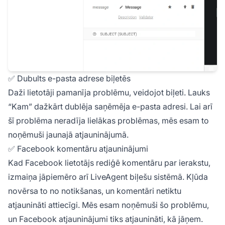
✅ Dubults e-pasta adrese biļetēs
Daži lietotāji pamanīja problēmu, veidojot biļeti. Lauks
“Kam” dažkārt dublēja saņēmēja e-pasta adresi. Lai arī
šī problēma neradīja lielākas problēmas, mēs esam to
noņēmuši jaunajā atjauninājumā.
✅ Facebook komentāru atjauninājumi
Kad Facebook lietotājs rediģē komentāru par ierakstu,
izmaiņa jāpiemēro arī LiveAgent biļešu sistēmā. Kļūda
novērsa to no notikšanas, un komentāri netiktu
atjaunināti attiecīgi. Mēs esam noņēmuši šo problēmu,
un Facebook atjauninājumi tiks atjaunināti, kā jāņem.