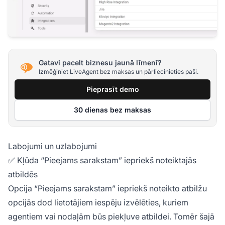
Gatavi pacelt biznesu jaunā līmenī?
Izmēģiniet LiveAgent bez maksas un pārliecinieties paši.
Pieprasīt demo
30 dienas bez maksas
Labojumi un uzlabojumi
✅ Kļūda “Pieejams sarakstam” iepriekš noteiktajās
atbildēs
Opcija “Pieejams sarakstam” iepriekš noteikto atbilžu
opcijās dod lietotājiem iespēju izvēlēties, kuriem
agentiem vai nodaļām būs piekļuve atbildei. Tomēr šajā