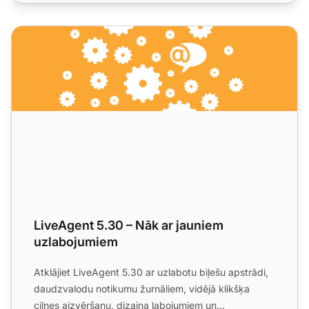
LiveAgent 5.30 – Nāk ar jauniem uzlabojumiem
LiveAgent 5.30 – Nāk ar jauniem
uzlabojumiem
Atklājiet LiveAgent 5.30 ar uzlabotu biļešu apstrādi,
daudzvalodu notikumu žurnāliem, vidējā klikšķa
cilnes aizvēršanu, dizaina labojumiem un