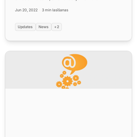
visaptverošiem kļū...
Jun 20, 2022
3 min lasīšanas
Updates
News
+2
LiveAgent 5.31 – Jauna tērzēšanas tēma un papildu lietotn