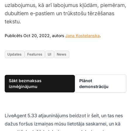
uzlabojumus, kā arī labojumus kļūdām, piemēram,
dubultiem e-pastiem un trūkstošu tērzēšanas
tekstu.
Oct 20, 2022
Publicēts Oct 20, 2022, autors
Jana Kostelanska
.
Updates
Features
UI
News
Sākt bezmaksas
Plānot
izmēģinājumu
demonstrāciju
LiveAgent 5.33 atjauninājums beidzot ir šeit, un tas nes
dažus foršus izmaiņas mūsu lietotāja saskarnei, un kā