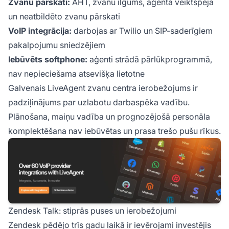
Zvanu pārskati:
AHT, zvanu ilgums, aģenta veiktspēja
un neatbildēto zvanu pārskati
VoIP integrācija:
darbojas ar Twilio un SIP-saderīgiem
pakalpojumu sniedzējiem
Iebūvēts softphone:
aģenti strādā pārlūkprogrammā,
nav nepieciešama atsevišķa lietotne
Galvenais LiveAgent zvanu centra ierobežojums ir
padziļinājums par uzlabotu darbaspēka vadību.
Plānošana, maiņu vadība un prognozējošā personāla
komplektēšana nav iebūvētas un prasa trešo pušu rīkus.
Zendesk Talk: stiprās puses un ierobežojumi
Zendesk pēdējo trīs gadu laikā ir ievērojami investējis