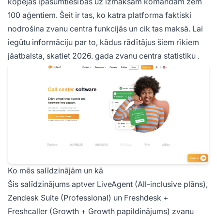
kopējās īpašumtiesības uz izmaksām komandam zem
100 aģentiem. Šeit ir tas, ko katra platforma faktiski
nodrošina zvanu centra funkcijās un cik tas maksā. Lai
iegūtu informāciju par to, kādus rādītājus šiem rīkiem
jāatbalsta, skatiet
2026. gada zvanu centra statistiku
.
Ko mēs salīdzinājām un kā
Šis salīdzinājums aptver LiveAgent (All-inclusive plāns),
Zendesk Suite (Professional) un Freshdesk +
Freshcaller (Growth + Growth papildinājums) zvanu