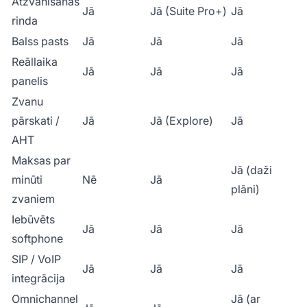
Atzvanīšanas
Jā
Jā (Suite Pro+)
Jā
rinda
Balss pasts
Jā
Jā
Jā
Reāllaika
Jā
Jā
Jā
panelis
Zvanu
pārskati /
Jā
Jā (Explore)
Jā
AHT
Maksas par
Jā (daži
minūti
Nē
Jā
plāni)
zvaniem
Iebūvēts
Jā
Jā
Jā
softphone
SIP / VoIP
Jā
Jā
Jā
integrācija
Omnichannel
Jā (ar