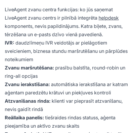
LiveAgent zvanu centra funkcijas: ko jūs saņemat
LiveAgent zvanu centrs ir pilnībā integrēta
helpdesk
komponents, nevis papildinājums. Katra biļete, zvans,
tērzēšana un e-pasts dzīvo vienā pavedienā.
IVR:
daudzlīmeņu IVR veidotājs ar pielāgotiem
sveicieniem, biznesa stundu maršrutēšanu un pārplūdes
noteikumiem
Zvanu maršrutēšana:
prasību balstīta, round-robin un
ring-all opcijas
Zvanu ierakstīšana:
automātiska ierakstīšana ar katram
aģentam paredzētu krātuvi un piekļuves kontroli
Atzvanīšanas rinda:
klienti var pieprasīt atzvanīšanu,
nevis gaidīt rindā
Reāllaika panelis:
tiešraides rindas statuss, aģenta
pieejamība un aktīvo zvanu skaits