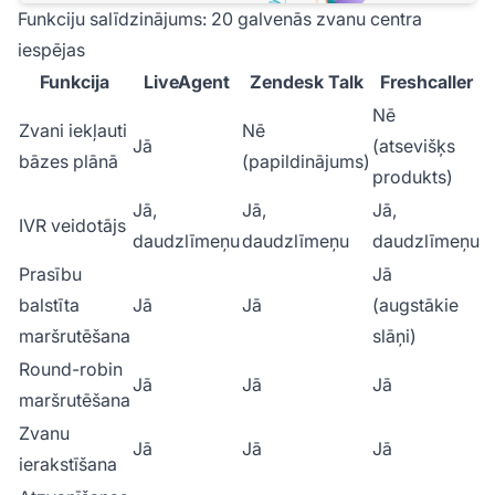
Funkciju salīdzinājums: 20 galvenās zvanu centra
iespējas
Funkcija
LiveAgent
Zendesk Talk
Freshcaller
Nē
Zvani iekļauti
Nē
Jā
(atsevišķs
bāzes plānā
(papildinājums)
produkts)
Jā,
Jā,
Jā,
IVR veidotājs
daudzlīmeņu
daudzlīmeņu
daudzlīmeņu
Prasību
Jā
balstīta
Jā
Jā
(augstākie
maršrutēšana
slāņi)
Round-robin
Jā
Jā
Jā
maršrutēšana
Zvanu
Jā
Jā
Jā
ierakstīšana