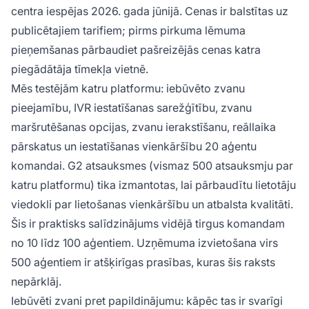
centra iespējas 2026. gada jūnijā. Cenas ir balstītas uz
publicētajiem tarifiem; pirms pirkuma lēmuma
pieņemšanas pārbaudiet pašreizējās cenas katra
piegādātāja tīmekļa vietnē.
Mēs testējām katru platformu: iebūvēto zvanu
pieejamību, IVR iestatīšanas sarežģītību, zvanu
maršrutēšanas opcijas, zvanu ierakstīšanu, reāllaika
pārskatus un iestatīšanas vienkāršību 20 aģentu
komandai. G2 atsauksmes (vismaz 500 atsauksmju par
katru platformu) tika izmantotas, lai pārbaudītu lietotāju
viedokli par lietošanas vienkāršību un atbalsta kvalitāti.
Šis ir praktisks salīdzinājums vidējā tirgus komandam
no 10 līdz 100 aģentiem. Uzņēmuma izvietošana virs
500 aģentiem ir atšķirīgas prasības, kuras šis raksts
nepārklāj.
Iebūvēti zvani pret papildinājumu: kāpēc tas ir svarīgi