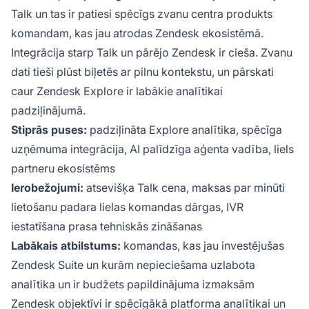
Talk un tas ir patiesi spēcīgs zvanu centra produkts
komandam, kas jau atrodas Zendesk ekosistēmā.
Integrācija starp Talk un pārējo Zendesk ir cieša. Zvanu
dati tieši plūst biļetēs ar pilnu kontekstu, un pārskati
caur Zendesk Explore ir labākie analītikai
padziļinājumā.
Stiprās puses:
padziļināta Explore analītika, spēcīga
uzņēmuma integrācija, AI palīdzīga aģenta vadība, liels
partneru ekosistēms
Ierobežojumi:
atsevišķa Talk cena, maksas par minūti
lietošanu padara lielas komandas dārgas, IVR
iestatīšana prasa tehniskās zināšanas
Labākais atbilstums:
komandas, kas jau investējušas
Zendesk Suite un kurām nepieciešama uzlabota
analītika un ir budžets papildinājuma izmaksām
Zendesk objektīvi ir spēcīgākā platforma analītikai un