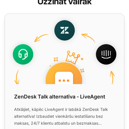
Uzzināt vairāk
ZenDesk Talk alternatīva - LiveAgent
ZenDesk Talk alternatīva - LiveAgent
Atklājiet, kāpēc LiveAgent ir labākā ZenDesk Talk
alternatīva! Izbaudiet vienkāršu iestatīšanu bez
maksas, 24/7 klientu atbalstu un bezmaksas