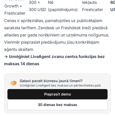
300 +
Nē
Iekļauts
6
Growth +
300 USD
(papildinājums)
Freshcaller
U
Freshcaller
Cenas ir aprēķinātas, pamatojoties uz publicētajiem
saraksta tarifiem. Zendesk un Freshdesk bieži piedāvā
atlaides par gada norēķiniem un uzņēmuma nolīgumus.
Vienmēr pieprasiet piedāvājumu jūsu konkrētajam
aģentu skaitam.
→ Izmēģiniet LiveAgent zvanu centra funkcijas bez
maksas 14 dienas
Gatavi pacelt biznesu jaunā līmenī?
Izmēģiniet LiveAgent bez maksas un pārliecinieties paši.
Pieprasīt demo
30 dienas bez maksas