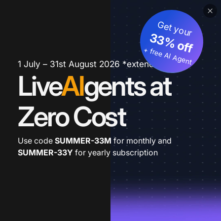
Get your
33% off
+ free AI Agent
1 July – 31st August 2026 *extended
Live
AI
gents at
Zero Cost
Use code
SUMMER-33M
for monthly and
SUMMER-33Y
for yearly subscription