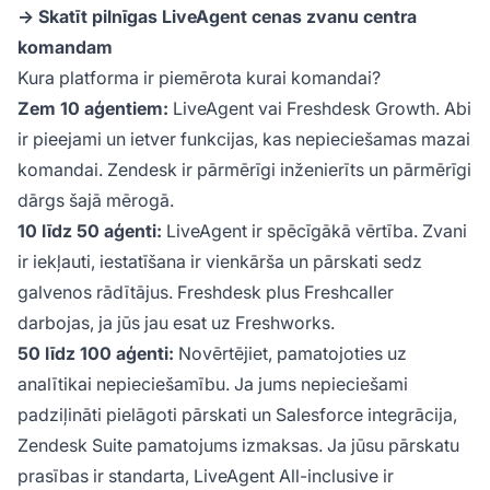
→ Skatīt pilnīgas LiveAgent cenas zvanu centra
komandam
Kura platforma ir piemērota kurai komandai?
Zem 10 aģentiem:
LiveAgent vai Freshdesk Growth. Abi
ir pieejami un ietver funkcijas, kas nepieciešamas mazai
komandai. Zendesk ir pārmērīgi inženierīts un pārmērīgi
dārgs šajā mērogā.
10 līdz 50 aģenti:
LiveAgent ir spēcīgākā vērtība. Zvani
ir iekļauti, iestatīšana ir vienkārša un pārskati sedz
galvenos rādītājus. Freshdesk plus Freshcaller
darbojas, ja jūs jau esat uz Freshworks.
50 līdz 100 aģenti:
Novērtējiet, pamatojoties uz
analītikai nepieciešamību. Ja jums nepieciešami
padziļināti pielāgoti pārskati un Salesforce integrācija,
Zendesk Suite pamatojums izmaksas. Ja jūsu pārskatu
prasības ir standarta, LiveAgent All-inclusive ir