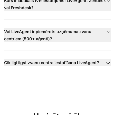
Kurš ir labākais IVR iestatījums: LiveAgent, Zendesk
vai Freshdesk?
Vai LiveAgent ir piemērots uzņēmuma zvanu
centriem (500+ aģenti)?
Cik ilgi ilgst zvanu centra iestatīšana LiveAgent?