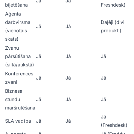
Jā
Jā
biļetēšana
Freshdesk)
Aģenta
darbvirsma
Daļēji (divi
Jā
Jā
(vienotais
produkti)
skats)
Zvanu
pārsūtīšana
Jā
Jā
Jā
(siltā/aukstā)
Konferences
Jā
Jā
Jā
zvani
Biznesa
stundu
Jā
Jā
Jā
maršrutēšana
Jā
SLA vadība
Jā
Jā
(Freshdesk)