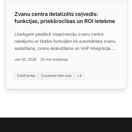
Zvanu centra detalizēts ceļvedis:
funkcijas, priekšrocības un ROI ietekme
LiveAgent piedāvā visaptverošu zvanu centra
risinājumu ar tādām funkcijām kā automātiska zvanu
sadalīšana, zvanu ierakstīšana un VoIP integrācija.
Viegli iestat...
Jan 20, 2026
20 min lasīšanas
CallCenter
CustomerService
+3