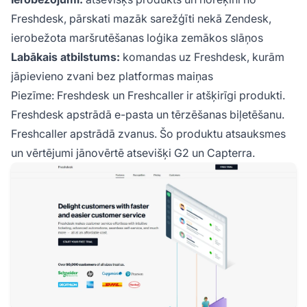
Freshdesk, pārskati mazāk sarežģīti nekā Zendesk,
ierobežota maršrutēšanas loģika zemākos slāņos
Labākais atbilstums:
komandas uz Freshdesk, kurām
jāpievieno zvani bez platformas maiņas
Piezīme: Freshdesk un Freshcaller ir atšķirīgi produkti.
Freshdesk apstrādā e-pasta un tērzēšanas biļetēšanu.
Freshcaller apstrādā zvanus. Šo produktu atsauksmes
un vērtējumi jānovērtē atsevišķi G2 un Capterra.