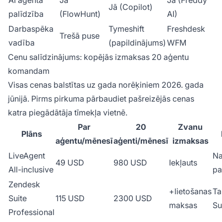
AI aģenta
Jā
Jā (Freddy
Jā (Copilot)
palīdzība
(FlowHunt)
AI)
Darbaspēka
Tymeshift
Freshdesk
Trešā puse
vadība
(papildinājums)
WFM
Cenu salīdzinājums: kopējās izmaksas 20 aģentu
komandam
Visas cenas balstītas uz gada norēķiniem 2026. gada
jūnijā. Pirms pirkuma pārbaudiet pašreizējās cenas
katra piegādātāja tīmekļa vietnē.
Par
20
Zvanu
Plāns
aģentu/mēnesī
aģenti/mēnesī
izmaksas
LiveAgent
Na
49 USD
980 USD
Iekļauts
All-inclusive
pa
Zendesk
+lietošanas
Ta
Suite
115 USD
2300 USD
maksas
Su
Professional