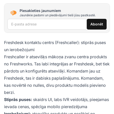
Piesakieties jaunumiem
Jaunākie padomi un piedāvājumi tieši jūsu pastkastē.
E-pasta adrese
Abonēt
Freshdesk kontaktu centrs (Freshcaller): stiprās puses
un ierobežojumi
Freshcaller ir atsevišķs mākoņa zvanu centra produkts
no Freshworks. Tas labi integrējas ar Freshdesk, bet tiek
pārdots un konfigurēts atsevišķi. Komandam jau uz
Freshdesk, tas ir dabisks paplašinājums. Komandam,
kas novērtē no nulles, divu produktu modelis pievieno
berzi.
Stiprās puses:
skaidrs UI, labs IVR veidotājs, pieejamas
ievada cenas, spēcīga mobilo pieredzējuma
Ierobežojumi:
atsevišķs produkts un norēķini no