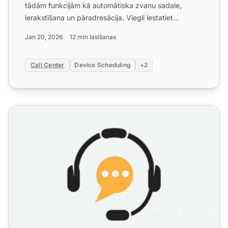
tādām funkcijām kā automātiska zvanu sadale,
ierakstīšana un pāradresācija. Viegli iestatiet
iebūvēto sistēmu, sa...
Jan 20, 2026
12 min lasīšanas
Call Center
Device Scheduling
+2
Zvanu centra detalizēts ceļvedis: funkcijas, priekšrocības