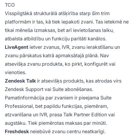
TCO
Visspilgtākā strukturālā atšķirība starp šīm trim
platformām ir tas, kā tiek iepakoti zvani. Tas ietekmē ne
tikai mēneša izmaksas, bet arī ievietošanas laiku,
atbalsta atbildību un funkciju paritāti kanālos.
LiveAgent
ietver zvanus, IVR, zvanu ierakstīšanu un
zvanu pārskatus katrā apmaksātajā plānā. Nav
atsevišķa zvanu produkta, ko pirkt, konfigurēt vai
vienoties.
Zendesk Talk
ir atsevišķs produkts, kas atrodas virs
Zendesk Support vai Suite abonēšanas.
Pamatinformācija par zvaniem ir pieejama Suite
Professional, bet papildu funkcijas, piemēram,
atzvanīšana un IVR, prasa Talk Partner Edition vai
augstāku. Tiek piemērotas maksas par minūti.
Freshdesk
neiebūvē zvanu centru neatkarīgi.