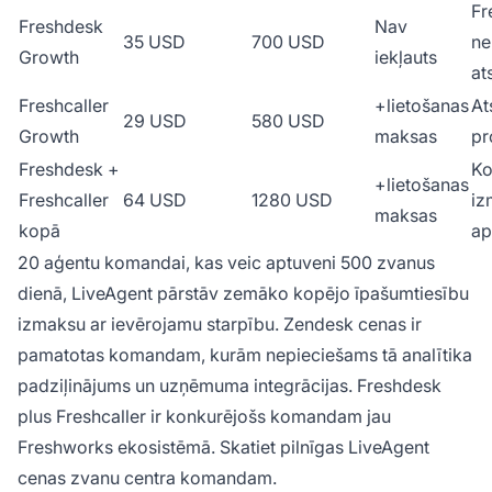
Fr
Freshdesk
Nav
35 USD
700 USD
ne
Growth
iekļauts
at
Freshcaller
+lietošanas
At
29 USD
580 USD
Growth
maksas
pr
Freshdesk +
Ko
+lietošanas
Freshcaller
64 USD
1280 USD
iz
maksas
kopā
ap
20 aģentu komandai, kas veic aptuveni 500 zvanus
dienā, LiveAgent pārstāv zemāko kopējo īpašumtiesību
izmaksu ar ievērojamu starpību. Zendesk cenas ir
pamatotas komandam, kurām nepieciešams tā analītika
padziļinājums un uzņēmuma integrācijas. Freshdesk
plus Freshcaller ir konkurējošs komandam jau
Freshworks ekosistēmā. Skatiet pilnīgas
LiveAgent
cenas
zvanu centra komandam.