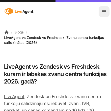
:site.title
Atvē
/
/
Blogs
Home
LiveAgent vs Zendesk vs Freshdesk: Zvanu centra funkcijas
salīdzinātas (2026)
LiveAgent vs Zendesk vs Freshdesk:
kuram ir labākās zvanu centra funkcijas
2026. gadā?
LiveAgent
, Zendesk un Freshdesk zvanu centra
funkciju salīdzinājums: iebūvēti zvani, IVR,
pārskati un cenas komandam no 10 līdz 100