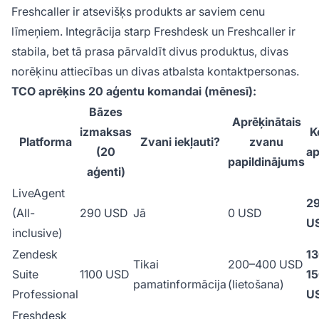
Freshcaller ir atsevišķs produkts ar saviem cenu
līmeņiem. Integrācija starp Freshdesk un Freshcaller ir
stabila, bet tā prasa pārvaldīt divus produktus, divas
norēķinu attiecības un divas atbalsta kontaktpersonas.
TCO aprēķins 20 aģentu komandai (mēnesī):
Bāzes
Aprēķinātais
izmaksas
K
Platforma
Zvani iekļauti?
zvanu
(20
ap
papildinājums
aģenti)
LiveAgent
2
(All-
290 USD
Jā
0 USD
U
inclusive)
Zendesk
1
Tikai
200–400 USD
Suite
1100 USD
1
pamatinformācija
(lietošana)
Professional
U
Freshdesk