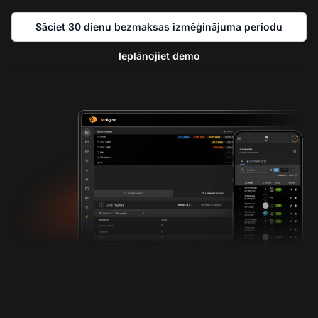
Sāciet 30 dienu bezmaksas izmēģinājuma periodu
Ieplānojiet demo