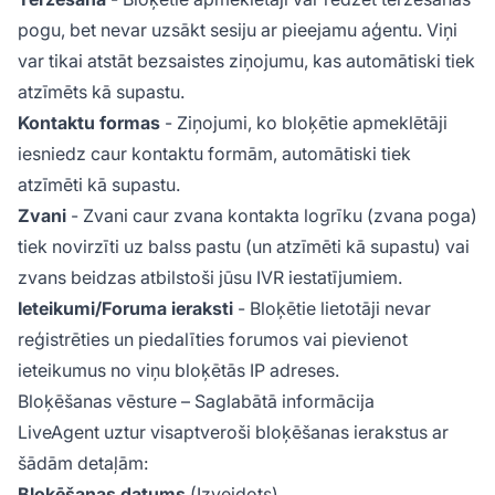
pogu, bet nevar uzsākt sesiju ar pieejamu aģentu. Viņi
var tikai atstāt bezsaistes ziņojumu, kas automātiski tiek
atzīmēts kā supastu.
Kontaktu formas
- Ziņojumi, ko bloķētie apmeklētāji
iesniedz caur kontaktu formām, automātiski tiek
atzīmēti kā supastu.
Zvani
- Zvani caur zvana kontakta logrīku (zvana poga)
tiek novirzīti uz balss pastu (un atzīmēti kā supastu) vai
zvans beidzas atbilstoši jūsu IVR iestatījumiem.
Ieteikumi/Foruma ieraksti
- Bloķētie lietotāji nevar
reģistrēties un piedalīties forumos vai pievienot
ieteikumus no viņu bloķētās IP adreses.
Bloķēšanas vēsture – Saglabātā informācija
LiveAgent uztur visaptveroši bloķēšanas ierakstus ar
šādām detaļām:
Bloķēšanas datums
(Izveidots)