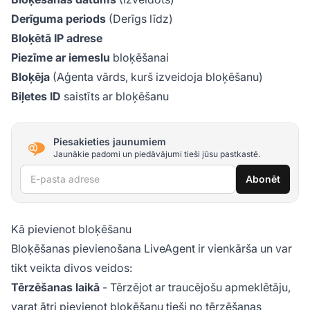
Derīguma periods
(Derīgs līdz)
Bloķētā IP adrese
Piezīme ar iemeslu
bloķēšanai
Bloķēja
(Aģenta vārds, kurš izveidoja bloķēšanu)
Biļetes ID
saistīts ar bloķēšanu
Piesakieties jaunumiem
Jaunākie padomi un piedāvājumi tieši jūsu pastkastē.
E-pasta adrese
Abonēt
Kā pievienot bloķēšanu
Bloķēšanas pievienošana LiveAgent ir vienkārša un var
tikt veikta divos veidos:
Tērzēšanas laikā
- Tērzējot ar traucējošu apmeklētāju,
varat ātri pievienot bloķēšanu tieši no tērzēšanas