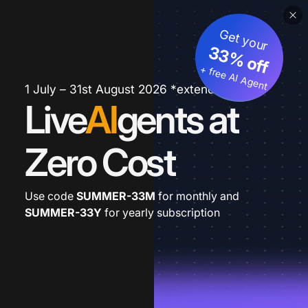
Get your
33% off
+ free AI Agent
1 July – 31st August 2026 *extended
Live
AI
gents at
Zero Cost
Use code
SUMMER-33M
for monthly and
SUMMER-33Y
for yearly subscription