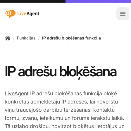
:site.title
Atvē
/
/
Funkcijas
IP adrešu bloķēšanas funkcija
Home
IP adrešu bloķēšana
LiveAgent
IP adrešu bloķēšanas funkcija bloķē
konkrētas apmeklētāju IP adreses, lai novērstu
viņu traucējošo darbību tērzēšanas, kontaktu
formu, zvanu, ieteikumu un foruma ierakstu laikā.
Tā uzlabo drošību, novirzot bloķētus lietotājus uz