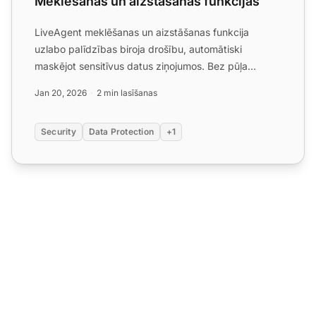
Meklēšanas un aizstāšanas funkcijas
LiveAgent meklēšanas un aizstāšanas funkcija
uzlabo palīdzības biroja drošību, automātiski
maskējot sensitīvus datus ziņojumos. Bez pūļa
aizsargājiet privātu in...
Jan 20, 2026
2 min lasīšanas
Security
Data Protection
+1