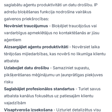
saglabātu aģentu produktivitāti un datu drošību. IP
adrešu bloķēšanas funkcija nodrošina vairākus
galvenos priekšrocības:
Novērsiet traucējumus
- Bloķējiet traucējošus vai
vardarbīgus apmeklētājus no kontaktēšanās ar jūsu
aģentiem
Aizsargājiet aģentu produktivitāti
- Novērsiet laika
tērējošas mijiedarbības, kas novērš no likumīga klientu
atbalsta
Uzlabojiet datu drošību
- Samaziniet supastu,
pikšķerēšanas mēģinājumu un ļaunprātīgas piekļuves
risku
Saglabājiet profesionālos standartus
- Turiet savus
atbalsta kanālus fokusētus uz patiesajām klientu
vajadzībām
Visaptveroša izsekošana
- Uzturiet detalizētus visu