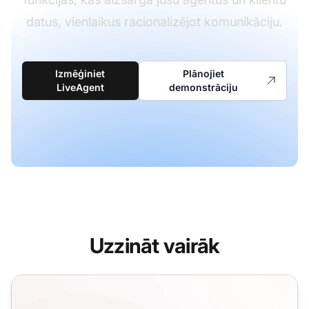
datus, vienlaikus racionalizējot komunikāciju.
Izmēģiniet
Plānojiet
LiveAgent
demonstrāciju
Uzzināt vairāk
Palīdzības biroja drošības funkcijas