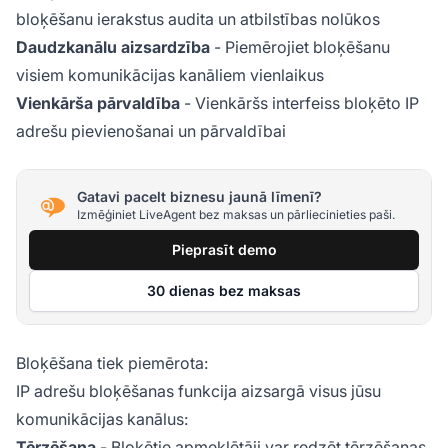
bloķēšanu ierakstus audita un atbilstības nolūkos
Daudzkanālu aizsardzība
- Piemērojiet bloķēšanu
visiem komunikācijas kanāliem vienlaikus
Vienkārša pārvaldība
- Vienkāršs interfeiss bloķēto IP
adrešu pievienošanai un pārvaldībai
Gatavi pacelt biznesu jaunā līmenī?
Izmēģiniet LiveAgent bez maksas un pārliecinieties paši.
Pieprasīt demo
30 dienas bez maksas
Bloķēšana tiek piemērota:
IP adrešu bloķēšanas funkcija aizsargā visus jūsu
komunikācijas kanālus:
Tērzēšana
- Bloķētie apmeklētāji var redzēt tērzēšanas