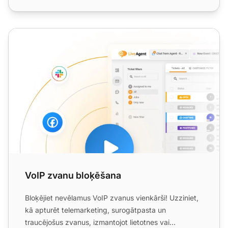
VoIP zvanu bloķēšana
VoIP zvanu bloķēšana
Bloķējiet nevēlamus VoIP zvanus vienkārši! Uzziniet,
kā apturēt telemarketing, surogātpasta un
traucējošus zvanus, izmantojot lietotnes vai