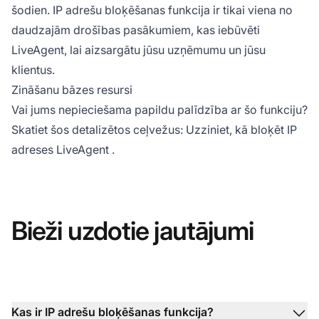
šodien. IP adrešu bloķēšanas funkcija ir tikai viena no
daudzajām drošības pasākumiem, kas iebūvēti
LiveAgent, lai aizsargātu jūsu uzņēmumu un jūsu
klientus.
Zināšanu bāzes resursi
Vai jums nepieciešama papildu palīdzība ar šo funkciju?
Skatiet šos detalizētos ceļvežus:
Uzziniet, kā bloķēt IP
adreses LiveAgent
.
Bieži uzdotie jautājumi
Kas ir IP adrešu bloķēšanas funkcija?