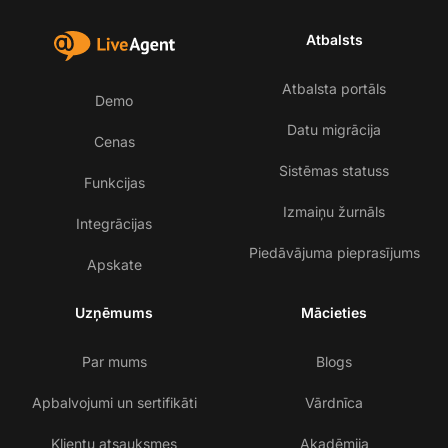
Atbalsts
Atbalsta portāls
Demo
Datu migrācija
Cenas
Sistēmas statuss
Funkcijas
Izmaiņu žurnāls
Integrācijas
Piedāvājuma pieprasījums
Apskate
Uzņēmums
Mācieties
Par mums
Blogs
Apbalvojumi un sertifikāti
Vārdnīca
Klientu atsauksmes
Akadēmija