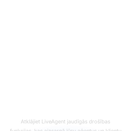
Pārveidojiet savu
klientu atbalsta
pieredzi
Atklājiet LiveAgent jaudīgās drošības
funkcijas, kas aizsargā jūsu aģentus un klientu