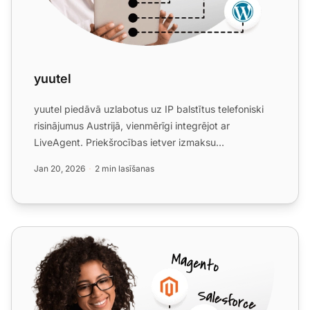
yuutel
yuutel piedāvā uzlabotus uz IP balstītus telefoniski
risinājumus Austrijā, vienmērīgi integrējot ar
LiveAgent. Priekšrocības ietver izmaksu
ietaupījumus, vienkā...
Jan 20, 2026
2 min lasīšanas
Megafon