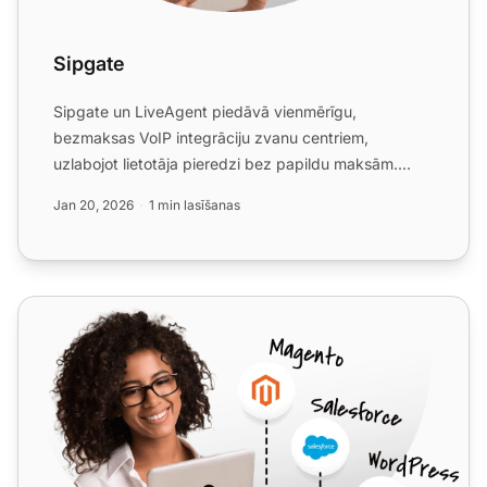
Sipgate
Sipgate un LiveAgent piedāvā vienmērīgu,
bezmaksas VoIP integrāciju zvanu centriem,
uzlabojot lietotāja pieredzi bez papildu maksām.
Viegli pārvaldiet tiešsaist...
Jan 20, 2026
1 min lasīšanas
yuutel