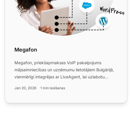
Megafon
Megafon, priekšapmaksas VoIP pakalpojums
mājsaimniecības un uzņēmumu lietotājiem Bulgārijā,
vienmērīgi integrējas ar LiveAgent, lai uzlabotu
klientu pieredzi. N...
Jan 20, 2026
1 min lasīšanas