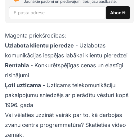
Jaunākie padomi un piedāvājumi tieši jūsu pastkastē.
E-pasta adrese
Abonēt
Magenta priekšrocības:
Uzlabota klientu pieredze
- Uzlabotas
komunikācijas iespējas labākai klientu pieredzei
Rentabla
- Konkurētspējīgas cenas un elastīgi
risinājumi
Ļoti uzticama
- Uzticams telekomunikāciju
pakalpojumu sniedzējs ar pierādītu vēsturi kopš
1996. gada
Vai vēlaties uzzināt vairāk par to, kā darbojas
zvanu centra programmatūra? Skatieties video
zemāk.