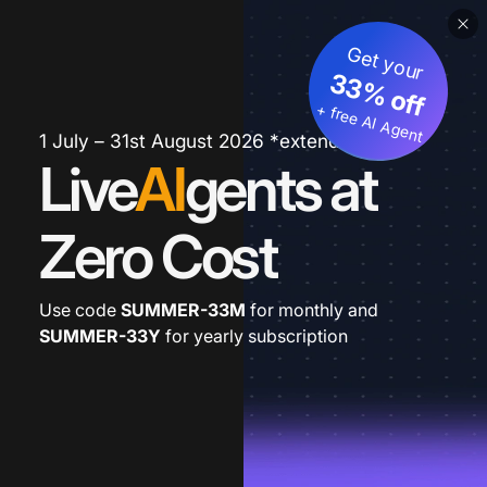
Get your
33% off
+ free AI Agent
1 July – 31st August 2026 *extended
Live
AI
gents at
Zero Cost
Use code
SUMMER-33M
for monthly and
SUMMER-33Y
for yearly subscription