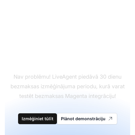
Vēl nav LiveAgent?
Nav problēmu! LiveAgent piedāvā 30 dienu
bezmaksas izmēģinājuma periodu, kurā varat
testēt bezmaksas Magenta integrāciju!
Izmēģiniet tūlīt
Plānot demonstrāciju