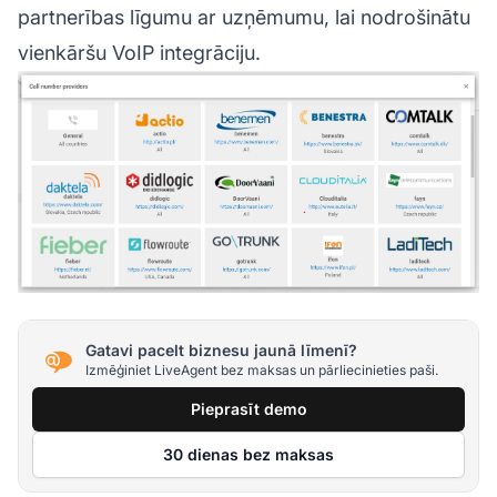
partnerības līgumu ar uzņēmumu, lai nodrošinātu
vienkāršu VoIP integrāciju.
Gatavi pacelt biznesu jaunā līmenī?
Izmēģiniet LiveAgent bez maksas un pārliecinieties paši.
Pieprasīt demo
30 dienas bez maksas