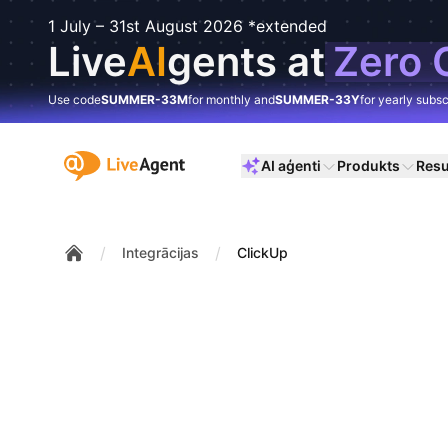
1 July – 31st August 2026 *extended
Live
AI
gents at
Zero 
Use code
SUMMER-33M
for monthly and
SUMMER-33Y
for yearly subsc
:site.title
AI aģenti
Produkts
Resu
/
/
Integrācijas
ClickUp
Home