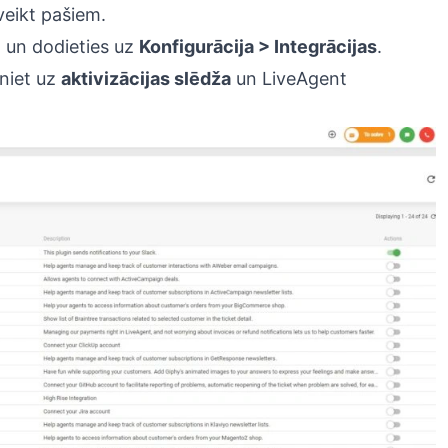
veikt pašiem.
t un dodieties uz
Konfigurācija > Integrācijas
.
iniet uz
aktivizācijas slēdža
un LiveAgent