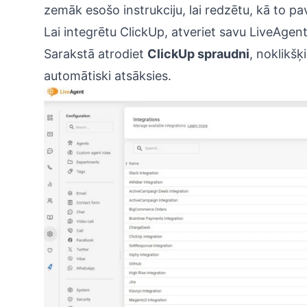
zemāk esošo instrukciju, lai redzētu, kā to pa
Lai integrētu ClickUp, atveriet savu LiveAgen
Sarakstā atrodiet
ClickUp spraudni
, noklikšķ
automātiski atsāksies.