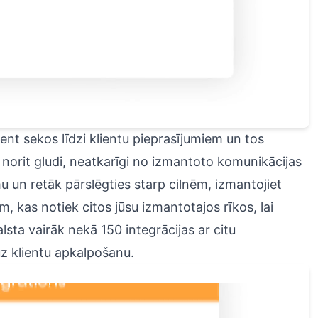
ent sekos līdzi klientu pieprasījumiem un tos
 norit gludi, neatkarīgi no izmantoto komunikācijas
u un retāk pārslēgties starp cilnēm, izmantojiet
am, kas notiek citos jūsu izmantotajos rīkos, lai
sta vairāk nekā 150 integrācijas ar citu
uz klientu apkalpošanu.