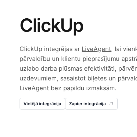
ClickUp
ClickUp integrējas ar
LiveAgent
, lai vi
pārvaldību un klientu pieprasījumu apstrā
uzlabo darba plūsmas efektivitāti, pārvē
uzdevumiem, sasaistot biļetes un pārvald
LiveAgent bez papildu izmaksām.
Vietējā integrācija
Zapier integrācija