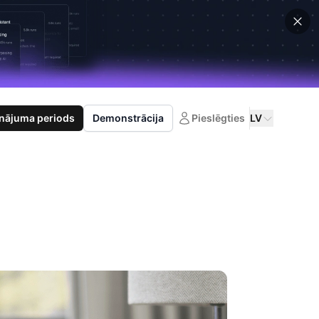
nājuma periods
Demonstrācija
Pieslēgties
LV