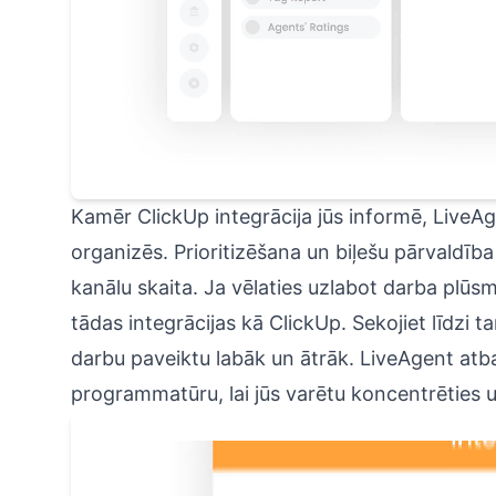
Kamēr ClickUp integrācija jūs informē, LiveAg
organizēs. Prioritizēšana un biļešu pārvaldība
kanālu skaita. Ja vēlaties uzlabot darba plūsm
tādas integrācijas kā ClickUp. Sekojiet līdzi t
darbu paveiktu labāk un ātrāk. LiveAgent atbal
programmatūru, lai jūs varētu koncentrēties 