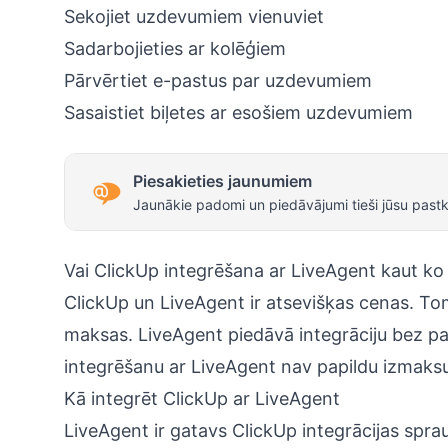
Sekojiet uzdevumiem vienuviet
Sadarbojieties ar kolēģiem
Pārvērtiet e-pastus par uzdevumiem
Sasaistiet biļetes ar esošiem uzdevumiem
Piesakieties jaunumiem
Jaunākie padomi un piedāvājumi tieši jūsu pastk
Vai ClickUp integrēšana ar LiveAgent kaut k
ClickUp un LiveAgent ir atsevišķas cenas. T
maksas. LiveAgent piedāvā integrāciju bez pa
integrēšanu ar LiveAgent nav papildu izmaks
Kā integrēt ClickUp ar LiveAgent
LiveAgent ir gatavs ClickUp integrācijas spraud