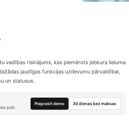
a
u vadības risinājums, kas piemērots jebkura lieluma
dažādas jaudīgas funkcijas uzdevumu pārvaldībai,
u un statusus.
Pieprasīt demo
30 dienas bez maksas
ies paši.