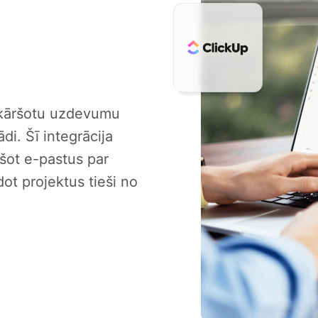
enkāršotu uzdevumu
di. Šī integrācija
ršot e-pastus par
ot projektus tieši no