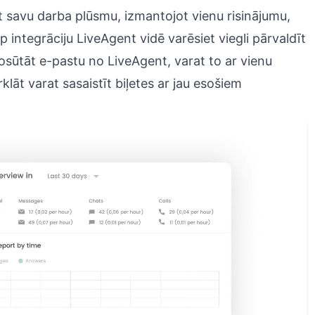
āt savu darba plūsmu, izmantojot vienu risinājumu,
p integrāciju LiveAgent vidē varēsiet viegli pārvaldīt
osūtāt e-pastu no LiveAgent, varat to ar vienu
āt varat sasaistīt biļetes ar jau esošiem