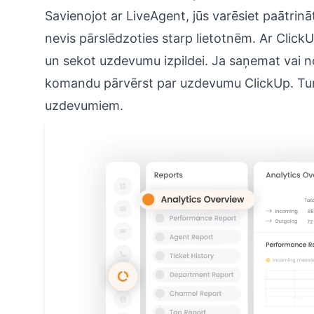
Savienojot ar LiveAgent, jūs varēsiet paātrin
nevis pārslēdzoties starp lietotnēm. Ar ClickU
un sekot uzdevumu izpildei. Ja saņemat vai n
komandu pārvērst par uzdevumu ClickUp. Turkl
uzdevumiem.