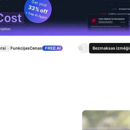
Get your
33% off
+ free AI Agent
Cost
ription
rsi
Funkcijas
Cenas
Bezmaksas izmēģi
FREE AI