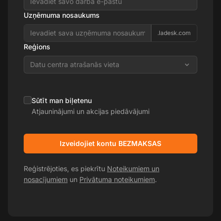
Uzņēmuma nosaukums
.ladesk.com
Reģions
Datu centra atrašanās vieta
Sūtīt man biļetenu
Atjauninājumi un akcijas piedāvājumi
Izveidojiet kontu BEZMAKSAS
Reģistrējoties, es piekrītu
Noteikumiem un
nosacījumiem
un
Privātuma noteikumiem
.