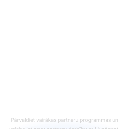
Līderis palīdzības
dienesta
programmātūrā
Pārvaldiet vairākas partneru programmas un