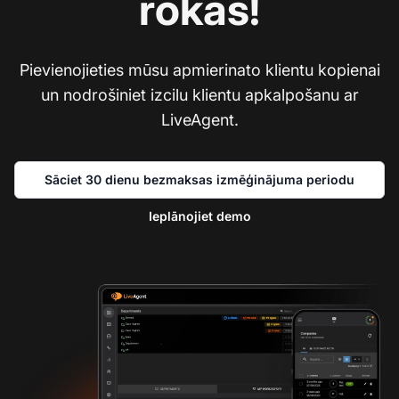
rokās!
Pievienojieties mūsu apmierinato klientu kopienai
un nodrošiniet izcilu klientu apkalpošanu ar
LiveAgent.
Sāciet 30 dienu bezmaksas izmēģinājuma periodu
Ieplānojiet demo