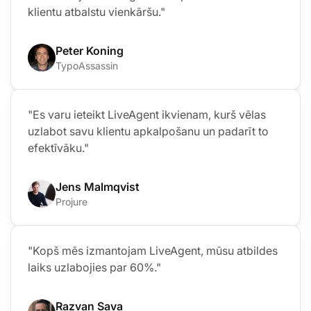
klientu atbalstu vienkāršu."
Peter Koning
TypoAssassin
"Es varu ieteikt LiveAgent ikvienam, kurš vēlas
uzlabot savu klientu apkalpošanu un padarīt to
efektīvāku."
Jens Malmqvist
Projure
"Kopš mēs izmantojam LiveAgent, mūsu atbildes
laiks uzlabojies par 60%."
Razvan Sava