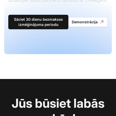
uzlabojiet savu partneru darbību ar LiveAgent.
Sāciet 30 dienu bezmaksas
Demonstrācija
izmēģinājuma periodu
Jūs būsiet labās