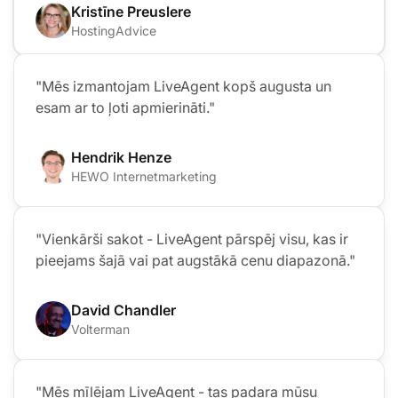
Kristīne Preuslere
HostingAdvice
"Mēs izmantojam LiveAgent kopš augusta un
esam ar to ļoti apmierināti."
Hendrik Henze
HEWO Internetmarketing
"Vienkārši sakot - LiveAgent pārspēj visu, kas ir
pieejams šajā vai pat augstākā cenu diapazonā."
David Chandler
Volterman
"Mēs mīlējam LiveAgent - tas padara mūsu