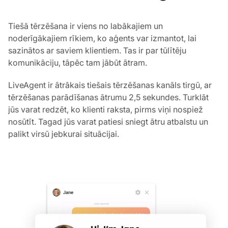
Tiešā tērzēšana ir viens no labākajiem un
noderīgākajiem rīkiem, ko aģents var izmantot, lai
sazinātos ar saviem klientiem. Tas ir par tūlītēju
komunikāciju, tāpēc tam jābūt ātram.
LiveAgent ir ātrākais tiešais tērzēšanas kanāls tirgū, ar
tērzēšanas parādīšanas ātrumu 2,5 sekundes. Turklāt
jūs varat redzēt, ko klienti raksta, pirms viņi nospiež
nosūtīt. Tagad jūs varat patiesi sniegt ātru atbalstu un
palikt virsū jebkurai situācijai.