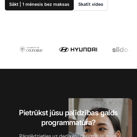
Sākt | 1 mēnesis bez maksas
Skatīt video
Pietrūkst jūsu palīdzības galds
programmatūra?
Pārslēdzieties uz dedikētu palīdzības galds