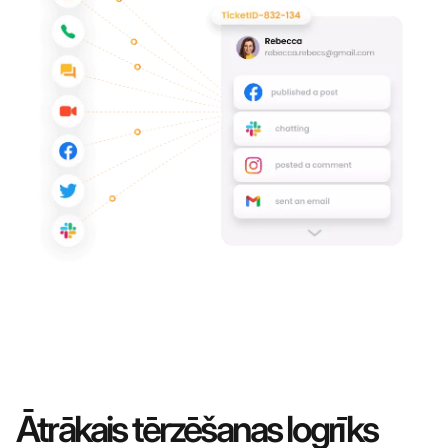
Ātrākais tērzēšanas logrīks