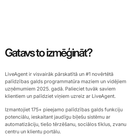
Gatavs to izmēģināt?
LiveAgent ir visvairāk pārskatītā un #1 novērtētā
palīdzības galds programmatūra maziem un vidējiem
uzņēmumiem 2025. gadā. Palieciet tuvāk saviem
klientiem un palīdziet viņiem uzreiz ar LiveAgent.
Izmantojiet 175+ pieejamo palīdzības galds funkciju
potenciālu, ieskaitant jaudīgu biļešu sistēmu ar
automatizāciju, tiešo tērzēšanu, sociālos tīklus, zvanu
centru un klientu portālu.