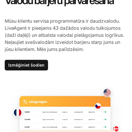
Valodu barjeru pārvarēšana
Mūsu klientu servisa programmatūra ir daudzvalodu.
LiveAgent ir pieejams 43 dažādos valodu tulkojumos
(daži daļēji) un atbalsta valodai pielāgojamus logrīkus.
Neļaujiet svešvalodām izveidot barjeru starp jums un
jūsu klientiem. Mēs jums palīdzēsim.
Izmēģiniet šodien