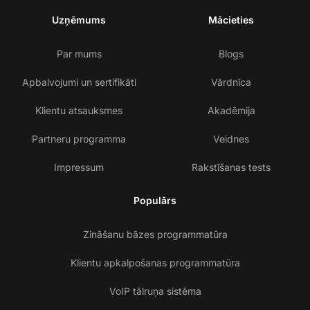
Uzņēmums
Mācieties
Par mums
Blogs
Apbalvojumi un sertifikāti
Vārdnīca
Klientu atsauksmes
Akadēmija
Partneru programma
Veidnes
Impressum
Rakstīšanas tests
Populārs
Zināšanu bāzes programmatūra
Klientu apkalpošanas programmatūra
VoIP tālruņa sistēma
Sa