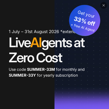
Get your
33% off
+ free AI Agent
1 July – 31st August 2026 *extended
Live
AI
gents at
Zero Cost
Use code
SUMMER-33M
for monthly and
SUMMER-33Y
for yearly subscription