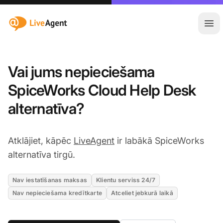
:site.title
Atvē
Vai jums nepieciešama
SpiceWorks Cloud Help Desk
alternatīva?
Atklājiet, kāpēc
LiveAgent
ir labākā SpiceWorks
alternatīva tirgū.
Nav iestatīšanas maksas
Klientu serviss 24/7
Nav nepieciešama kredītkarte
Atceliet jebkurā laikā