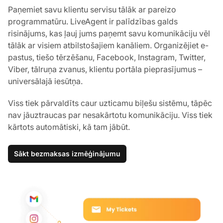
Paņemiet savu klientu servisu tālāk ar pareizo
programmatūru. LiveAgent ir palīdzības galds
risinājums, kas ļauj jums paņemt savu komunikāciju vēl
tālāk ar visiem atbilstošajiem kanāliem. Organizējiet e-
pastus, tiešo tērzēšanu, Facebook, Instagram, Twitter,
Viber, tālruņa zvanus, klientu portāla pieprasījumus –
universālajā iesūtņa.
Viss tiek pārvaldīts caur uzticamu biļešu sistēmu, tāpēc
nav jāuztraucas par nesakārtotu komunikāciju. Viss tiek
kārtots automātiski, kā tam jābūt.
Sākt bezmaksas izmēģinājumu