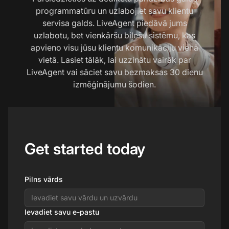
programmatūru un uzlabojiet savu klientu
servisa galds. LiveAgent piedāvā jums
uzlabotu, bet vienkāršu biļešu sistēmu, kas
apvieno visu jūsu klientu komunikāciju vienā
vietā. Lasiet tālāk, lai uzzinātu vairāk par
LiveAgent vai sāciet savu bezmaksas 30 dienu
izmēģinājumu šodien.
Get started today
Pilns vārds
Ievadiet savu e-pastu