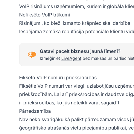
VoIP risinājums uzņēmumiem, kuriem ir globāla klie
Nefiksēto VoIP trūkumi
Risinājumi, ko bieži izmanto krāpnieciskai darbībai
Iespējama zemāka reputācija potenciālo klientu vid
Gatavi pacelt biznesu jaunā līmenī?
Izmēģiniet
LiveAgent
bez maksas un pārlieciniet
Fiksēto VoIP numuru priekšrocības
Fiksētie VoIP numuri var viegli uzlabot jūsu uzņēm
priekšrocībām. Lai arī priekšrocības ir daudzveidīg
ir priekšrocības, ko jūs noteikti varat sagaidīt.
Pārredzamība
Nav neko svarīgāku kā palikt pārredzamam visos jū
ģeogrāfisko atrašanās vietu pieejamību publikai, ve