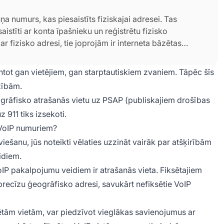
uņa numurs, kas piesaistīts fiziskajai adresei. Tas
saistīti ar konta īpašnieku un reģistrētu fizisko
i ar fizisko adresi, tie joprojām ir interneta bāzētas
tot gan vietējiem, gan starptautiskiem zvaniem. Tāpēc šīs
zībām.
ogrāfisko atrašanās vietu uz PSAP (publiskajiem drošības
 911 tiks izsekoti.
m VoIP numuriem?
iešanu, jūs noteikti vēlaties uzzināt vairāk par atšķirībām
idiem.
IP pakalpojumu veidiem ir atrašanās vieta. Fiksētajiem
r precīzu ģeogrāfisko adresi, savukārt nefiksētie VoIP
rētām vietām, var piedzīvot vieglākas savienojumus ar