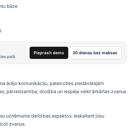
ntu bāze
ū
Pieprasīt demo
30 dienas bez maksas
ies paši.
uma ārējo komunikāciju, pateicoties piedāvātajām
as, pārredzamība, drošība un iespēja veikt ārkārtas zvanus
su uzņēmuma darbības aspektos. Ieskaitant jūsu
icot zvanus.