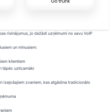
bas risinājumus, jo dažādi uzņēmumi no savu VoIP
 plusiem un mīnusiem:
šiem klientiem
n tāpēc uzticamāki
n izejošajiem zvaniem, kas atgādina tradicionālo
 uzņēmuma
zvaniem