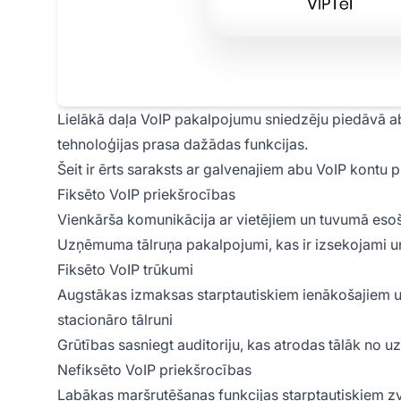
Lielākā daļa VoIP pakalpojumu sniedzēju piedāvā a
tehnoloģijas prasa dažādas funkcijas.
Šeit ir ērts saraksts ar galvenajiem abu VoIP kontu
Fiksēto VoIP priekšrocības
Vienkārša komunikācija ar vietējiem un tuvumā eso
Uzņēmuma tālruņa pakalpojumi, kas ir izsekojami u
Fiksēto VoIP trūkumi
Augstākas izmaksas starptautiskiem ienākošajiem u
stacionāro tālruni
Grūtības sasniegt auditoriju, kas atrodas tālāk no
Nefiksēto VoIP priekšrocības
Labākas maršrutēšanas funkcijas starptautiskiem 