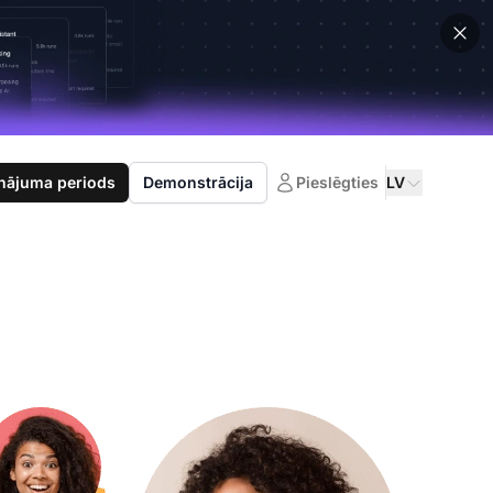
nājuma periods
Demonstrācija
Pieslēgties
LV