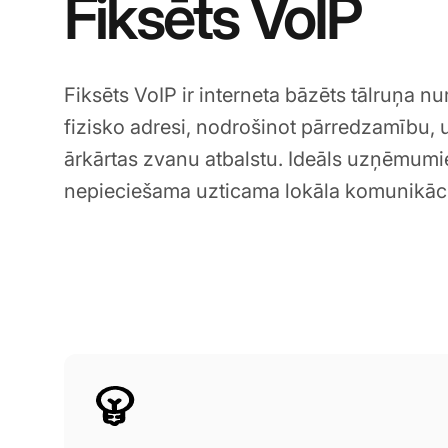
Fiksēts VoIP
Fiksēts VoIP ir interneta bāzēts tālruņa nu
fizisko adresi, nodrošinot pārredzamību,
ārkārtas zvanu atbalstu. Ideāls uzņēmum
nepieciešama uzticama lokāla komunikāci