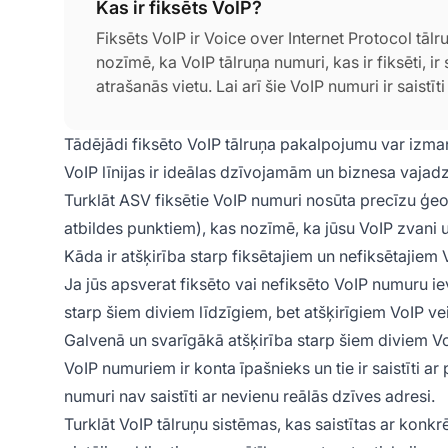
Kas ir fiksēts VoIP?
Fiksēts VoIP ir Voice over Internet Protocol tālr
nozīmē, ka VoIP tālruņa numuri, kas ir fiksēti, ir 
atrašanās vietu. Lai arī šie VoIP numuri ir saistīt
tālruņa līnijas.
Tādējādi fiksēto VoIP tālruņa pakalpojumu var izman
VoIP līnijas ir ideālas dzīvojamām un biznesa vajad
Turklāt ASV fiksētie VoIP numuri nosūta precīzu ģe
atbildes punktiem), kas nozīmē, ka jūsu VoIP zvani uz
Kāda ir atšķirība starp fiksētajiem un nefiksētajie
Ja jūs apsverat fiksēto vai nefiksēto VoIP numuru iev
starp šiem diviem līdzīgiem, bet atšķirīgiem VoIP ve
Galvenā un svarīgākā atšķirība starp šiem diviem Vo
VoIP numuriem ir konta īpašnieks un tie ir saistīti a
numuri nav saistīti ar nevienu reālās dzīves adresi.
Turklāt VoIP tālruņu sistēmas, kas saistītas ar konk