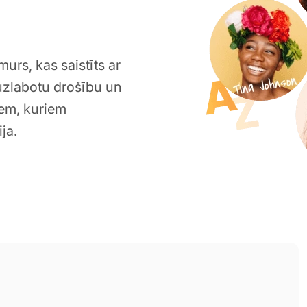
murs, kas saistīts ar
 uzlabotu drošību un
iem, kuriem
ja.