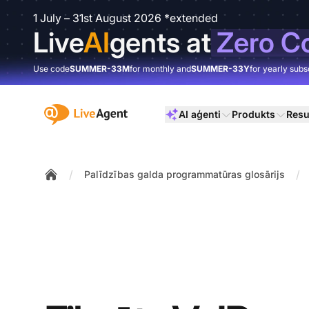
1 July – 31st August 2026 *extended
Live
AI
gents at
Zero C
Use code
SUMMER-33M
for monthly and
SUMMER-33Y
for yearly subs
:site.title
AI aģenti
Produkts
Resu
/
/
Palīdzības galda programmatūras glosārijs
Home