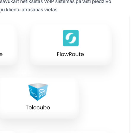
, savukārt nefiksētas VoIP sistēmas parasti piedzīvo
ņu klientu atrašanās vietas.