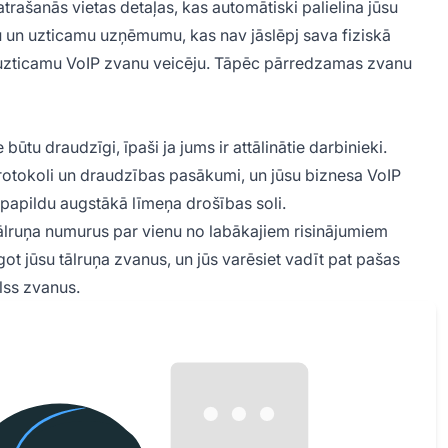
atrašanās vietas detaļas, kas automātiski palielina jūsu
u un uzticamu uzņēmumu, kas nav jāslēpj sava fiziskā
kā uzticamu VoIP zvanu veicēju. Tāpēc pārredzamas zvanu
 būtu draudzīgi, īpaši ja jums ir attālinātie darbinieki.
protokoli un draudzības pasākumi, un jūsu biznesa VoIP
ā papildu augstākā līmeņa drošības soli.
ālruņa numurus par vienu no labākajiem risinājumiem
ot jūsu tālruņa zvanus, un jūs varēsiet vadīt pat pašas
lss zvanus.