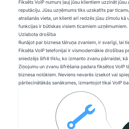
Fiksēts VoIP numurs ļauj jūsu klientiem uzzināt jūsu 
reputāciju. Jūsu uzņēmums tiks uzskatīts par ticam
atrašanās vieta, un klienti arī redzēs jūsu zīmolu 
funkcijas ir būtiskas visiem ticamiem uzņēmumiem.
Uzlabota drošība
Runājot par biznesa tālruņa zvaniem, ir svarīgi, lai tie
Fiksēta VoIP telefonijai ir vismodernākie drošības 
sniedzējs šifrē tīklu, ko izmanto zvanu pārraidei, k
Ziņojumu un zvanu šifrēšana padara fiksētos VoIP t
biznesa nolūkiem. Neviens nevarēs izsekot vai spieg
pārliecinātākās sanāksmes, izmantojot tikai VoIP ba