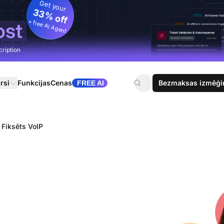
Get your
33% off
+ free AI Agent
ost
cription
rsi
Funkcijas
Cenas
Bezmaksas izmēģi
FREE AI
Fiksēts VoIP