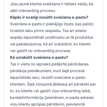
Jūsu jaunā klienta sveikšana ir lielisks veids, kā
sākt onboarding procesu.
Kāpēc ir svarīgi nosūtīt sveiciena e-pastu?
Sveiciena e-pasts ir pieklājīgs žests, kas palīdz
izveidot labu pirmo iespaidu. Tas arī sniedz
iespēju iepazīstināt uzņēmumu un tā produktus
vai pakalpojumus, kā arī izskaidrot, ko klients
var gaidīt no onboarding procesa.
Kā uzrakstīt sveiciena e-pastu?
Tas ir viens no iepriekš piešķirtā pārdošanas
pārstāvja pienākumiem, kurš šajā procesā
iepazīstinās sevi, nosūtīt sveiciena e-pastu
klientam. Šajā ziņojumā jāiekļauj arī pārskats par
to, ko klients var gaidīt viņu onboarding laikā,
kontaktinformācija (piemēram, e-pasta adrese)
viņu klientu aprūpes pārstāvim, pievienotā