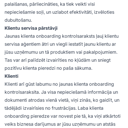
palaišanas, pārliecināties, ka tiek veikti visi
nepieciešamie soļi, un uzlabot efektivitāti, izvēloties
dubultošanu.
Klientu servisa pārstāvji
Jaunas klienta onboarding kontrolsaraksts ļauj klientu
servisa aģentiem ātri un viegli iestatīt jaunu klientu ar
jūsu uzņēmumu un tā produktiem vai pakalpojumiem.
Tas var arī palīdzēt izvairīties no kļūdām un sniegt
pozitīvu klienta pieredzi no paša sākuma.
Klienti
Klienti arī gūst labumu no jaunas klienta onboarding
kontrolsaraksita. Ja visa nepieciešamā informācija un
dokumenti atrodas vienā vietā, viņi zinās, ko gaidīt, un
tādējādi izvairīsies no frustrācijas. Laba klienta
onboarding pieredze var novest pie tā, ka viņi atkārtoti
veiks biznesa darījumus ar jūsu uzņēmumu un atstās