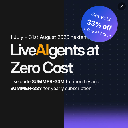
Get your
33% off
+ free AI Agent
1 July – 31st August 2026 *extended
Live
AI
gents at
Zero Cost
Use code
SUMMER-33M
for monthly and
SUMMER-33Y
for yearly subscription