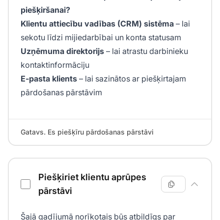
piešķiršanai?
Klientu attiecību vadības (CRM) sistēma
– lai
sekotu līdzi mijiedarbībai un konta statusam
Uzņēmuma direktorijs
– lai atrastu darbinieku
kontaktinformāciju
E-pasta klients
– lai sazinātos ar piešķirtajam
pārdošanas pārstāvim
Gatavs. Es piešķīru pārdošanas pārstāvi
Piešķiriet klientu aprūpes
pārstāvi
Šajā gadījumā norīkotais būs atbildīgs par