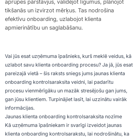
aprūpes pārstāvjus, validējot līgumus, plānojot
tikšanās un izvirzot mērķus. Tas nodrošina
efektīvu onboarding, uzlabojot klienta
apmierinātību un saglabāšanu.
Vai jūs esat uzņēmuma īpašnieks, kurš meklē veidus, kā
uzlabot savu klienta onboarding procesu? Ja jā, jūs esat
pareizajā vietā – šis raksts sniegs jums jaunas klienta
onboarding kontrolsaraksita veidni, lai padarītu
procesu vienmērīgāku un mazāk stresējošu gan jums,
gan jūsu klientiem. Turpinājiet lasīt, lai uzzinātu vairāk
informācijas.
Jaunas klienta onboarding kontrolsaraksita nozīme
Kā uzņēmuma īpašniekam ir svarīgi izveidot jaunas
klienta onboarding kontrolsarakstu, lai nodrošinātu, ka