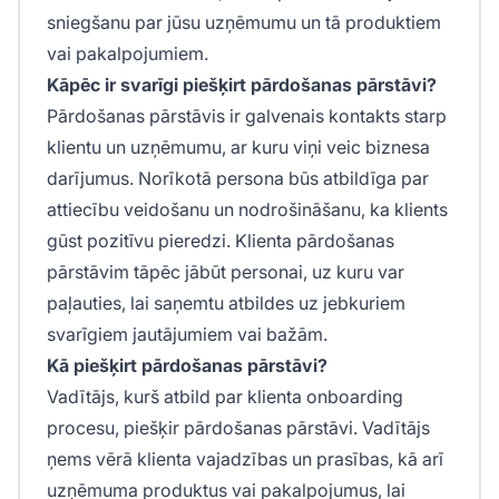
sniegšanu par jūsu uzņēmumu un tā produktiem
vai pakalpojumiem.
Kāpēc ir svarīgi piešķirt pārdošanas pārstāvi?
Pārdošanas pārstāvis ir galvenais kontakts starp
klientu un uzņēmumu, ar kuru viņi veic biznesa
darījumus. Norīkotā persona būs atbildīga par
attiecību veidošanu un nodrošināšanu, ka klients
gūst pozitīvu pieredzi. Klienta pārdošanas
pārstāvim tāpēc jābūt personai, uz kuru var
paļauties, lai saņemtu atbildes uz jebkuriem
svarīgiem jautājumiem vai bažām.
Kā piešķirt pārdošanas pārstāvi?
Vadītājs, kurš atbild par klienta onboarding
procesu, piešķir pārdošanas pārstāvi. Vadītājs
ņems vērā klienta vajadzības un prasības, kā arī
uzņēmuma produktus vai pakalpojumus, lai