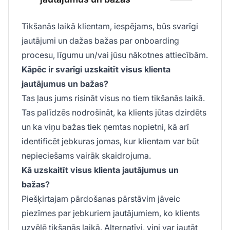
Tikšanās laikā klientam, iespējams, būs svarīgi
jautājumi un dažas bažas par onboarding
procesu, līgumu un/vai jūsu nākotnes attiecībām.
Kāpēc ir svarīgi uzskaitīt visus klienta
jautājumus un bažas?
Tas ļaus jums risināt visus no tiem tikšanās laikā.
Tas palīdzēs nodrošināt, ka klients jūtas dzirdēts
un ka viņu bažas tiek ņemtas nopietni, kā arī
identificēt jebkuras jomas, kur klientam var būt
nepieciešams vairāk skaidrojuma.
Kā uzskaitīt visus klienta jautājumus un
bažas?
Piešķirtajam pārdošanas pārstāvim jāveic
piezīmes par jebkuriem jautājumiem, ko klients
uzvēlē tikšanās laikā. Alternatīvi, viņi var jautāt