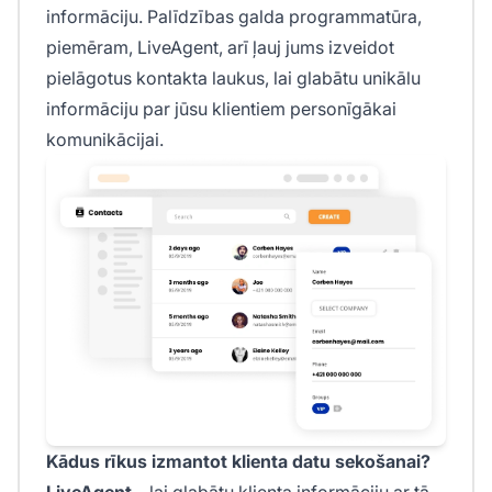
informāciju. Palīdzības galda programmatūra,
piemēram, LiveAgent, arī ļauj jums izveidot
pielāgotus kontakta laukus, lai glabātu unikālu
informāciju par jūsu klientiem personīgākai
komunikācijai.
Kādus rīkus izmantot klienta datu sekošanai?
LiveAgent
– lai glabātu klienta informāciju ar tā