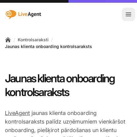
:site.title
Atvē
/
/
Kontrolsaraksti
Home
Jaunas klienta onboarding kontrolsaraksts
Jaunas klienta onboarding
kontrolsaraksts
LiveAgent
jaunas klienta onboarding
kontrolsaraksts palīdz uzņēmumiem vienkāršot
onboarding, piešķirot pārdošanas un klientu