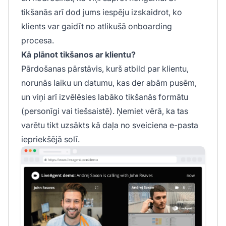
tikšanās arī dod jums iespēju izskaidrot, ko
klients var gaidīt no atlikušā onboarding
procesa.
Kā plānot tikšanos ar klientu?
Pārdošanas pārstāvis, kurš atbild par klientu,
norunās laiku un datumu, kas der abām pusēm,
un viņi arī izvēlēsies labāko tikšanās formātu
(personīgi vai tiešsaistē). Ņemiet vērā, ka tas
varētu tikt uzsākts kā daļa no sveiciena e-pasta
iepriekšējā solī.