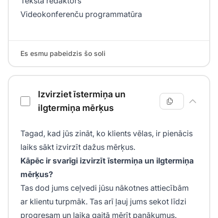
Teksta redaktors
Videokonferenču programmatūra
Es esmu pabeidzis šo soli
Izvirziet īstermiņa un
ilgtermiņa mērķus
Tagad, kad jūs zināt, ko klients vēlas, ir pienācis
laiks sākt izvirzīt dažus mērķus.
Kāpēc ir svarīgi izvirzīt īstermiņa un ilgtermiņa
mērķus?
Tas dod jums ceļvedi jūsu nākotnes attiecībām
ar klientu turpmāk. Tas arī ļauj jums sekot līdzi
progresam un laika gaitā mērīt panākumus.