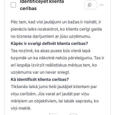
Identificējiet klienta
cerības
Pēc tam, kad visi jautājumi un bažas ir risināti, ir
pienācis laiks noskaidrot, ko klients cerīgi gaida
no biznesa darījumiem ar jūsu uzņēmumu.
Kāpēc ir svarīgi definēt klienta cerības?
Tas nozīmē, ka abas puses būs vienā lapā
turpmāk un ka nākotnē nebūs pārsteigumu. Tas ir
arī iespēja izvirzīt reālistiskus mērķus tam, ko
uzņēmums var un nevar sniegt.
Kā identificēt klienta cerības?
Tikšanās laikā jums tieši jautājiet klientam par
viņu cerībām. Jūs varat arī jautāt par viņu
mērķiem un objektīviem, lai labāk saprastu, ko
viņi meklē.