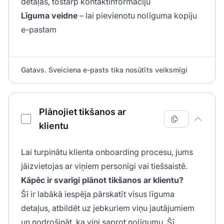
detaļas, tostarp kontaktinformāciju
Līguma veidne
– lai pievienotu nolīguma kopiju
e-pastam
Gatavs. Sveiciena e-pasts tika nosūtīts veiksmīgi
Plānojiet tikšanos ar
klientu
Lai turpinātu klienta onboarding procesu, jums
jāizvietojas ar viņiem personīgi vai tiešsaistē.
Kāpēc ir svarīgi plānot tikšanos ar klientu?
Šī ir labākā iespēja pārskatīt visus līguma
detaļus, atbildēt uz jebkuriem viņu jautājumiem
un nodrošināt, ka viņi saprot nolīgumu. Šī