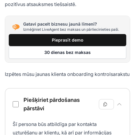
pozitīvus atsauksmes tiešsaistē.
Gatavi pacelt biznesu jaunā līmenī?
Izmēģiniet LiveAgent bez maksas un pārliecinieties paši.
Pieprasīt demo
30 dienas bez maksas
Izpētes mūsu jaunas klienta onboarding kontrolsarakstu
Jaunas klienta onboarding kontrolsaraksts
Piešķiriet pārdošanas
pārstāvi
Šī persona būs atbildīga par kontakta
uzturēšanu ar klientu, kā arī par informācijas