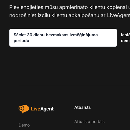
Pievienojieties mūsu apmierinato klientu kopienai 
nodrošiniet izcilu klientu apkalpošanu ar LiveAgent
Sāciet 30 dienu bezmaksas izmēģinājuma
Iepl
periodu
dem
Atbalsts
Atbalsta portāls
Demo