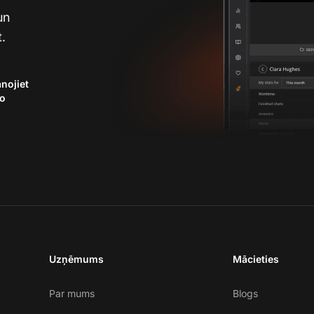
un
.
ānojiet
o
Uzņēmums
Mācieties
Par mums
Blogs