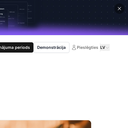
nājuma periods
Demonstrācija
Pieslēgties
LV