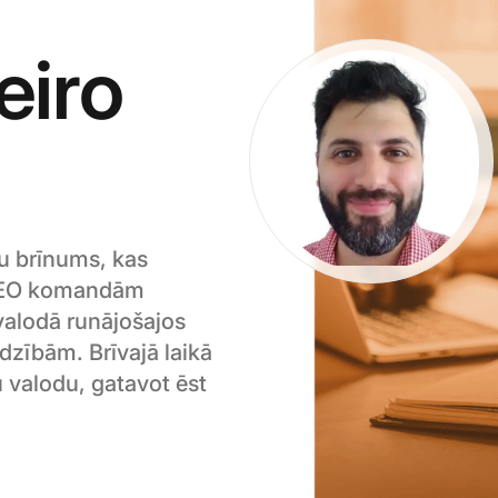
eiro
u brīnums, kas
 SEO komandām
valodā runājošajos
adzībām. Brīvajā laikā
 valodu, gatavot ēst