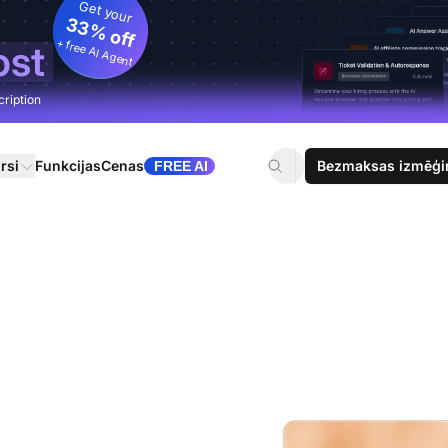
Get your
33% off
+ free AI Agent
ost
cription
rsi
Funkcijas
Cenas
Bezmaksas izmēģi
FREE AI