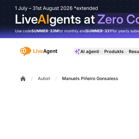
1 July – 31st August 2026 *extended
Live
AI
gents at
Zero C
Use code
SUMMER-33M
for monthly and
SUMMER-33Y
for yearly subs
:site.title
AI aģenti
Produkts
Resu
/
/
Autori
Manuels Piñeiro Gonsaless
Home